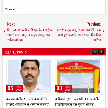
Share to:
Next
Previous
विनायक अहंकारी यांनी सुरु केला आईच्या
धाराशिव-तुळजापूर रेल्वेमार्गाचे 25 टक्के
नावाने वाचन कट्टा: स्तुत्य उपक्रमाचे
काम पूर्णत्वाकडे - आ.राणाजगजितसिंह
सर्वत्र कौतुक
पाटील
RELATED POSTS
03
02
01
Aug
Aug
A
2026
2026
20
रीडा क्षेत्रात नळदुर्गची मान उंचावली;
चांगली ट्रॅव्हल्स बस देतो' म्हणत १७
सरदारसिंग ठ
द्यापीठाकडून नऊ गुणवंत खेळाडू,
लाखांचा गंडा; तुळजापूर तालुक्यातील
मान्यवरांकड