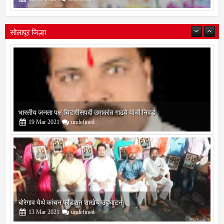
सोलापूर जिल्हा
बोरेगाव येथे कांचन फौंडेशन शाखेचे उद्घाटन
13
Mar
2021
undefined
सोलापूर जिल्हा वृत्तपत्र लेखकमंच कडून वार्षिक पत्रलेखन स्पर्धेचे आयोजन
09
Feb
2021
undefined