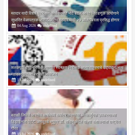
मतदार यादी विशेष पुनरीक्षण कार्यक्रमात मोठे बदल; भारत निवडणूक आयोगाने
सुधारित वेळापत्रक जाहीर; अंतिम मतदार यादी २७ ऑक्टोबरला प्रसिद्ध होणार
04
Aug
2026
undefined
शतकपूर्ती वर्षानिमित्त कल्याणात स्वच्छता निरीक्षक अभ्यासक्रमाचे उद्घाटन; भव्य
महारक्तदान शिबिराचेही आयोजन
19
Jul
2026
undefined
ब्राह्मी लिपीचे भारतीय भाषांमध्ये रूपांतर करणाऱ्या अत्याधुनिक उपकरणाच्या
डिझाईनला पेटंट; अणदूरचे सुपुत्र डॉ. सचिन कंदले यांच्या संशोधनाला राष्ट्रीय
गौरव
15
Jul
2026
undefined