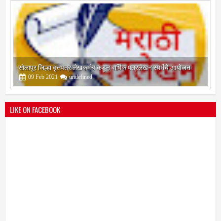
श्री मल्लिकार्जुन प्रशालेकडून उमाकांत गाढवे यांचा सत्कार
25
Mar
2021
undefined
LIKE ON FACEBOOK
भारतीय जनता पक्ष चिटणीसपदी उमाकांत गाढवे यांची निवड
19
Mar
2021
undefined