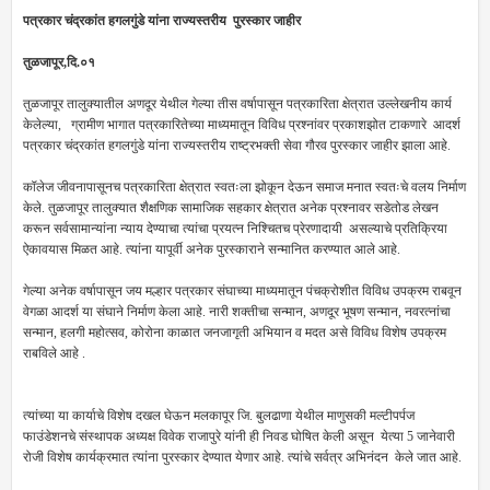
पत्रकार चंद्रकांत हगलगुंडे यांना राज्यस्तरीय पुरस्कार जाहीर
तुळजापूर,दि.०१
तुळजापूर तालुक्यातील अणदूर येथील गेल्या तीस वर्षापासून पत्रकारिता क्षेत्रात उल्लेखनीय कार्य
केलेल्या, ग्रामीण भागात पत्रकारितेच्या माध्यमातून विविध प्रश्नांवर प्रकाशझोत टाकणारे आदर्श
पत्रकार चंद्रकांत हगलगुंडे यांना राज्यस्तरीय राष्ट्रभक्ती सेवा गौरव पुरस्कार जाहीर झाला आहे.
कॉलेज जीवनापासूनच पत्रकारिता क्षेत्रात स्वतःला झोकून देऊन समाज मनात स्वतःचे वलय निर्माण
केले. तुळजापूर तालुक्यात शैक्षणिक सामाजिक सहकार क्षेत्रात अनेक प्रश्नावर सडेतोड लेखन
करून सर्वसामान्यांना न्याय देण्याचा त्यांचा प्रयत्न निश्चितच प्रेरणादायी असल्याचे प्रतिक्रिया
ऐकावयास मिळत आहे. त्यांना यापूर्वी अनेक पुरस्काराने सन्मानित करण्यात आले आहे.
गेल्या अनेक वर्षापासून जय मल्हार पत्रकार संघाच्या माध्यमातून पंचक्रोशीत विविध उपक्रम राबवून
वेगळा आदर्श या संघाने निर्माण केला आहे. नारी शक्तीचा सन्मान, अणदूर भूषण सन्मान, नवरत्नांचा
सन्मान, हलगी महोत्सव, कोरोना काळात जनजागृती अभियान व मदत असे विविध विशेष उपक्रम
राबविले आहे .
त्यांच्या या कार्याचे विशेष दखल घेऊन मलकापूर जि. बुलढाणा येथील माणुसकी मल्टीपर्पज
फाउंडेशनचे संस्थापक अध्यक्ष विवेक राजापुरे यांनी ही निवड घोषित केली असून येत्या 5 जानेवारी
रोजी विशेष कार्यक्रमात त्यांना पुरस्कार देण्यात येणार आहे. त्यांचे सर्वत्र अभिनंदन केले जात आहे.