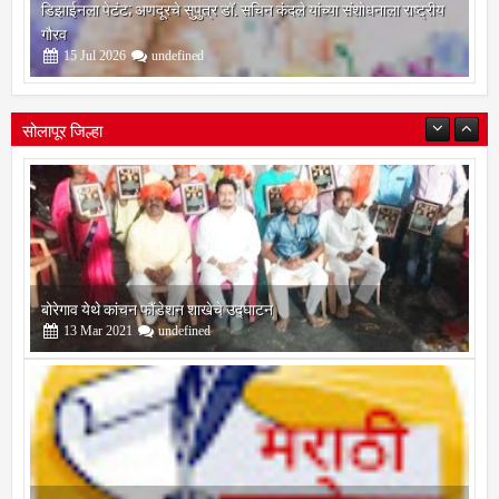
डिझाईनला पेटंट; अणदूरचे सुपुत्र डॉ. सचिन कंदले यांच्या संशोधनाला राष्ट्रीय
गौरव
15
Jul
2026
undefined
सोलापूर जिल्हा
सोलापूर जिल्हा वृत्तपत्र लेखकमंच कडून वार्षिक पत्रलेखन स्पर्धेचे आयोजन
09
Feb
2021
undefined