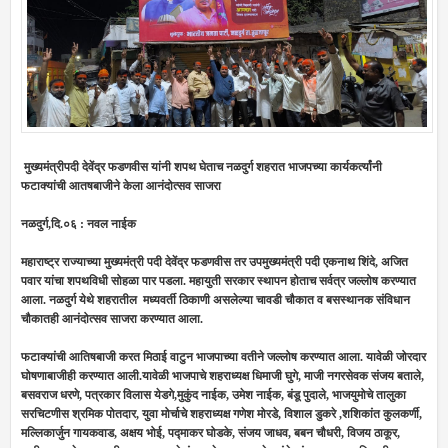
मुख्यमंत्रीपदी देवेंद्र फडणवीस यांनी शपथ घेताच नळदुर्ग शहरात भाजपच्या कार्यकर्त्यांनी
फटाक्यांची आतषबाजीने केला आनंदोत्सव साजरा
नळदुर्ग,दि.०६ : नवल नाईक
महाराष्ट्र राज्याच्या मुख्यमंत्री पदी देवेंद्र फडणवीस तर उपमुख्यमंत्री पदी एकनाथ शिंदे, अजित
पवार यांचा शपथविधी सोहळा पार पडला. महायुती सरकार स्थापन होताच सर्वत्र जल्लोष करण्यात
आला. नळदुर्ग येथे शहरातील मध्यवर्ती ठिकाणी असलेल्या चावडी चौकात व बसस्थानक संविधान
चौकातही आनंदोत्सव साजरा करण्यात आला.
फटाक्यांची आतिषबाजी करत मिठाई वाटुन भाजपाच्या वतीने जल्लोष करण्यात आला. यावेळी जोरदार
घोषणाबाजीही करण्यात आली.यावेळी भाजपाचे शहराध्यक्ष धिमाजी घुगे, माजी नगरसेवक संजय बताले,
बसवराज धरणे, पत्रकार विलास येडगे,मुकुंद नाईक, उमेश नाईक, बंडू पुदाले, भाजयुमोचे तालुका
सरचिटणीस श्रमिक पोतदार, युवा मोर्चाचे शहराध्यक्ष गणेश मोरडे, विशाल डुकरे ,शशिकांत कुलकर्णी,
मल्लिकार्जुन गायकवाड, अक्षय भोई, पद्माकर घोडके, संजय जाधव, बबन चौधरी, विजय ठाकूर,