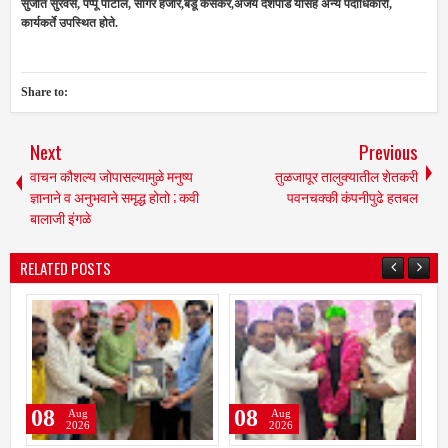
सुजीत सुरवसे, पप्पू पाटील, सागर हजारे,बंडू कसेकर,अजय देशपांडे यांसह अन्य पदाधिकारी,
कार्यकर्ते उपस्थित होते.
Share to:
Next
Previous
वाचन कौशल्य जोपासल्यामुळे मनुष्य
तुळजापूर तालुक्यातील शेतकरी
ज्ञानाने व अनुभवाने समृद्ध होतो ; कवी
पवनचक्की कंपनीपुढे हतबल
बालाजी इंगळे
RELATED POSTS
08
08
Aug
Aug
2026
2026