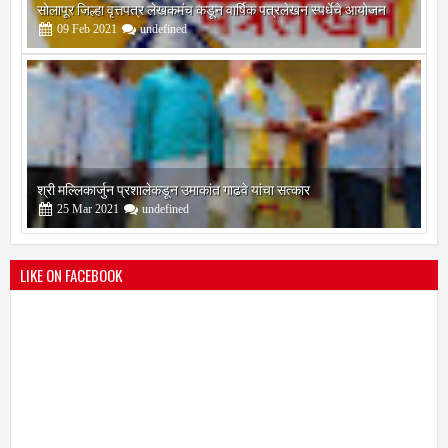
श्री मल्लिकार्जुन प्रशालेकडून उमाकांत गाढवे यांचा सत्कार
25
Mar
2021
undefined
भारतीय जनता पक्ष चिटणीसपदी उमाकांत गाढवे यांची निवड
19
Mar
2021
undefined
LIKE ON FACEBOOK
बोरेगाव येथे कांचन फौंडेशन शाखेचे उद्घाटन
13
Mar
2021
undefined