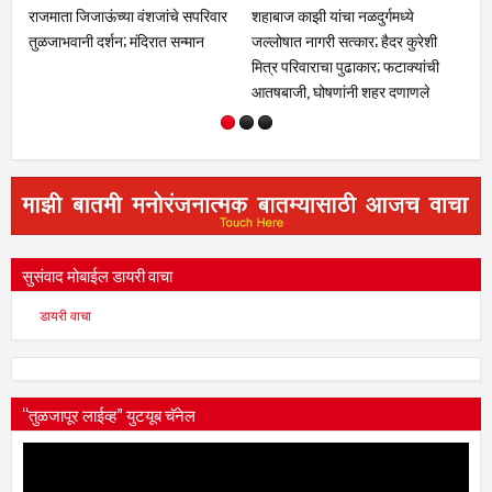
राजमाता जिजाऊंच्या वंशजांचे सपरिवार
शहाबाज काझी यांचा नळदुर्गमध्ये
एस
तुळजाभवानी दर्शन; मंदिरात सन्मान
जल्लोषात नागरी सत्कार; हैदर कुरेशी
३,
मित्र परिवाराचा पुढाकार; फटाक्यांची
दुब
आतषबाजी, घोषणांनी शहर दणाणले
मत
कर
सुसंवाद मोबाईल डायरी वाचा
डायरी वाचा
“तुळजापूर लाईव्ह” युटयूब चॅनेल