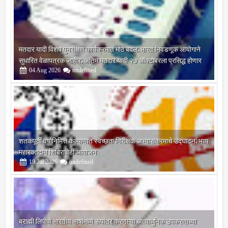
मतदार यादी विशेष पुनरीक्षण कार्यक्रमात मोठे बदल; भारत निवडणूक आयोगाने
सुधारित वेळापत्रक जाहीर; अंतिम मतदार यादी २७ ऑक्टोबरला प्रसिद्ध होणार
04
Aug
2026
undefined
शतकपूर्ती वर्षानिमित्त कल्याणात स्वच्छता निरीक्षक अभ्यासक्रमाचे उद्घाटन; भव्य
महारक्तदान शिबिराचेही आयोजन
19
Jul
2026
undefined
ब्राह्मी लिपीचे भारतीय भाषांमध्ये रूपांतर करणाऱ्या अत्याधुनिक उपकरणाच्या