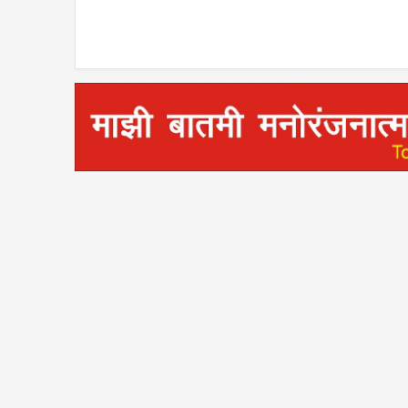
प्रतिमा, शाल व पुष्पगुच्छ देऊन केला
सत्कार; राजकीय व सामाजिक
विषयांवर चर्चा