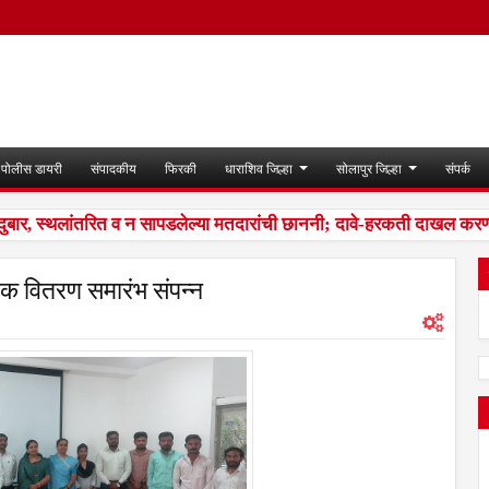
पोलीस डायरी
संपादकीय
फिरकी
धाराशिव जिल्हा
सोलापुर जिल्हा
संपर्क
 स्थलांतरित व न सापडलेल्या मतदारांची छाननी; दावे-हरकती दाखल करण्या
षिक वितरण समारंभ संपन्न