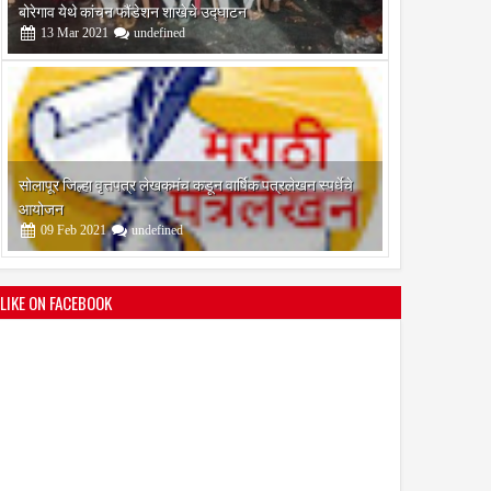
आयोजन
09
Feb
2021
undefined
श्री मल्लिकार्जुन प्रशालेकडून उमाकांत गाढवे यांचा सत्कार
25
Mar
2021
undefined
LIKE ON FACEBOOK
भारतीय जनता पक्ष चिटणीसपदी उमाकांत गाढवे यांची निवड
19
Mar
2021
undefined