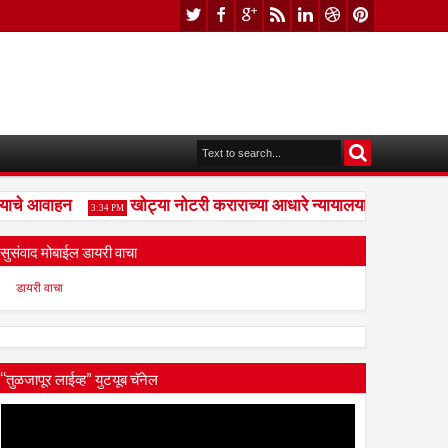
चे आवाहन
खोट्या नोटरी कराराच्या आधारे न्यायालयाची दिशाभूल केल
3:34 PM
सुसंवाद मोबाईल डायरी वाचा
डायरी वाचा
“तुळजापूर लाईव्ह” युटयूब चॅनेल