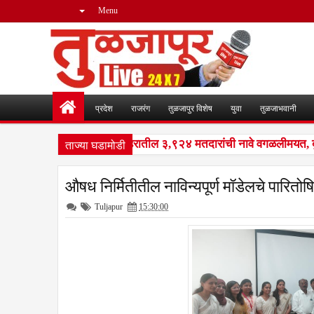
Menu
प्रदेश
राजरंग
तुळजापुर विशेष
युवा
तुळजाभवानी
ताज्या घडामोडी
सआयआर मोहीम : नळदुर्ग शहरातील ३,९२४ मतदारांची नावे वगळलीमयत, दुबार,
औषध निर्मितीतील नाविन्यपूर्ण मॉडेलचे पारितो
Tuljapur
15:30:00