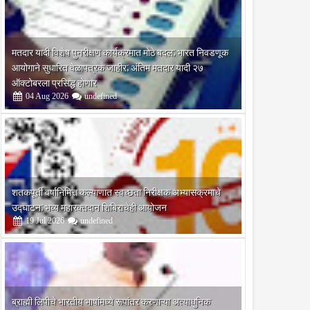
मतदार यादी विशेष पुनरीक्षण कार्यक्रमात मोठे बदल; भारत निवडणूक
आयोगाने सुधारित वेळापत्रक जाहीर; अंतिम मतदार यादी २७
ऑक्टोबरला प्रसिद्ध होणार
04
Aug
2026
undefined
शतकपूर्ती वर्षानिमित्त कल्याणात स्वच्छता निरीक्षक अभ्यासक्रमाचे
उद्घाटन; भव्य महारक्तदान शिबिराचेही आयोजन
19
Jul
2026
undefined
ब्राह्मी लिपीचे भारतीय भाषांमध्ये रूपांतर करणाऱ्या अत्याधुनिक