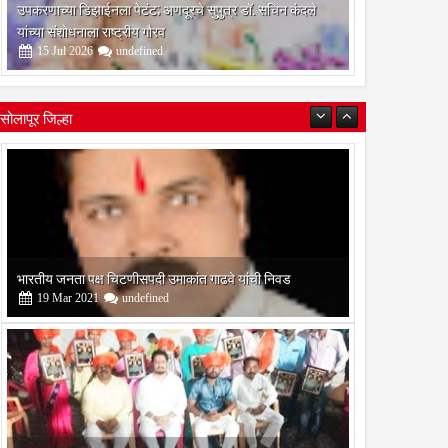
उपकरणाच्या डिझाईनला पेटंट; अणदूरचे सुपुत्र डॉ. सचिन कंदले
यांच्या संशोधनाला राष्ट्रीय गौरव
15
Jul
2026
undefined
सोलापूर जिल्हा
बोरेगाव येथे कांचन फौंडेशन शाखेचे उद्घाटन
13
Mar
2021
undefined
सोलापूर जिल्हा वृत्तपत्र लेखकमंच कडून वार्षिक पत्रलेखन स्पर्धेचे