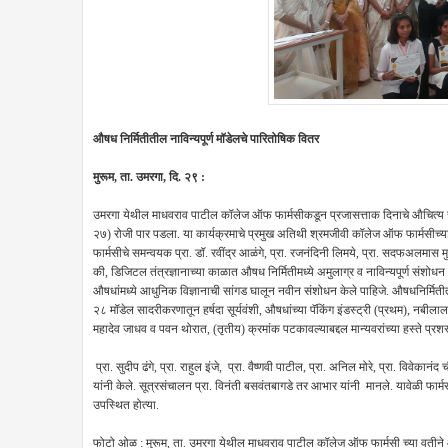
औषध निर्मितीतील नाविन्यपूर्ण मॉडेलचे पारितोषिक वितर
मुरूम, ता. उमरगा, दि. २९ :
उमरगा येथील माधवराव पाटील कॉलेज ऑफ फार्मसीकडून प्रजासत्ताक दिनाचे औचित्य सा
२७) रोजी पार पडला. या कार्यक्रमाचे प्रमुख अतिथी श्रमजीवी कॉलेज ऑफ फार्मसीच्या 
फार्मसीचे समन्वयक प्रा. डॉ. रवींद्र आळंगे, प्रा. रजनंदिनी लिमये, प्रा. सदफअलमास मु
की, डिजिटल तंत्रज्ञानाच्या काळात औषध निर्मितीमध्ये अमुलाग्र व नाविन्यपूर्ण संशोधन
औषधांमध्ये आधुनिक विज्ञानाची सांगड घालून नवीन संशोधन केले पाहिजे. औषधनिर्मितीत श
२८ मॉडेल सादरीकरणातून हर्षदा सूर्यवंशी, औषधांच्या पॅकिंग इंडस्ट्री (प्रथम), नबीलाल ज
महादेव जाधव व पवन थोरात, (तृतीय) क्रमांक पटकावल्याबद्दल मान्यवरांच्या हस्ते प्
प्रा. सुदीप ढंगे, प्रा. राहुल इंजे, प्रा. वैष्णवी पाटील, प्रा. अनिल मोरे, प्रा. विवेक
यांनी केले. सूत्रसंचालन प्रा. विनंती बसवंतबागडे तर आभार यांनी मानले. यावेळी फार्मसी कॉल
उपस्थित होत्या.
फोटो ओळ : मुरूम, ता. उमरगा येथील माधवराव पाटील कॉलेज ऑफ फार्मसी च्या वतीने आय