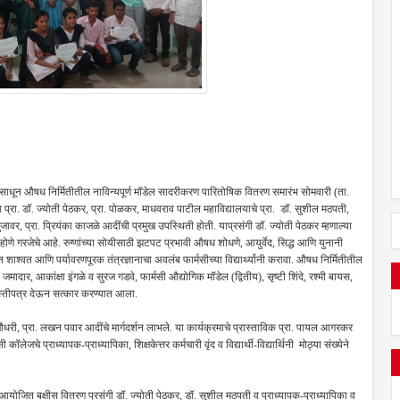
धून औषध निर्मितीतील नाविन्यपूर्ण मॉडेल सादरीकरण पारितोषिक वितरण समारंभ सोमवारी (ता.
प्रा. डॉ. ज्योती पेठकर, प्रा. पोळकर, माधवराव पाटील महाविद्यालयाचे प्रा. डॉ. सुशील मठपती,
जावर, प्रा. प्रियंका काजळे आदींची प्रमुख उपस्थिती होती. याप्रसंगी डॉ. ज्योती पेठकर म्हणाल्या
 होणे गरजेचे आहे. रुग्णांच्या सोयीसाठी झटपट प्रभावी औषध शोधणे, आयुर्वेद, सिद्ध आणि युनानी
ाश्वत आणि पर्यावरणपूरक तंत्रज्ञानाचा अवलंब फार्मसीच्या विद्यार्थ्यांनी करावा. औषध निर्मितीतील
मादार, आकांक्षा इंगळे व सुरज गडवे, फार्मसी औद्योगिक मॉडेल (द्वितीय), सृष्टी शिंदे, रश्मी बायस,
रशस्तीपत्र देऊन सत्कार करण्यात आला.
ानंद चौधरी, प्रा. लखन पवार आदींचे मार्गदर्शन लाभले. या कार्यक्रमाचे प्रास्ताविक प्रा. पायल आगरकर
ेजचे प्राध्यापक-प्राध्यापिका, शिक्षकेत्तर कर्मचारी वृंद व विद्यार्थी-विद्यार्थिनी मोठ्या संख्येने
ोजित बक्षीस वितरण प्रसंगी डॉ. ज्योती पेठकर, डॉ. सुशील मठपती व प्राध्यापक-प्राध्यापिका व