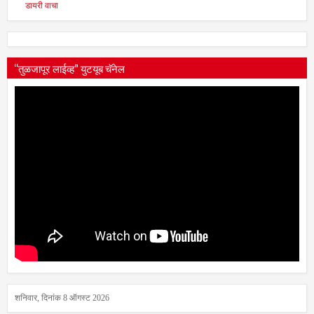
डायरी वाचा
“तुळजापूर लाईव्ह” युटयूब चॅनेल
शनिवार, दिनांक 8 ऑगस्ट 2026