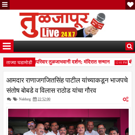
ताज्या घडामोडी
ऊंच्या वंशजांचे सपरिवार तुळजाभवानी दर्शन; मंदिरात सन्मान
बंजार
12:01 PM
ंचा कळप शेळ्यांवर तुटून पडला; सहा शेळ्या ठार, दोन गंभीर जखमीशहापूर शिव
आमदार राणाजगजितसिंह पाटील यांच्याकडून भाजपचे
ऊंच्या वंशजांचे सपरिवार तुळजाभवानी दर्शन; मंदिरात सन्मान
संतोष बोबडे व विलास राठोड यांचा गौरव
Naldurg
22:52:00