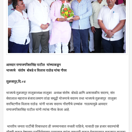
आमदार राणाजगजितसिंह पाटील यांच्याकडून
भाजपचे संतोष बोबडे व
विलास राठोड
यांचा गौरव
तुळजापूर,दि.०४
भाजपचे तुळजापूर तालुकाध्यक्ष तालुका अध्यक्ष संतोष बोबडे आणि अशासकीय सदस्य, संत
सेवालाल महाराज बंजारा/लमाण तांडा समृद्धी योजनाचे सदस्य तथा भाजपचे तुळजापूर तालुका
सरचिटणीस विलास राठोड यांनी भाजप सदस्य नोंदणीचे उच्चांक गाठल्यामुळे आमदार
राणाजगजितसिंह पाटील यांनी त्यांचा गौरव केला आहे.
भारतीय जनता पार्टीची विचारधारा ही जनमानसात रुजली पाहिजे, यासाठी एक हजार सदस्यांची
नोंदणी करून देशाच्या पुनर्निर्माणाच्या प्रवासात त्यांना सहभागी करून घेतल्याबद्दल तुळजापूर तालुका