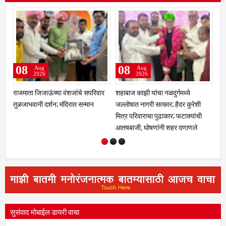
08
07
07
Aug
Aug
2026
2026
शहाबाज काझी यांचा नळदुर्गमध्ये
एसआयआर मोहीम : नळदुर्ग शहरातील
खोट्या न
जल्लोषात नागरी सत्कार; हैदर कुरेशी
३,९२४ मतदारांची नावे वगळलीमयत,
न्यायालय
मित्र परिवाराचा पुढाकार; फटाक्यांची
दुबार, स्थलांतरित व न सापडलेल्या
पवनचक्की
आतषबाजी, घोषणांनी शहर दणाणले
मतदारांची छाननी; दावे-हरकती दाखल
करण्याच
करण्याचे आवाहन
सुसंवाद मोबाईल डायरी वाचा