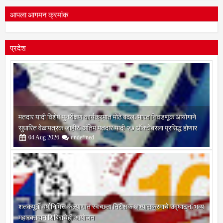
आपला आगमन क्रमांक
प्रदेश
मतदार यादी विशेष पुनरीक्षण कार्यक्रमात मोठे बदल; भारत निवडणूक आयोगाने
सुधारित वेळापत्रक जाहीर; अंतिम मतदार यादी २७ ऑक्टोबरला प्रसिद्ध होणार
04
Aug
2026
undefined
शतकपूर्ती वर्षानिमित्त कल्याणात स्वच्छता निरीक्षक अभ्यासक्रमाचे उद्घाटन; भव्य