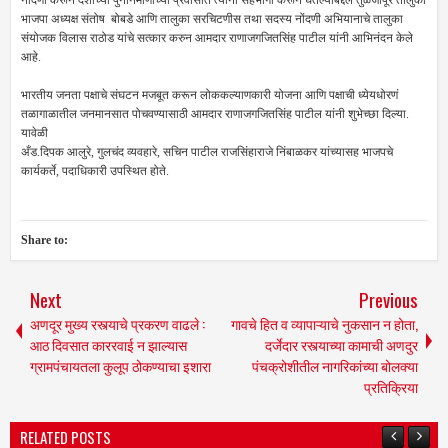
भाजपा अध्यक्ष संतोष बोबडे आणि तालुका सरचिटणीस तथा सदस्य नोंदणी अभियानाचे तालुका
संयोजक विलास राठोड यांचे सत्कार करुन आमदार राणाजगजितसिंह पाटील यांनी आभिनंदन केले
आहे.
भारतीय जनता पक्षाचे संघटन मजबूत करून लोककल्याणकारी योजना आणि पक्षाची ध्येयधोरणं
तळागाळातील जनमानसात पोचवण्यासाठी आमदार राणाजगजितसिंह पाटील यांनी शुभेच्छा दिल्या.
यावेळी
अँड.दिपक आलुरे, गुलचंद व्यवहारे, सचिन पाटील राजसिंहाराजे निंबाळकर यांच्यासह भाजपचे
कार्यकर्ते, पदाधिकारी उपस्थित होते.
Share to:
Next
Previous
अणदूर मुख्य रस्त्याचे प्रकरण वाढले :
गावचे हित व व्यापाऱ्याचे नुकसान न होता,
आठ दिवसात काररवाई न झाल्यास
दर्जेदार रस्त्याच्या कामाची अणदुर
ग्रामपंचायतला कुलूप ठोकण्याचा इशारा
पंचक्रोशीतील नागरिकांच्या बोलक्या
प्रतिक्रिया
RELATED POSTS