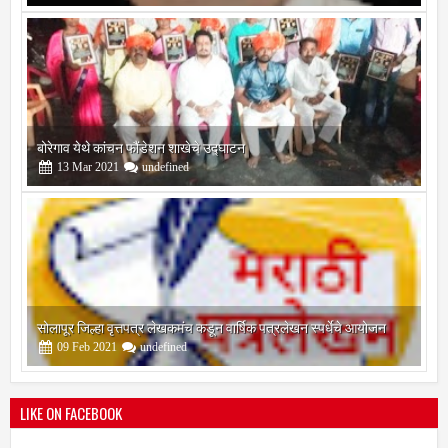
13
Mar
2021
undefined
सोलापूर जिल्हा वृत्तपत्र लेखकमंच कडून वार्षिक पत्रलेखन स्पर्धेचे आयोजन
09
Feb
2021
undefined
श्री मल्लिकार्जुन प्रशालेकडून उमाकांत गाढवे यांचा सत्कार
25
Mar
2021
undefined
LIKE ON FACEBOOK