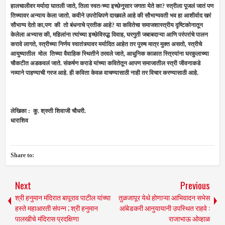
हालचालीवर मर्यादा घातली जाते, तिला स्वतःच्या इच्छेनुसार जगता येते का? स्त्रीला पूजलं जातं पण
तिच्यावर अन्याय केला जातो. कवीने उपरोधिपणे दाखवले आहे की सौभाग्यवती भव हा आशीर्वाद खरं
सौभाग्य देतो का,पण की तो बंधनाचे प्रतीक आहे? या कवितेचा समाजशास्त्रीय दृष्टिकोनातून
केलेला अभ्यास की, महिलांना त्यांच्या इच्छेविरुद्ध विवाह, घरगुती जबाबदाऱ्या आणि परंपरांचे पालन
करावे लागते, स्त्रीच्या निर्णय स्वातंत्र्यावर मर्यादित आहेत तर पुरुष मात्र मुक्त असतो, स्त्रीचे
आयुष्यातील मोल तिच्या वैवाहिक स्थितीने ठरवले जाते, आधुनिक काळात स्त्रियांना घरकुलाच्या
चौकटीत अडकवलं जाते. संकर्षण कराडे यांच्या कवितेतून आपण समाजातील स्त्री जीवनाकडे
नव्याने पाहण्याची गरज आहे. ही कविता केवळ वाचण्यासाठी नाही तर विचार करण्यासाठी आहे.
लेखिका : कु. श्रुती शिवाजी चौधरी.
धाराशिव
Share to:
Next
Previous
श्री हनुमान मंदिरात बापूराव पाटील यांच्या
तुळजापूर येथे होणाऱ्या आभिवादन सभेस
हस्ते महाआरती संपन्न ; श्री हनुमान
आंबेडकरी आनुयायानी उपस्थित राहवे :
पालखीचे मंदिरास प्रदक्षिणा
राजाभाऊ ओव्हाळ