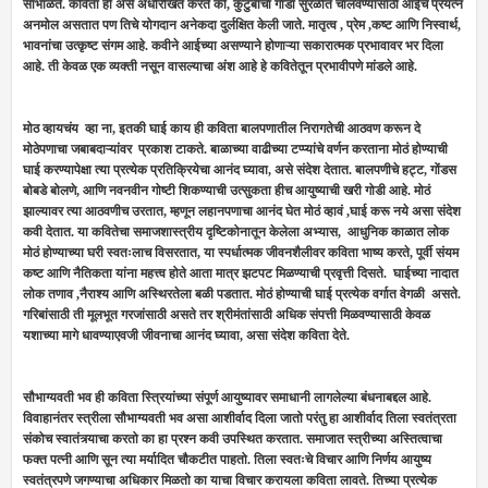
सांभाळते. कविता ही असे अधोरेखित करते की, कुटुंबाचा गाडा सुरळीत चालवण्यासाठी आईचे प्रयत्न
अनमोल असतात पण तिचे योगदान अनेकदा दुर्लक्षित केली जाते. मातृत्व , प्रेम ,कष्ट आणि निस्वार्थ,
भावनांचा उत्कृष्ट संगम आहे. कवीने आईच्या असण्याने होणाऱ्या सकारात्मक प्रभावावर भर दिला
आहे. ती केवळ एक व्यक्ती नसून वासल्याचा अंश आहे हे कवितेतून प्रभावीपणे मांडले आहे.
मोठ व्हायचंय व्हा ना, इतकी घाई काय ही कविता बालपणातील निरागतेची आठवण करून दे
मोठेपणाचा जबाबदाऱ्यांवर प्रकाश टाकते. बाळाच्या वाढीच्या टप्प्यांचे वर्णन करताना मोठं होण्याची
घाई करण्यापेक्षा त्या प्रत्येक प्रतिक्रियेचा आनंद घ्यावा, असे संदेश देतात. बालपणीचे हट्ट, गोंडस
बोबडे बोलणे, आणि नवनवीन गोष्टी शिकण्याची उत्सुकता हीच आयुष्याची खरी गोडी आहे. मोठं
झाल्यावर त्या आठवणीच उरतात, म्हणून लहानपणाचा आनंद घेत मोठं व्हावं ,घाई करू नये असा संदेश
कवी देतात. या कवितेचा समाजशास्त्रीय दृष्टिकोनातून केलेला अभ्यास, आधुनिक काळात लोक
मोठं होण्याच्या घरी स्वतःलाच विसरतात, या स्पर्धात्मक जीवनशैलीवर कविता भाष्य करते, पूर्वी संयम
कष्ट आणि नैतिकता यांना महत्त्व होते आता मात्र झटपट मिळण्याची प्रवृत्ती दिसते. घाईच्या नादात
लोक तणाव ,नैराश्य आणि अस्थिरतेला बळी पडतात. मोठं होण्याची घाई प्रत्येक वर्गात वेगळी असते.
गरिबांसाठी ती मूलभूत गरजांसाठी असते तर श्रीमंतांसाठी अधिक संपत्ती मिळवण्यासाठी केवळ
यशाच्या मागे धावण्याएवजी जीवनाचा आनंद घ्यावा, असा संदेश कविता देते.
सौभाग्यवती भव ही कविता स्त्रियांच्या संपूर्ण आयुष्यावर समाधानी लागलेल्या बंधनाबद्दल आहे.
विवाहानंतर स्त्रीला सौभाग्यवती भव असा आशीर्वाद दिला जातो परंतु हा आशीर्वाद तिला स्वतंत्रता
संकोच स्वातंत्र्याचा करतो का हा प्रश्न कवी उपस्थित करतात. समाजात स्त्रीच्या अस्तित्वाचा
फक्त पत्नी आणि सून त्या मर्यादित चौकटीत पाहतो. तिला स्वतःचे विचार आणि निर्णय आयुष्य
स्वतंत्रपणे जगण्याचा अधिकार मिळतो का याचा विचार करायला कविता लावते. तिच्या प्रत्येक