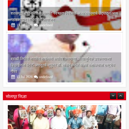
शतकपूर्ती वर्षानिमित्त कल्याणात स्वच्छता निरीक्षक अभ्यासक्रमाचे उद्घाटन; भव्य
महारक्तदान शिबिराचेही आयोजन
19
Jul
2026
undefined
ब्राह्मी लिपीचे भारतीय भाषांमध्ये रूपांतर करणाऱ्या अत्याधुनिक उपकरणाच्या
डिझाईनला पेटंट; अणदूरचे सुपुत्र डॉ. सचिन कंदले यांच्या संशोधनाला राष्ट्रीय
गौरव
15
Jul
2026
undefined
सोलापूर जिल्हा