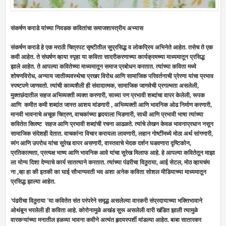
संकर्षण कराडे यांच्या निवडक कवितांचा समाजशास्त्रीय अभ्यास
संकर्षण कराडे हे एक मराठी चित्रपट सृष्टीतील सुप्रसिद्ध व लोकप्रिय अभिनेते आहेत. तसेच ते एक
कवी आहेत. ते संघर्षण व्हाया स्पृहा या कविता सादरीकरणाच्या कार्यक्रमच्या माध्यमातून प्रसिद्ध
झाले आहेत. ते आपल्या कवितेच्या माध्यमातून समाज प्रबोधन करतात. त्यांच्या कविता मध्ये
शोषणविरोध, अन्याय जातीव्यवस्थेचा प्रखर विरोध आणि सामाजिक परिवर्तनाची प्रेरणा यांचा प्रभाव
स्पष्टपणे जाणवतो. त्यांची काव्यशैली ही संवादात्मक, सामाजिक जाणवेची प्रगल्भता असलेली,
मुक्तछंदातील सहज अभिव्यक्ती व्यक्त करणारी, साध्या पण प्रभावी शब्दांचा वापर केलेली, रूपक
आणि कमीत कमी शब्दांत जास्त आशय मांडणारी , अभिव्यक्ती आणि भावनिक ओढ निर्माण करणारी,
मानवी भावनाचे अचूक चित्रण, वाचकांच्या हृदयाला भिडणारी, साधी आणि प्रभावी भाषा त्यांच्या
कवितेत क्लिष्ट सहज आणि प्रभावी शब्दांची रचना आढळते. त्यांचे लेखन केवळ भावनाप्रधान नसून
सामाजिक संदेशही देतात. वाचकांना विचार करायला लावणारी, लहान गोष्टींमध्ये मोठा अर्थ सांगणारी,
व्यंग आणि उपरोध यांचा सुरेख वापर असणारी, वास्तवाचे भेदक दर्शन घडवणारा दृष्टिकोन,
प्रतिकात्मता, प्रत्यक्ष भाष्य आणि भावनिक आवे यांचा सुरेख मिलाफ आहे. हे आपल्या कवितेतून माझा
ला योग्य दिशा देण्याचे कार्य सातत्याने करतात. त्यांच्या पंढरीचा विठुराया, आई सेटल, मोठ व्हायचंय
ना ,व्हा हा की इतकी का घाई सौभाग्यवती भव अशा अनेक कविता सोशल मीडियाच्या माध्यमातून
प्रसिद्ध झाल्या आहेत.
'पंढरीचा विठुराया 'या कवितेत संत परंपरेने समृद्ध असलेल्या वारकरी संप्रदायाच्या भक्तिभावाने
ओथंबून भरलेली ही कविता आहे. कोरोनामुळे अखंड सुरू असलेली वारी खंडित झाली त्यामुळे
वारकऱ्यांच्या मनातील हळव्या भावना कवीने अत्यंत हृदयस्पर्शी मांडल्या आहेत. बाबा सातारकर