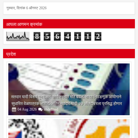
गुरुवार, दिनांक 6 ऑगस्ट 2026
आपला आगमन क्रमांक
8
5
6
4
1
1
2
प्रदेश
मतदार यादी विशेष पुनरीक्षण कार्यक्रमात मोठे बदल; भारत निवडणूक आयोगाने
सुधारित वेळापत्रक जाहीर; अंतिम मतदार यादी २७ ऑक्टोबरला प्रसिद्ध होणार
04
Aug
2026
undefined