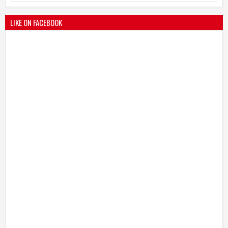
25
Mar
2021
undefined
LIKE ON FACEBOOK
भारतीय जनता पक्ष चिटणीसपदी उमाकांत गाढवे यांची निवड
19
Mar
2021
undefined