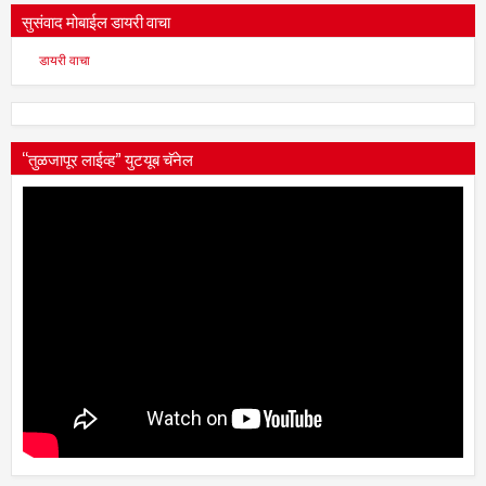
सुसंवाद मोबाईल डायरी वाचा
डायरी वाचा
“तुळजापूर लाईव्ह” युटयूब चॅनेल