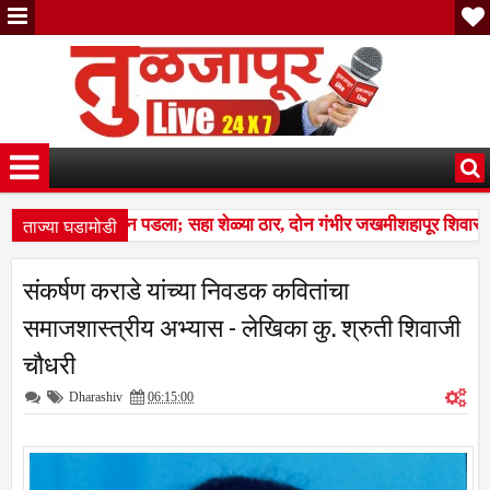
ताज्या घडामोडी
कळप शेळ्यांवर तुटून पडला; सहा शेळ्या ठार, दोन गंभीर जखमीशहापूर शिवारात
बस देतो' म्हणत १७ लाखांचा गंडा; तुळजापूर तालुक्यातील दाम्पत्याची आर्थिक फस
संकर्षण कराडे यांच्या निवडक कवितांचा
कळप शेळ्यांवर तुटून पडला; सहा शेळ्या ठार, दोन गंभीर जखमीशहापूर शिवारात
समाजशास्त्रीय अभ्यास - लेखिका कु. श्रुती शिवाजी
चौधरी
Dharashiv
06:15:00