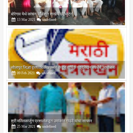
बोरेगाव येथे कांचन फौंडेशन शाखेचे उद्घाटन
13
Mar
2021
undefined
सोलापूर जिल्हा वृत्तपत्र लेखकमंच कडून वार्षिक पत्रलेखन स्पर्धेचे आयोजन
09
Feb
2021
undefined
श्री मल्लिकार्जुन प्रशालेकडून उमाकांत गाढवे यांचा सत्कार