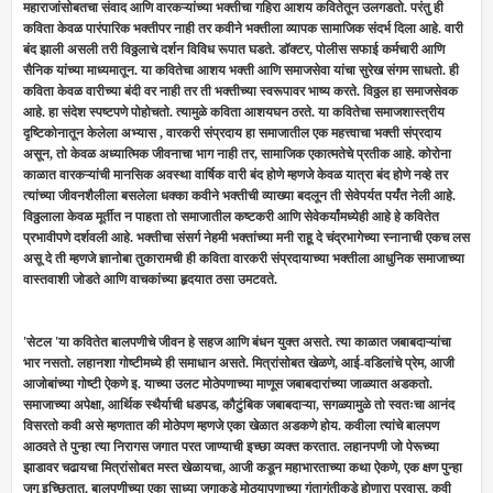
महाराजांसोबतचा संवाद आणि वारकऱ्यांच्या भक्तीचा गहिरा आशय कवितेतून उलगडतो. परंतु ही
कविता केवळ पारंपारिक भक्तीपर नाही तर कवीने भक्तीला व्यापक सामाजिक संदर्भ दिला आहे. वारी
बंद झाली असली तरी विठ्ठलाचे दर्शन विविध रूपात घडते. डॉक्टर, पोलीस सफाई कर्मचारी आणि
सैनिक यांच्या माध्यमातून. या कवितेचा आशय भक्ती आणि समाजसेवा यांचा सुरेख संगम साधतो. ही
कविता केवळ वारीच्या बंदी वर नाही तर ती भक्तीच्या स्वरूपावर भाष्य करते. विठ्ठल हा समाजसेवक
आहे. हा संदेश स्पष्टपणे पोहोचतो. त्यामुळे कविता आशयघन ठरते. या कवितेचा समाजशास्त्रीय
दृष्टिकोनातून केलेला अभ्यास , वारकरी संप्रदाय हा समाजातील एक महत्त्वाचा भक्ती संप्रदाय
असून, तो केवळ अध्यात्मिक जीवनाचा भाग नाही तर, सामाजिक एकात्मतेचे प्रतीक आहे. कोरोना
काळात वारकऱ्यांची मानसिक अवस्था वार्षिक वारी बंद होणे म्हणजे केवळ यात्रा बंद होणे नव्हे तर
त्यांच्या जीवनशैलीला बसलेला धक्का कवीने भक्तीची व्याख्या बदलून ती सेवेपर्यत पर्यंत नेली आहे.
विठ्ठलाला केवळ मूर्तीत न पाहता तो समाजातील कष्टकरी आणि सेवेकर्यांमध्येही आहे हे कवितेत
प्रभावीपणे दर्शवली आहे. भक्तीचा संसर्ग नेहमी भक्तांच्या मनी राहू दे चंद्रभागेच्या स्नानाची एकच लस
असू दे ती म्हणजे ज्ञानोबा तुकारामची ही कविता वारकरी संप्रदायाच्या भक्तीला आधुनिक समाजाच्या
वास्तवाशी जोडते आणि वाचकांच्या हृदयात ठसा उमटवते.
'सेटल 'या कवितेत बालपणीचे जीवन हे सहज आणि बंधन युक्त असते. त्या काळात जबाबदाऱ्यांचा
भार नसतो. लहानशा गोष्टीमध्ये ही समाधान असते. मित्रांसोबत खेळणे, आई-वडिलांचे प्रेम, आजी
आजोबांच्या गोष्टी ऐकणे इ. याच्या उलट मोठेपणाच्या माणूस जबाबदारांच्या जाळ्यात अडकतो.
समाजाच्या अपेक्षा, आर्थिक स्थैर्याची धडपड, कौटुंबिक जबाबदाऱ्या, सगळ्यामुळे तो स्वतःचा आनंद
विसरतो कवी असे म्हणतात की मोठेपण म्हणजे एका खेळात अडकणे होय. कवीला त्यांचे बालपण
आठवते ते पुन्हा त्या निरागस जगात परत जाण्याची इच्छा व्यक्त करतात. लहानपणी जो पेरूच्या
झाडावर चढायचा मित्रांसोबत मस्त खेळायचा, आजी कडून महाभारताच्या कथा ऐकणे, एक क्षण पुन्हा
जगू इच्छितात. बालपणीच्या एका साध्या जगाकडे मोठ्यापणाच्या गुंतागुंतीकडे होणारा प्रवास, कवी