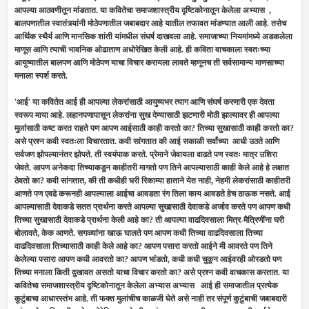
आपल्या आठवणीतून मांडतात. या कवितेचा समाजशास्त्रीय दृष्टिकोनातून केलेला अभ्यास ,
बालपणातील स्वातंत्र्यांनी मोठेपणातील जबाबदार आहे यातील तफावत मांडण्यात आली आहे. तसेच
आर्थिक स्थैर्य आणि मानसिक शांती यांमधील संघर्ष दाखवला आहे. समाजाच्या नियमांमध्ये अडकलेला
माणूस आणि त्याची भावनिक ओढाताण अधोरेखित केली आहे. ही कविता वाचकाला स्वतःच्या
आयुष्यातील बालपण आणि मोठेपण याचा विचार करायला लावते म्हणूनच ती सर्वसामान्य माणसाच्या
मनाला स्पर्श करते.
'आई' या कवितेत आई ही आपल्या लेकरांसाठी आयुष्यभर त्याग आणि संघर्ष करणारी एक देवता
स्वरूप माया आहे. लहानपणापासून लेकरांना सुख देण्यासाठी झटणारी मोठी झाल्यावर ही आपल्या
मुलांसाठी कष्ट करत राहते पण आपण आईसाठी काही करतो का? तिच्या सुखासाठी काही करतो का?
असे प्रश्न कवी स्वतःला विचारतात. कवी सांगतात की आई सकाळी सर्वांच्या आधी उठते आणि
सर्वजण झोपल्यानंतर झोपते. ती स्वयंपाक करते. प्रेमाने जेवायला वाढते पण स्वतः मात्र उशिरा
जेवते. आपण अनेकदा तिच्याकडून काहीतरी मागतो पण तिने आपल्यासाठी काही केले आहे हे लक्षात
ठेवतो का? कवी सांगतात, की ती कधीही घरी रिकाम्या हाताने येत नाही, नेहमी लेकरांसाठी काहीतरी
आणते पण एवढे करूनही आपल्याला आईचा आवडता रंग तिला काय आवडते हेच ठाऊक नसते. आई
आपल्यासाठी देवाकडे सतत प्रार्थना करते आपल्या सुखासाठी देवाकडे अर्जाव करते पण आपण कधी
तिच्या सुखासाठी देवाकडे प्रार्थना केली आहे का? ती आपल्या वाढदिवसाला मित्र-मैत्रिणींना घरी
बोलावते, केक आणते. सगळ्यांना खाऊ घालते पण आपण कधी तिच्या वाढदिवसाला तिच्या
वाढदिवसाला तिच्यासाठी काही केले आहे का? आपण पसारा करतो आईने मी आवरते पण तिने
केलेल्या पसारा आपण कधी आवरतो का? आपण भांडतो, कधी कधी चुकून आईवरही ओरडतो पण
तिच्या मनाला किती दुखावत असतो याचा विचार करतो का? असे प्रश्न कवी वाचकास करतात. या
कवितेचा समाजशास्त्रीय दृष्टिकोनातून केलेला अभ्यास अभ्यास आई ही समाजातील प्रत्येक
कुटुंबाचा आधारस्तंभ आहे. ती फक्त मुलांचीच काळजी घेते असे नाही तर संपूर्ण कुटुंबाची जबाबदारी