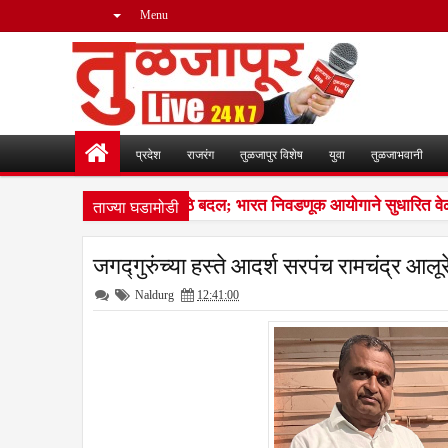
Menu
प्रदेश
राजरंग
तुळजापुर विशेष
युवा
तुळजाभवानी
ताज्या घडामोडी
िशेष पुनरीक्षण कार्यक्रमात मोठे बदल; भारत निवडणूक आयोगाने सुधारित वेळा
जगद्गुरुंच्या हस्ते आदर्श सरपंच रामचंद्र आलूर
Naldurg
12:41:00