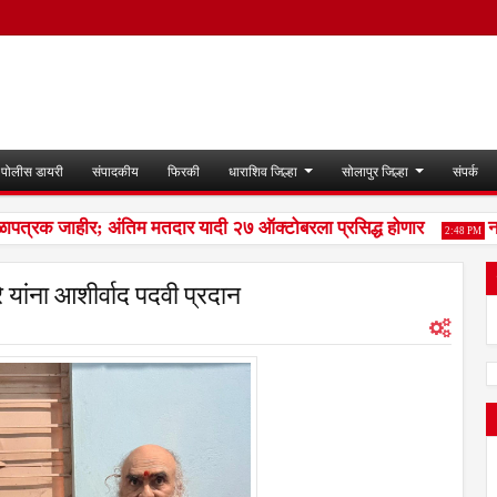
पोलीस डायरी
संपादकीय
फिरकी
धाराशिव जिल्हा
सोलापुर जिल्हा
संपर्क
पत्रक जाहीर; अंतिम मतदार यादी २७ ऑक्टोबरला प्रसिद्ध होणार
नळदु
2:48 PM
े यांना आशीर्वाद पदवी प्रदान