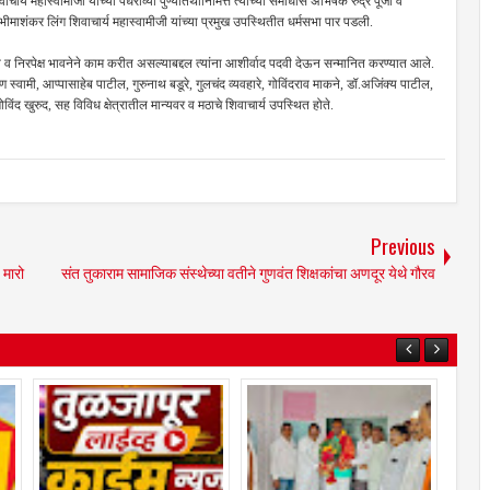
शिवाचार्य महास्वामीजी यांच्या पंधराव्या पुण्यतिथीनिमित्त त्यांच्या समाधीस अभिषेक रुद्र पूजा व
 भीमाशंकर लिंग शिवाचार्य महास्वामीजी यांच्या प्रमुख उपस्थितीत धर्मसभा पार पडली.
न व निरपेक्ष भावनेने काम करीत असल्याबद्दल त्यांना आशीर्वाद पदवी देऊन सन्मानित करण्यात आले.
स्वामी, आप्पासाहेब पाटील, गुरुनाथ बडूरे, गुलचंद व्यवहारे, गोविंदराव माकने, डॉ.अजिंक्य पाटील,
ंद खुरुद, सह विविध क्षेत्रातील मान्यवर व मठाचे शिवाचार्य उपस्थित होते.
Previous
 मारो
संत तुकाराम सामाजिक संस्थेच्या वतीने गुणवंत शिक्षकांचा अणदूर येथे गौरव