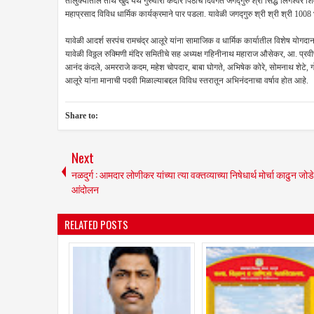
तालुक्यातील तीर्थ खुर्द येथे गुरुवारी केदार पिठाचे दिवंगत जगद्गुरु श्री सिद्ध लिंगेश्वर 
महाप्रसाद विविध धार्मिक कार्यक्रमाने पार पडला. यावेळी जगद्गुरु श्री श्री श्री 1008
यावेळी आदर्श सरपंच रामचंद्र आलूरे यांना सामाजिक व धार्मिक कार्यातील विशेष योगदा
यावेळी विठ्ठल रुक्मिणी मंदिर समितीचे सह अध्यक्ष गहिनीनाथ महाराज औसेकर, आ. प्रवीण 
आनंद कंदले, अमरराजे कदम, महेश चोपदार, बाबा घोगते, अभिषेक कोरे, सोमनाथ शेटे, गोवि
आलूरे यांना मानाची पदवी मिळाल्याबद्दल विविध स्तरातून अभिनंदनाचा वर्षाव होत आहे.
Share to:
Next
नळदुर्ग : आमदार लोणीकर यांच्या त्या वक्तव्याच्या निषेधार्थ मोर्चा काढुन जोडे
आंदोलन
RELATED POSTS