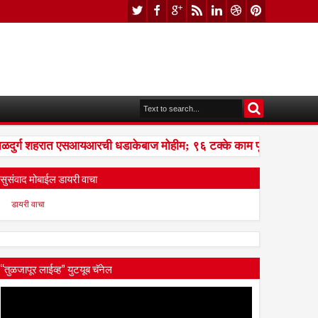
र्ग शहरात एसआयआरची धडाकेबाज मोहीम; ९६ टक्के काम पूर्ण, बीएलओंना प्र
सुसंवाद मोबाईल डायरी वाचा
डायरी वाचा
“तुळजापूर लाईव्ह” युटयूब चॅनेल