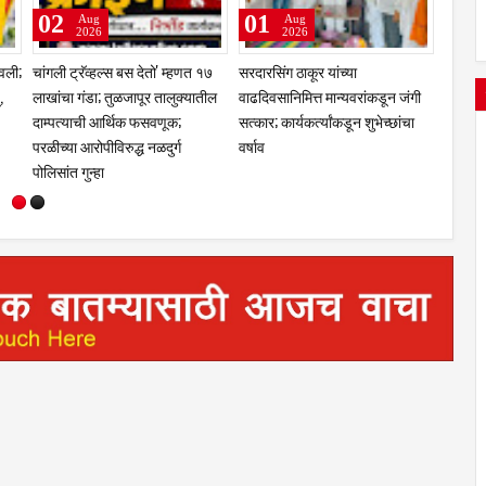
02
01
01
Aug
Aug
2026
2026
ावली;
चांगली ट्रॅव्हल्स बस देतो' म्हणत १७
सरदारसिंग ठाकूर यांच्या
महायुती
,
लाखांचा गंडा; तुळजापूर तालुक्यातील
वाढदिवसानिमित्त मान्यवरांकडून जंगी
नगरसेवक
दाम्पत्याची आर्थिक फसवणूक;
सत्कार; कार्यकर्त्यांकडून शुभेच्छांचा
संधी द्य
परळीच्या आरोपीविरुद्ध नळदुर्ग
वर्षाव
कार्यकर्
पोलिसांत गुन्हा
आश्वा