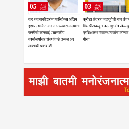
05
03
Aug
Aug
2026
2026
कर थकबाकीदारांना पालिकेचा अंतिम
क्रीडा क्षेत्रात नळदुर्गची मान उंच
इशारा; थकित कर न भरल्यास मालमत्ता
विद्यापीठाकडून नऊ गुणवंत खेळाडू
जप्तीची कारवाई ; शासकीय
प्रशिक्षक व व्यवस्थापकांचा होणार
कार्यालयांसह संस्थांकडे तब्बल ३२
गौरव
लाखांची थकबाकी