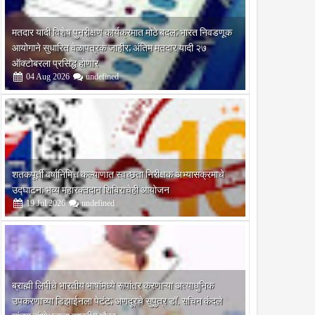
मतदार यादी विशेष पुनरीक्षण कार्यक्रमात मोठे बदल; भारत निवडणूक
आयोगाने सुधारित वेळापत्रक जाहीर; अंतिम मतदार यादी २७
ऑक्टोबरला प्रसिद्ध होणार
04
Aug
2026
undefined
शतकपूर्ती वर्षानिमित्त कल्याणात स्वच्छता निरीक्षक अभ्यासक्रमाचे
उद्घाटन; भव्य महारक्तदान शिबिराचेही आयोजन
19
Jul
2026
undefined
ब्राह्मी लिपीचे भारतीय भाषांमध्ये रूपांतर करणाऱ्या अत्याधुनिक
उपकरणाच्या डिझाईनला पेटंट; अणदूरचे सुपुत्र डॉ. सचिन कंदले