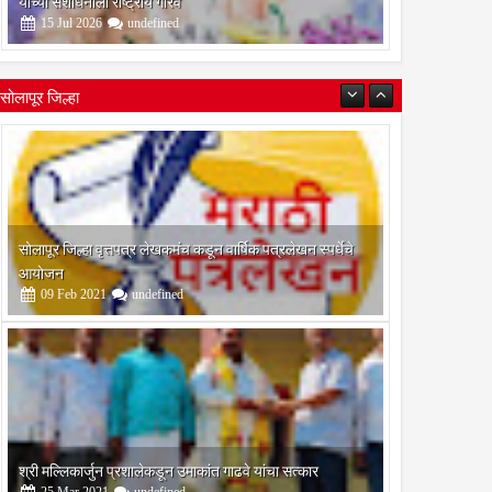
यांच्या संशोधनाला राष्ट्रीय गौरव
01
Aug
Aug
15
Jul
2026
undefined
2026
2026
सोलापूर जिल्हा वृत्तपत्र लेखकमंच कडून वार्षिक पत्रलेखन स्पर्धेचे
ने दिलेला शब्द पाळावा; स्वीकृत
आण्णाभाऊ साठे स्मारकाचे काम
आयोजन
सोलापूर जिल्हा
पदी ज्ञानेश्वर घोडके यांनाच
लवकरच मार्गी; साठेनगरच्या विकासाला
09
Feb
2021
undefined
ा, शिवसेना शिंदे गटाच्या
प्राधान्य – नगराध्यक्ष बसवराज धरणे ;
त्यांची ठाम भूमिका; निवडणूकपूर्व
सनाची आठवण
श्री मल्लिकार्जुन प्रशालेकडून उमाकांत गाढवे यांचा सत्कार
25
Mar
2021
undefined
भारतीय जनता पक्ष चिटणीसपदी उमाकांत गाढवे यांची निवड