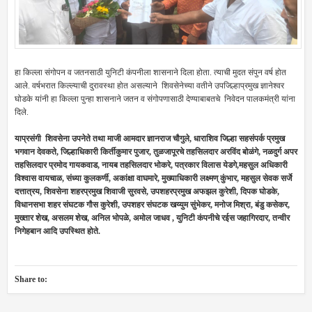
हा किल्ला संगोपन व जतनसाठी युनिटी कंपनीला शासनाने दिला होता. त्याची मुदत संपुन वर्ष होत
आले. वर्षभरात किल्ल्याची दुरावस्था होत असल्याने शिवसेनेच्या वतीने उपजिल्हाप्रमुख ज्ञानेश्वर
घोडके यांनी हा किल्ला पुन्हा शासनाने जतन व संगोपणासाठी देण्याबाबतचे निवेदन पालकमंत्री यांना
दिले.
याप्रसंगी शिवसेना उपनेते तथा माजी आमदार ज्ञानराज चौगुले, धाराशिव जिल्हा सहसंपर्क प्रमुख
भगवान देवकते, जिल्हाधिकारी किर्तीकुमार पुजार, तुळजापूरचे तहसिलदार अरविंद बोळंगे, नळदुर्ग अपर
तहसिलदार प्रमोद गायकवाड, नायब तहसिलदार भोकरे, पत्रकार विलास येडगे,महसुल अधिकारी
विश्वास वायचाळ, संध्या कुलकर्णी, अकांक्षा वाघमारे, मुख्याधिकारी लक्ष्मण् कुंभार, महसुल सेवक सर्जे
दत्तात्रय, शिवसेना शहरप्रमुख शिवाजी सुरवसे, उपशहरप्रमुख अफझल कुरेशी, दिपक घोडके,
विधानसभा शहर संघटक गौस कुरेशी, उपशहर संघटक खय्युम सुंभेकर, मनोज मिश्रा, बंडु कसेकर,
मुख्तार शेख, असलम शेख, अनिल भोपळे, अमोल जाधव , युनिटी कंपनीचे रईस जहागिरदार, तन्वीर
निगेहबान आदि उपस्थित होते.
Share to: