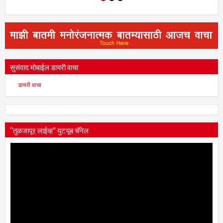
सुसंवाद मोबाईल डायरी वाचा
डायरी वाचा
“तुळजापूर लाईव्ह” युटयूब चॅनेल