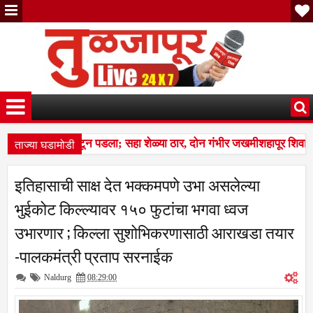
ताज्या घडामोडी
ा कळप शेळ्यांवर तुटून पडला; सहा शेळ्या ठार, दोन गंभीर जखमीशहापूर शिवार
्स बस देतो' म्हणत १७ लाखांचा गंडा; तुळजापूर तालुक्यातील दाम्पत्याची आर्थिक 
इतिहासाची साक्ष देत भक्कमपणे उभा असलेल्या
ा कळप शेळ्यांवर तुटून पडला; सहा शेळ्या ठार, दोन गंभीर जखमीशहापूर शिवार
भुईकोट किल्ल्यावर १५० फुटांचा भगवा ध्वज
उभारणार ; किल्ला सुशोभिकरणासाठी आराखडा तयार
-पालकमंत्री प्रताप सरनाईक
Naldurg
08:29:00