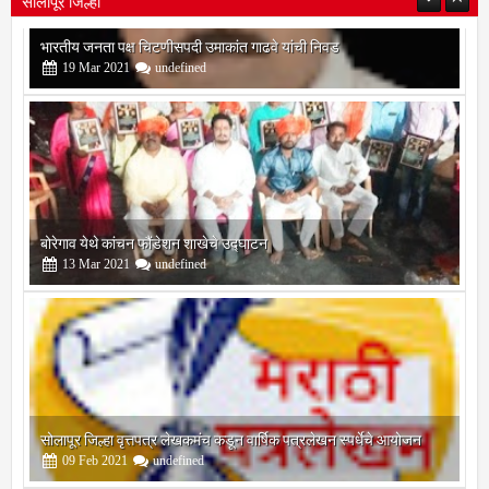
बोरेगाव येथे कांचन फौंडेशन शाखेचे उद्घाटन
13
Mar
2021
undefined
सोलापूर जिल्हा वृत्तपत्र लेखकमंच कडून वार्षिक पत्रलेखन स्पर्धेचे आयोजन
09
Feb
2021
undefined