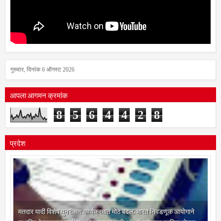
गुरुवार, दिनांक 6 ऑगस्ट 2026
आपला आगमन क्रमांक
8
5
6
4
4
2
8
प्रदेश
मतदार यादी विशेष पुनरीक्षण कार्यक्रमात मोठे बदल; भारत निवडणूक आयोगाने
सुधारित वेळापत्रक जाहीर; अंतिम मतदार यादी २७ ऑक्टोबरला प्रसिद्ध होणार