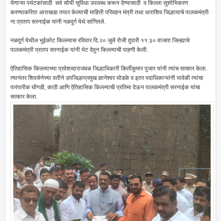
येणाऱ्या पर्यटकांसाठी सर्व सोयी सुविधा उपलब्ध करून देण्यासाठी व किल्ला सुशोभिकरण
करण्याकरिता आराखडा तयार केल्याची माहिती परिवहन मंत्री तथा धाराशिव जिल्हायाचे पालकमंत्री
ना.प्रताप सरनाईक यांनी नळदुर्ग येथे सांगितले.
नळदुर्ग येथील भुईकोट किल्ल्यास रविवार दि.२० जुलै रोजी दुपारी ११:३० वाजता जिल्ह्याचे
पालकमंत्री प्रताप सरनाईक यांनी भेट देवुन किल्ल्याची पाहणी केली.
ऐतिहासिक किल्ल्याच्या प्रवेशव्दाराजवळ जिल्हाधिकारी किर्तीकुमार पुजार यांनी त्यांच सत्कार केला.
त्यानंतर शिवसेनेच्या वतीने उपजिल्हाप्रमुख ज्ञानेश्वर घोडके व इतर पदाधिकाऱ्यांनी यावेळी त्यांचा
पारंपारीक घोंगडी, काठी आणि ऐतिहासिक किल्ल्याची प्रतिमा देऊन पालकमंत्री सरनाईक यांचा
सत्कार केला.