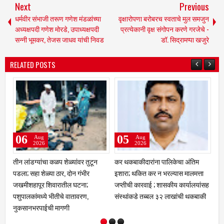
Next
Previous
धर्मवीर संभाजी तरूण गणेश मंडळांच्या
वृक्षारोपणा बरोबरच स्वताचे मुल समजुन
अध्यक्षपदी गणेश मोरडे, उपाध्यक्षपदी
प्रत्येकानी वृक्ष संगोपन करणे गरजेचे -
सन्नी भूमकर, तेजस जाधव यांची निवड
डॉ. सिद्रामप्पा खजुरे
RELATED POSTS
03
02
Aug
Aug
2026
2026
तिम
क्रीडा क्षेत्रात नळदुर्गची मान उंचावली;
चांगली ट्रॅव्हल्स बस देतो' म्हणत १७
मत्ता
विद्यापीठाकडून नऊ गुणवंत खेळाडू,
लाखांचा गंडा; तुळजापूर तालुक्यातील
ालयांसह
प्रशिक्षक व व्यवस्थापकांचा होणार गौरव
दाम्पत्याची आर्थिक फसवणूक; परळीच्या
थकबाकी
आरोपीविरुद्ध नळदुर्ग पोलिसांत गुन्हा