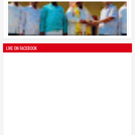
श्री मल्लिकार्जुन प्रशालेकडून उमाकांत गाढवे यांचा सत्कार
25
Mar
2021
undefined
LIKE ON FACEBOOK
भारतीय जनता पक्ष चिटणीसपदी उमाकांत गाढवे यांची निवड
19
Mar
2021
undefined