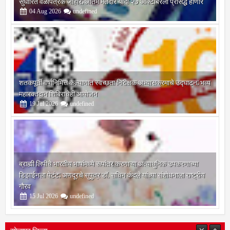
04
Aug
2026
undefined
शतकपूर्ती वर्षानिमित्त कल्याणात स्वच्छता निरीक्षक अभ्यासक्रमाचे उद्घाटन; भव्य
महारक्तदान शिबिराचेही आयोजन
19
Jul
2026
undefined
ब्राह्मी लिपीचे भारतीय भाषांमध्ये रूपांतर करणाऱ्या अत्याधुनिक उपकरणाच्या
डिझाईनला पेटंट; अणदूरचे सुपुत्र डॉ. सचिन कंदले यांच्या संशोधनाला राष्ट्रीय
गौरव
15
Jul
2026
undefined
सोलापूर जिल्हा