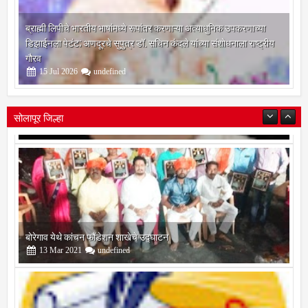
ब्राह्मी लिपीचे भारतीय भाषांमध्ये रूपांतर करणाऱ्या अत्याधुनिक उपकरणाच्या
डिझाईनला पेटंट; अणदूरचे सुपुत्र डॉ. सचिन कंदले यांच्या संशोधनाला राष्ट्रीय
गौरव
15
Jul
2026
undefined
सोलापूर जिल्हा
बोरेगाव येथे कांचन फौंडेशन शाखेचे उद्घाटन
13
Mar
2021
undefined