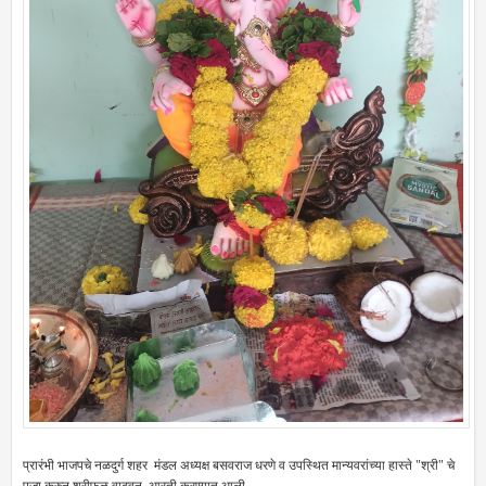
प्रारंभी भाजपचे नळदुर्ग शहर मंडल अध्यक्ष बसवराज धरणे व उपस्थित मान्यवरांच्या हास्ते "श्री" चे
पुजा करुन श्रीफळ वाढवून, आरती करण्यात आली.