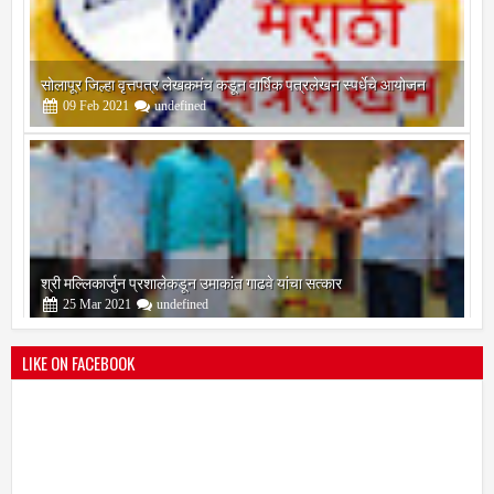
सोलापूर जिल्हा वृत्तपत्र लेखकमंच कडून वार्षिक पत्रलेखन स्पर्धेचे आयोजन
09
Feb
2021
undefined
श्री मल्लिकार्जुन प्रशालेकडून उमाकांत गाढवे यांचा सत्कार
25
Mar
2021
undefined
LIKE ON FACEBOOK
भारतीय जनता पक्ष चिटणीसपदी उमाकांत गाढवे यांची निवड
19
Mar
2021
undefined