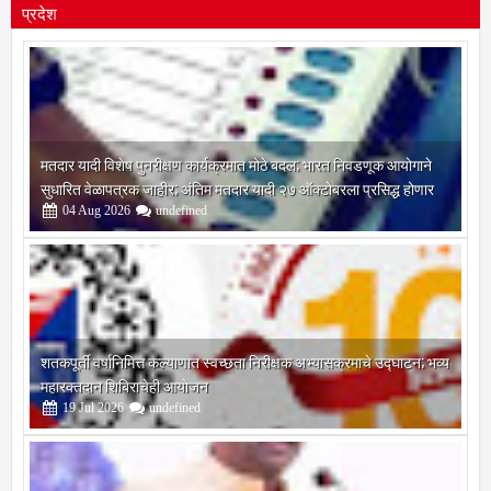
प्रदेश
मतदार यादी विशेष पुनरीक्षण कार्यक्रमात मोठे बदल; भारत निवडणूक आयोगाने
सुधारित वेळापत्रक जाहीर; अंतिम मतदार यादी २७ ऑक्टोबरला प्रसिद्ध होणार
04
Aug
2026
undefined
शतकपूर्ती वर्षानिमित्त कल्याणात स्वच्छता निरीक्षक अभ्यासक्रमाचे उद्घाटन; भव्य
महारक्तदान शिबिराचेही आयोजन
19
Jul
2026
undefined