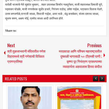
यावेळी भाजपचे नेते सुशांत भुमकर, . शहर उपाध्यक्ष किशोर नळदुर्गकर, माजी शहराध्यक्ष धिमाजी घुगे,
पद्माकर घोडके, माजी नगरसेवक सुधीर हजारे, निरंजन राठोड, उमेश नाईक, पत्रकार विलास येडगे,
उत्तम बणजगोळे,तानाजी जाधव, शिवाजी नाईक, अमर भाळे , बंडू कसबेकर, संजय दशरथ जाधव,
सुभाष समन, अक्षय भोई, प्रमोद जाधव आदी उपस्थित होते.
Share to:
Next
Previous
श्री तुळजाभवानी मंदिरातील गणेश
मराठवाडा आणि पश्चिम महाराष्ट्रातील
विहारामध्ये श्री गणेशाची विधिवत
दुष्काळी भागासाठी ५० टीएमसी पाणी ;
प्राणप्रतिष्ठा
कृष्णा पूर नियंत्रण प्रकल्पाच्या
व्यवहार्यता अहवालास हिरवा कंदील
RELATED POSTS