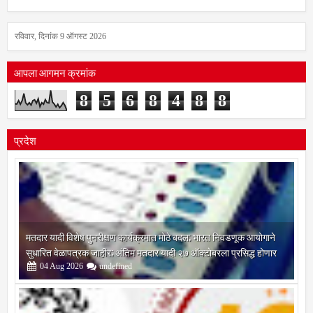
रविवार, दिनांक 9 ऑगस्ट 2026
आपला आगमन क्रमांक
8
5
6
8
4
8
8
प्रदेश
मतदार यादी विशेष पुनरीक्षण कार्यक्रमात मोठे बदल; भारत निवडणूक आयोगाने
सुधारित वेळापत्रक जाहीर; अंतिम मतदार यादी २७ ऑक्टोबरला प्रसिद्ध होणार
04
Aug
2026
undefined