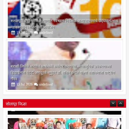
शतकपूर्ती वर्षानिमित्त कल्याणात स्वच्छता निरीक्षक अभ्यासक्रमाचे उद्घाटन; भव्य
महारक्तदान शिबिराचेही आयोजन
19
Jul
2026
undefined
ब्राह्मी लिपीचे भारतीय भाषांमध्ये रूपांतर करणाऱ्या अत्याधुनिक उपकरणाच्या
डिझाईनला पेटंट; अणदूरचे सुपुत्र डॉ. सचिन कंदले यांच्या संशोधनाला राष्ट्रीय
गौरव
15
Jul
2026
undefined
सोलापूर जिल्हा