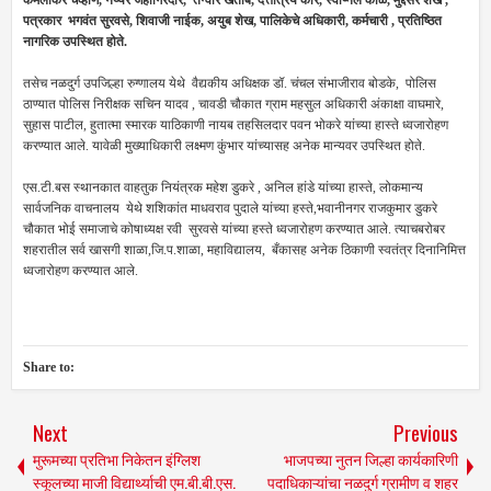
कमलाकर चव्हाण, नय्यर जहागिरदार, तन्वीर खतीब, दत्तात्रय कोरे, स्वप्निल काळे, मुद्दसर शेख ,
पत्रकार भगवंत सुरवसे, शिवाजी नाईक, अयुब शेख, पालिकेचे अधिकारी, कर्मचारी , प्रतिष्ठित
नागरिक
उपस्थित होते.
तसेच नळदुर्ग उपजिल्हा रुग्णालय येथे वैद्यकीय अधिक्षक डॉ. चंचल संभाजीराव बोडके, पोलिस
ठाण्यात पोलिस निरीक्षक सचिन यादव , चावडी चौकात ग्राम महसुल अधिकारी अंकाक्षा वाघमारे,
सुहास पाटील, हुतात्मा स्मारक याठिकाणी नायब तहसिलदार पवन भोकरे यांच्या हास्ते ध्वजारोहण
करण्यात आले. यावेळी मुख्याधिकारी लक्ष्मण कुंभार यांच्यासह अनेक मान्यवर उपस्थित होते.
एस.टी.बस स्थानकात वाहतुक नियंत्रक महेश डुकरे , अनिल हांडे यांच्या हास्ते, लोकमान्य
सार्वजनिक वाचनालय येथे शशिकांत माधवराव पुदाले यांच्या हस्ते,भवानीनगर राजकुमार डुकरे
चौकात भोई समाजाचे कोषाध्यक्ष रवी सुरवसे यांच्या हस्ते ध्वजारोहण करण्यात आले. त्याचबरोबर
शहरातील सर्व खासगी शाळा,जि.प.शाळा, महाविद्यालय, बँकासह अनेक ठिकाणी स्वतंत्र दिनानिमित्त
ध्वजारोहण करण्यात आले.
Share to:
Next
Previous
मुरूमच्या प्रतिभा निकेतन इंग्लिश
भाजपच्या नुतन जिल्हा कार्यकारिणी
स्कूलच्या माजी विद्यार्थ्याची एम.बी.बी.एस.
पदाधिकाऱ्यांचा नळदुर्ग ग्रामीण व शहर