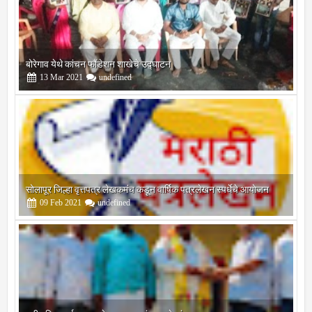
बोरेगाव येथे कांचन फौंडेशन शाखेचे उद्घाटन
13
Mar
2021
undefined
सोलापूर जिल्हा वृत्तपत्र लेखकमंच कडून वार्षिक पत्रलेखन स्पर्धेचे आयोजन
09
Feb
2021
undefined