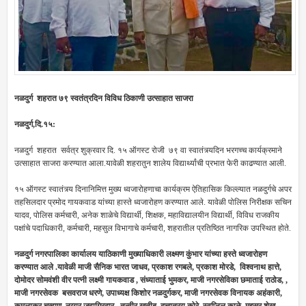
नळदुर्ग शहरात ७९ स्वतंत्रदिन विविध ठिकाणी उत्साहात साजरा
नळदुर्ग,दि.१५:
नळदुर्ग शहरात सर्वत्र शुक्रवार दि. १५ ऑगस्ट रोजी ७९ वा स्वातंत्र्यदिन भरगच्च कार्यक्रमाने
उत्साहात साजरा करण्यात आला.यावेळी शहरातुन शालेय विद्यार्थ्यांची प्रभात फेरी काढण्यात आली.
१५ ऑगस्ट स्वातंत्र्य दिनानिमित्त मुख्य ध्वजारोहणाचा कार्यक्रम ऐतिहासिक किल्ल्यात नळदुर्गचे अपर
तहसिलदार प्रमोद गायकवाड यांच्या हास्ते ध्वजारोहण करण्यात आले. यावेळी पोलिस निरीक्षक सचिन
यादव, पोलिस कर्मचारी, अनेक शाळेचे विद्यार्थी, शिक्षक, महाविद्यालयीन विद्यार्थी, विविध राजकीय
पक्षांचे पदाधिकारी, कर्मचारी, महसुल विभागाचे कर्मचारी, शहरातील प्रतिष्ठित नागरिक उपस्थित होते.
नळदुर्ग नगरपालिका कार्यालय याठिकाणी मुख्याधिकारी लक्ष्मण कुंभार यांच्या हस्ते ध्वजारोहण
करण्यात आले .
यावेळी माजी सैनिक भारत जाधव, प्रकाश रगबले, प्रकाश मोरडे, विश्वनाथ हात्ते,
दोमोदर सोमवंशी वीर पत्नी लक्ष्मी गायकवाड , संध्याताई भुमकर, माजी नगरसेविका छमाताई राठोड, ,
माजी नगरसेवक बसवराज धरणे, उपाध्यक्ष किशोर नळदुर्गकर, माजी नगरसेवक विनायक अहंकारी,