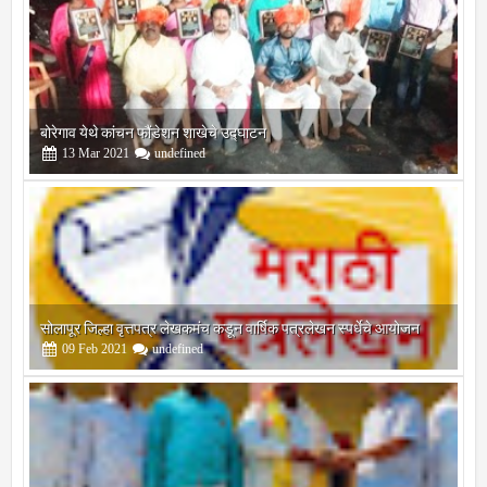
बोरेगाव येथे कांचन फौंडेशन शाखेचे उद्घाटन
13
Mar
2021
undefined
सोलापूर जिल्हा वृत्तपत्र लेखकमंच कडून वार्षिक पत्रलेखन स्पर्धेचे आयोजन
09
Feb
2021
undefined