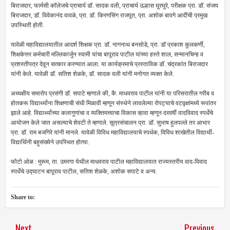
बिराजदार, फार्मसी कॉलेजचे प्राचार्य डॉ. सादक वली, प्राचार्य उल्हास घुरघुरे, परीक्षक प्रा. डॉ. संजय
बिराजदार, डॉ. विवेकानंद वावळे, प्रा. डॉ. किरणसिंग राजपूत, प्रा. अशोक बावगे आदींची प्रमुख
उपस्थिती होती.
यावेळी महाविद्यालयातील आदर्श शिक्षक प्रा. डॉ. नागनाथ बनसोडे, प्रा. डॉ प्रकाश कुलकर्णी,
शिक्षकेत्तर कर्मचारी मल्लिकार्जुन स्वामी यांचा बापूराव पाटील यांच्या हस्ते शाल, सन्मानचिन्ह व
प्रशस्तीपत्र देवून सत्कार करण्यात आला. या कार्यक्रमाचे प्रस्ताविक डॉ. चंद्रकांत बिराजदार
यांनी केले. यावेळी डॉ. सतिश शेळके, डॉ. सादक वली यांनी मनोगत व्यक्त केले.
अध्यक्षीय समारोप प्रसंगी डॉ. सपाटे म्हणाले की, कै. माधवराव पाटील यांनी या परिसरातील गरीब व
होतकरू विद्यार्थ्यांना शिक्षणाची संधी मिळावी म्हणून संस्थेने लावलेल्या रोपट्याचे वटवृक्षांमध्ये रूपांतर
झाले आहे. विद्यार्थ्यांच्या कलागुणांचा व व्यक्तिमत्त्वाचा विकास व्हावा म्हणून दरवर्षी वादविवाद स्पर्धेचे
आयोजन केले जात असल्याचे शेवटी ते म्हणाले. सूत्रसंचालन प्रा. डॉ. सुभाष हुलपल्ले तर आभार
प्रा. डॉ. राम बजगिरे यांनी मानले. यावेळी विविध महाविद्यालयाचे स्पर्धक, विविध शाखेतील विद्यार्थी-
विद्यार्थिनी बहुसंख्येने उपस्थित होत्या.
फोटो ओळ : मुरूम, ता. उमरगा येथील माधवराव पाटील महाविद्यालयात राज्यस्तरीय वाद-विवाद
स्पर्धेचे उद्घाटन बापूराव पाटील, सतिश शेळके, अशोक सपाटे व अन्य.
Share to:
Next
Previous