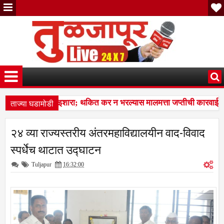
ताज्या घडामोडी
पालिकेचा अंतिम इशारा; थकित कर न भरल्यास मालमत्ता जप्तीची कारवाई ; श
तीचा, अण्णाभाऊंच्या समतेच्या विचारांचा विद्यार्थ्यांना प्रेरणादायी वारसा
7:37 P
२४ व्या राज्यस्तरीय अंतरमहाविद्यालयीन वाद-विवाद
पालिकेचा अंतिम इशारा; थकित कर न भरल्यास मालमत्ता जप्तीची कारवाई ; श
स्पर्धेच थाटात उद्घाटन
Tuljapur
16:32:00