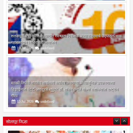
शतकपूर्ती वर्षानिमित्त कल्याणात स्वच्छता निरीक्षक अभ्यासक्रमाचे उद्घाटन; भव्य
महारक्तदान शिबिराचेही आयोजन
19
Jul
2026
undefined
ब्राह्मी लिपीचे भारतीय भाषांमध्ये रूपांतर करणाऱ्या अत्याधुनिक उपकरणाच्या
डिझाईनला पेटंट; अणदूरचे सुपुत्र डॉ. सचिन कंदले यांच्या संशोधनाला राष्ट्रीय
गौरव
15
Jul
2026
undefined
सोलापूर जिल्हा