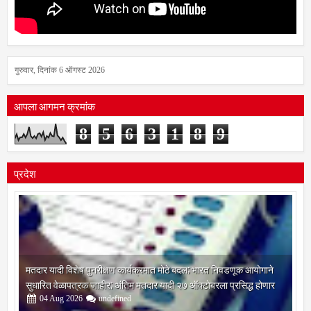
गुरुवार, दिनांक 6 ऑगस्ट 2026
आपला आगमन क्रमांक
8
5
6
3
1
8
9
प्रदेश
मतदार यादी विशेष पुनरीक्षण कार्यक्रमात मोठे बदल; भारत निवडणूक आयोगाने
सुधारित वेळापत्रक जाहीर; अंतिम मतदार यादी २७ ऑक्टोबरला प्रसिद्ध होणार
04
Aug
2026
undefined