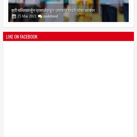
श्री मल्लिकार्जुन प्रशालेकडून उमाकांत गाढवे यांचा सत्कार
25
Mar
2021
undefined
LIKE ON FACEBOOK
भारतीय जनता पक्ष चिटणीसपदी उमाकांत गाढवे यांची निवड
19
Mar
2021
undefined