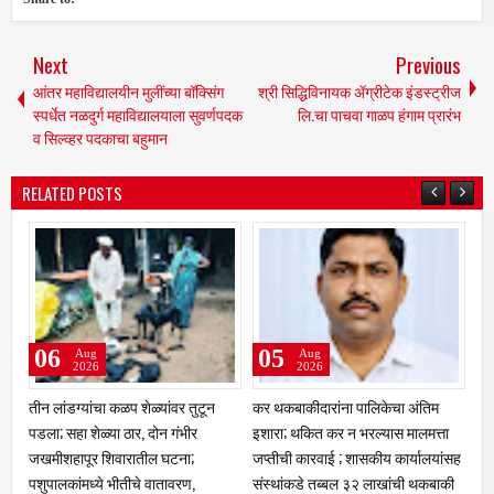
Next
Previous
आंतर महाविद्यालयीन मुलींच्या बॉक्सिंग
श्री सिद्धिविनायक ॲग्रीटेक इंडस्ट्रीज
स्पर्धेत नळदुर्ग महाविद्यालयाला सुवर्णपदक
लि.चा पाचवा गाळप हंगाम प्रारंभ
व सिल्व्हर पदकाचा बहुमान
RELATED POSTS
03
02
Aug
Aug
2026
2026
ा अंतिम
क्रीडा क्षेत्रात नळदुर्गची मान उंचावली;
चांगली ट्रॅव्हल्स बस देतो' म्हणत १७
 मालमत्ता
विद्यापीठाकडून नऊ गुणवंत खेळाडू,
लाखांचा गंडा; तुळजापूर तालुक्यातील
ार्यालयांसह
प्रशिक्षक व व्यवस्थापकांचा होणार गौरव
दाम्पत्याची आर्थिक फसवणूक; परळीच्
ंची थकबाकी
आरोपीविरुद्ध नळदुर्ग पोलिसांत गुन्हा