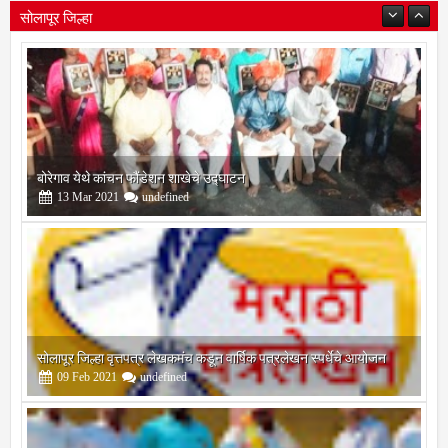
बोरेगाव येथे कांचन फौंडेशन शाखेचे उद्घाटन
13
Mar
2021
undefined
सोलापूर जिल्हा वृत्तपत्र लेखकमंच कडून वार्षिक पत्रलेखन स्पर्धेचे आयोजन
09
Feb
2021
undefined