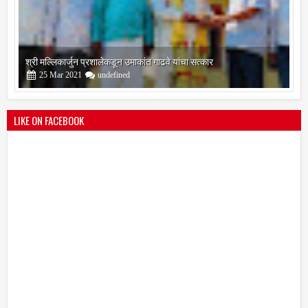
श्री मल्लिकार्जुन प्रशालेकडून उमाकांत गाढवे यांचा सत्कार
25
Mar
2021
undefined
LIKE ON FACEBOOK
भारतीय जनता पक्ष चिटणीसपदी उमाकांत गाढवे यांची निवड
19
Mar
2021
undefined