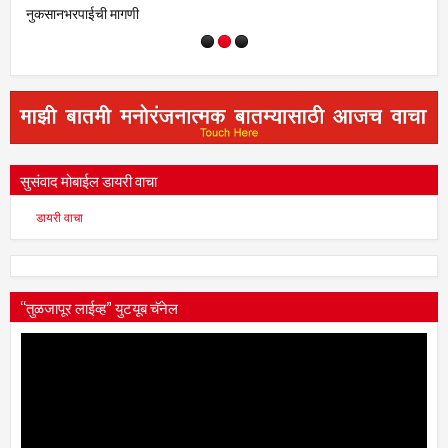
सुसंवाद मोबाईल डायरी वाचा
डायरी वाचा
“तुळजापूर लाईव्ह” युटयूब चॅनेल