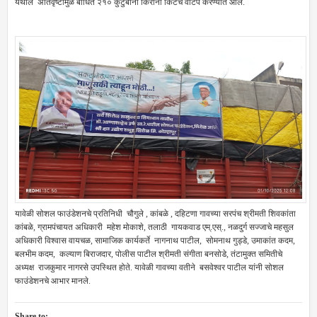
येथील अतिवृष्टीमुळे बाधित २१० कुटुंबाना किराना किटचे वाटप करण्यात आले.
यावेळी सोशल फाउंडेशनचे प्रतिनिधी चौगुले , कांबळे , दहिटणा गावच्या सरपंच श्रीमती शिवकांता
कांबळे, ग्रामपंचायत अधिकारी महेश मोकाशे, तलाठी गायकवाड एम्.एस्., नळदुर्ग सज्जाचे महसुल
अधिकारी विश्वास वायचळ, सामाजिक कार्यकर्ते नागनाथ पाटील, सोमनाथ गुड्डे, उमाकांत कदम,
बलभीम कदम, कल्याण बिराजदार, पोलीस पाटील श्रीमती संगीता बनसोडे, तंटामुक्त समितीचे
अध्यक्ष राजकुमार नागरसे उपस्थित होते. यावेळी गावच्या वतीने बसवेश्वर पाटील यांनी सोशल
फाउंडेशनचे आभार मानले.
Share to: