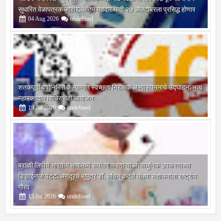
04
Aug
2026
undefined
शतकपूर्ती वर्षानिमित्त कल्याणात स्वच्छता निरीक्षक अभ्यासक्रमाचे उद्घाटन; भव्य
महारक्तदान शिबिराचेही आयोजन
19
Jul
2026
undefined
ब्राह्मी लिपीचे भारतीय भाषांमध्ये रूपांतर करणाऱ्या अत्याधुनिक उपकरणाच्या
डिझाईनला पेटंट; अणदूरचे सुपुत्र डॉ. सचिन कंदले यांच्या संशोधनाला राष्ट्रीय
गौरव
15
Jul
2026
undefined
सोलापूर जिल्हा