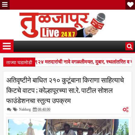
ताज्या घडामोडी
्ग शहरातील ३,९२४ मतदारांची नावे वगळलीमयत, दुबार, स्थलांतरित व न सा
ीक्षण कार्यक्रमात मोठे बदल; भारत निवडणूक आयोगाने सुधारित वेळापत्रक जा
अतिवृष्टीने बाधित २१० कुटूंबाना किराणा साहित्याचे
्ग शहरातील ३,९२४ मतदारांची नावे वगळलीमयत, दुबार, स्थलांतरित व न सा
किटचे वाटप ; कोल्हापूरच्या सा.रे. पाटील सोशल
फाउंडेशनचा स्तुत्य उपक्रम
Naldurg
08:40:00