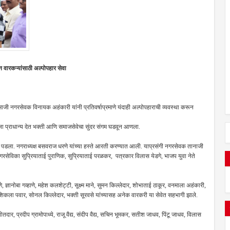
 वारकऱ्यांसाठी अल्पोपहार सेवा
 माजी नगरसेवक विनायक अहंकारी यांनी प्रतिवर्षाप्रमाणे यंदाही अल्पोपहाराची व्यवस्था करून
ेला प्राधान्य देत भक्ती आणि समाजसेवेचा सुंदर संगम घडवून आणला.
र पडला. नगराध्यक्ष बसवराज धरणे यांच्या हस्ते आरती करण्यात आली. याप्रसंगी नगरसेवक तानाजी
सेविका सुप्रियाताई पुराणिक, सुप्रियाताई परळकर, पत्रकार विलास येडगे, भाजप युवा नेते
णे, ज्ञानोबा गव्हाणे, महेश कलशेट्टी, सूक्ष्म माने, सुमन किल्लेदार, शोभाताई ठाकूर, वनमाला अहंकारी,
शिकला पवार, सोनल किल्लेदार, भक्ती सूरवसे यांच्यासह अनेक वारकरी या सेवेत सहभागी झाले.
ार, प्रदीप ग्रामोपाध्ये, राजू वैद्य, संदीप वैद्य, सचिन भूमकर, सतीश जाधव, पिंटू जाधव, विलास