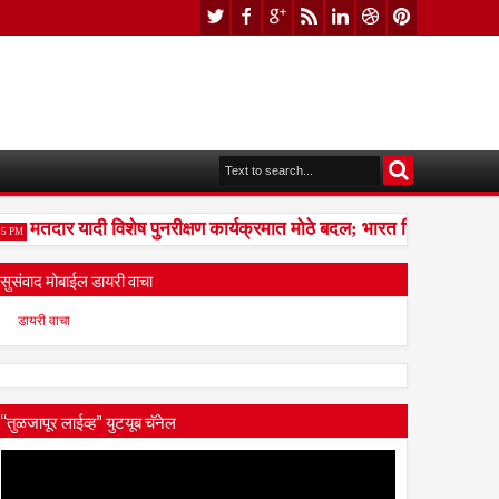
मतदार यादी विशेष पुनरीक्षण कार्यक्रमात मोठे बदल; भारत निवडणूक आयोगान
M
सुसंवाद मोबाईल डायरी वाचा
डायरी वाचा
“तुळजापूर लाईव्ह” युटयूब चॅनेल