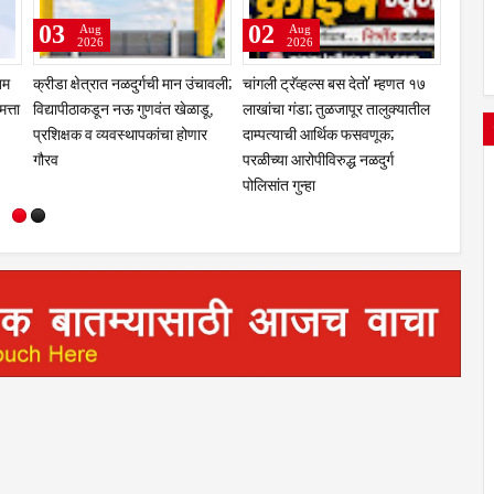
03
02
01
Aug
Aug
2026
2026
िम
क्रीडा क्षेत्रात नळदुर्गची मान उंचावली;
चांगली ट्रॅव्हल्स बस देतो' म्हणत १७
सरदारसिं
त्ता
विद्यापीठाकडून नऊ गुणवंत खेळाडू,
लाखांचा गंडा; तुळजापूर तालुक्यातील
वाढदिवस
प्रशिक्षक व व्यवस्थापकांचा होणार
दाम्पत्याची आर्थिक फसवणूक;
सत्कार; 
गौरव
परळीच्या आरोपीविरुद्ध नळदुर्ग
वर्षाव
पोलिसांत गुन्हा