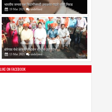
भारतीय जनता पक्ष चिटणीसपदी उमाकांत गाढवे यांची निवड
19
Mar
2021
undefined
बोरेगाव येथे कांचन फौंडेशन शाखेचे उद्घाटन
13
Mar
2021
undefined
LIKE ON FACEBOOK
सोलापूर जिल्हा वृत्तपत्र लेखकमंच कडून वार्षिक पत्रलेखन स्पर्धेचे
आयोजन
09
Feb
2021
undefined