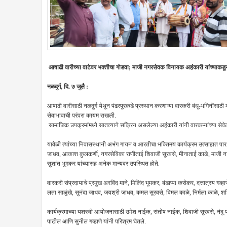
आषाढी वारीच्या वाटेवर भक्तीचा गोडवा; माजी नगरसेवक विनायक अहंकारी यांच्याकडून
नळदुर्ग, दि. ७ जुलै :
आषाढी वारीसाठी नळदुर्ग येथून पंढरपूरकडे प्रस्थान करणाऱ्या वारकरी बंधू-भगिनींसाठी
सेवाभावाची परंपरा कायम राखली.
सामाजिक उपक्रमांमध्ये सातत्याने सक्रिय असलेल्या अहंकारी यांनी वारकऱ्यांच्या सेव
यावेळी त्यांच्या निवासस्थानी अभंग गायन व आरतीचा भक्तिमय कार्यक्रम उत्साहात पा
जाधव, आकाश कुलकर्णी, नगरसेविका राणीताई शिवाजी सूरवसे, मीनाताई काळे, माजी नगर
सुशांत भूमकर यांच्यासह अनेक मान्यवर उपस्थित होते.
वारकरी संप्रदायाचे प्रमुख अरविंद माने, मिलिंद भूमकर, बंडाप्पा कसेकर, दत्तात्रय गव्हा
लता साळुंखे, सुनंदा जाधव, जयश्री जाधव, कमल सूरवसे, विमल काळे, निर्मला काळे, श
कार्यक्रमाच्या यशस्वी आयोजनासाठी उमेश नाईक, संतोष नाईक, शिवाजी सूरवसे, नंदू पोतद
पाटील आणि सुनील गव्हाणे यांनी परिश्रम घेतले.