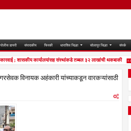
पोलीस डायरी
संपादकीय
फिरकी
धाराशिव जिल्हा
सोलापुर जिल्हा
संपर्क
वाई ; शासकीय कार्यालयांसह संस्थांकडे तब्बल ३२ लाखांची थकबाकी
8:35 P
नगरसेवक विनायक अहंकारी यांच्याकडून वारकऱ्यांसाठी