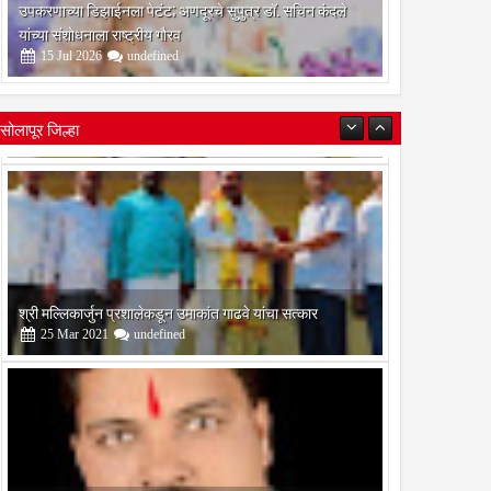
उपकरणाच्या डिझाईनला पेटंट; अणदूरचे सुपुत्र डॉ. सचिन कंदले
01
यांच्या संशोधनाला राष्ट्रीय गौरव
Aug
Aug
2026
2026
15
Jul
2026
undefined
ग ठाकूर यांच्या
महायुतीने दिलेला शब्द पाळावा; स्वीकृत
ानिमित्त मान्यवरांकडून जंगी
नगरसेवकपदी ज्ञानेश्वर घोडके यांनाच
सोलापूर जिल्हा
कार्यकर्त्यांकडून शुभेच्छांचा
संधी द्या, शिवसेना शिंदे गटाच्या
कार्यकर्त्यांची ठाम भूमिका; निवडणूकपूर्व
आश्वासनाची आठवण
श्री मल्लिकार्जुन प्रशालेकडून उमाकांत गाढवे यांचा सत्कार
25
Mar
2021
undefined