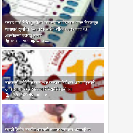
मतदार यादी विशेष पुनरीक्षण कार्यक्रमात मोठे बदल; भारत निवडणूक
आयोगाने सुधारित वेळापत्रक जाहीर; अंतिम मतदार यादी २७
ऑक्टोबरला प्रसिद्ध होणार
04
Aug
2026
undefined
शतकपूर्ती वर्षानिमित्त कल्याणात स्वच्छता निरीक्षक अभ्यासक्रमाचे
उद्घाटन; भव्य महारक्तदान शिबिराचेही आयोजन
19
Jul
2026
undefined
ब्राह्मी लिपीचे भारतीय भाषांमध्ये रूपांतर करणाऱ्या अत्याधुनिक