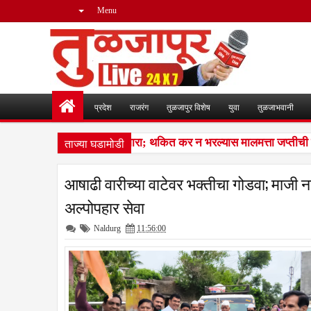
Menu
प्रदेश
राजरंग
तुळजापुर विशेष
युवा
तुळजाभवानी
ताज्या घडामोडी
दारांना पालिकेचा अंतिम इशारा; थकित कर न भरल्यास मालमत्ता जप्तीची कार
आषाढी वारीच्या वाटेवर भक्तीचा गोडवा; माजी 
अल्पोपहार सेवा
Naldurg
11:56:00