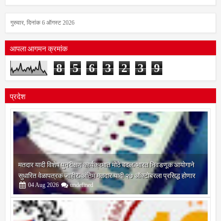
गुरुवार, दिनांक 6 ऑगस्ट 2026
आपला आगमन क्रमांक
8
5
6
3
2
3
9
प्रदेश
मतदार यादी विशेष पुनरीक्षण कार्यक्रमात मोठे बदल; भारत निवडणूक आयोगाने
सुधारित वेळापत्रक जाहीर; अंतिम मतदार यादी २७ ऑक्टोबरला प्रसिद्ध होणार
04
Aug
2026
undefined