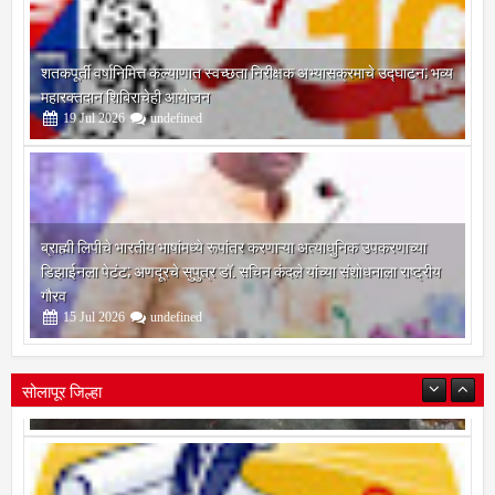
शतकपूर्ती वर्षानिमित्त कल्याणात स्वच्छता निरीक्षक अभ्यासक्रमाचे उद्घाटन; भव्य
महारक्तदान शिबिराचेही आयोजन
19
Jul
2026
undefined
ब्राह्मी लिपीचे भारतीय भाषांमध्ये रूपांतर करणाऱ्या अत्याधुनिक उपकरणाच्या
डिझाईनला पेटंट; अणदूरचे सुपुत्र डॉ. सचिन कंदले यांच्या संशोधनाला राष्ट्रीय
गौरव
15
Jul
2026
undefined
सोलापूर जिल्हा