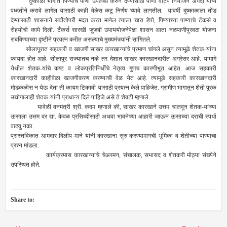
दुष्काळी भागात पिण्याचे पाणी उपलब्ध करुन देण्यासाठी पाणी वाटप नियोजन अगदी योग्य
पध्दतीने करावे लागेल यासाठी काही वेळेस कटु निर्णय घ्यावे लागतील. यावर्षी दुष्काळाला तोंड
देण्यासाठी शासनाने सर्वोतोपरी मदत करत मागेल त्याला चारा डेपो, पिण्याच्या पाण्याचे टँकर्स व
रोहयोची कामे दिली. टँकर्स सारखी जुजबी उपाययोजनेपेक्षा शासन आता नळपाणीपुरवठा योजना
राबविण्याच्या दृष्टीने प्रयत्न करीत असल्याचे मुख्यमंत्र्यांनी सांगितले.
सोलापूरात सहकारी व खाजगी साखर कारखान्यांचे प्रमाण चांगले असून त्यामूळे शेतक-यांना
फायदा होत आहे. सोलापूर राज्यातच नव्हे तर देशात साखर कारखानदारीत अग्रेसर आहे. यामागे
येथील शेतक-यांचे कष्ट व लोकप्रतिनिधींचे नेतृत्व गुणच कारणीभूत आहेत. आज सहकारी
कारखानदारी काहीवेळा खाजगीकरण करण्याची वेळ येत आहे. त्यामूळे सहकारी कारखानदारी
मोडकळीस न येऊ देता ती कायम टिकावी यासाठी प्रयत्न केले पाहिजेत. ग्रामीण भागातून शेती पूरक
उद्योगालाही शेतक-यांनी प्राधान्य दिले पाहिजे असे ते शेवटी म्हणाले.
यावेळी वनमंत्री श्री. कदम म्हणाले की, साखर कारखाने उत्तम चालवून शेतक-यांच्या
ऊसाला उत्तम दर द्या. केवळ प्रसिध्दीसाठी अथवा भावनेच्या आहारी जाऊन ऊसाच्या दराची स्पर्धा
वाढवु नका.
प्रास्तविकात आमदार दिलीप माने यांनी कारखाना सुरु करण्यामागची भूमिका व शेतीच्या पाण्याचा
प्रश्न मांडला.
कार्यक्रमास कारखान्याचे चेअरमन, संचालक, सभासद व शेतकरी मोठ्या संख्येने
उपस्थित होते.
Share to: