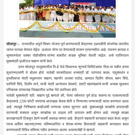
सोलापूर :-
राज्यातील अपूर्ण सिंचन योजना पूर्ण करण्यासाठी केंद्राच्या एआयबीपी योजनेचा जास्तीत
जास्त फायदा घेण्यात येईल. ऊसाला योग्य दर देण्यासाठी शासन प्रयत्नशील आहे. यावरुन कायदा व
सुव्यवस्थेला धक्का पोहोचविणा-यांच्‍या बाबतीत कडक भूमिका घेतली जाईल. असे प्रतिपादन
मुख्यमंत्री पृथ्वीराज चव्हाण यांनी केले.
उत्तर सोलापूर तालुक्यातील ति-हे येथे सिध्दनाथ शुगरर्स लिमिटेडच्या तिस-या गळीत हंगाम
शुभारंभप्रसंगी ते बोलत होते. यावेळी व्यासपीठावर वनमंत्री डॉ. पतंगराव कदम, पशुसंवर्धन व
दुग्धविकास मंत्री मधुकरराव चव्हाण, महापौर अलका राठोड, आमदार दिलीप सोपल, बबन शिंदे,
प्रणिती शिंदे, दिलीप माने, माजी मंत्री आनंदराव देवकते, एसटी महामंडळाचे माजी अध्यक्ष सुधाकर
परिचारक यांच्यासह जिल्ह्यातील अनेक नेते उपस्थित होते.
यावेळी मुख्यमंत्री श्री. चव्हाण पुढे म्हणाले की, येत्या वर्षभरात पूर्ण होऊ शकणा-या प्रकल्पासाठी
केंद्राकडे 2200 कोटी रुपयांचा आराखडा केवळ शेती व पिण्याच्या पाण्यासाठी सादर करण्यात आला
आहे. त्यामूळे निश्चितच काहीअंशी पाण्याचा प्रश्ल सुटणार आहे. दुष्काळामूळे साखरेचे उत्पादनही
घटण्याची शक्यता असून साखरेचा दर वाढला तरी उत्पादन कमी होणार आहे. त्यामूळे साखर
कारखानदारी टिकवून ठेवणे यावर्षी अवघड जाणार आहे. केंद्राने सहकारी कायद्यात बदल केला असून
त्याच धर्तीवर महाराष्ट्राच्या भविष्याकरिता व शेतक-यांच्या हितासाठी सहकारी कायद्यात बदल
करण्यासाठी विविध समित्या गठीत करण्यात आल्या असल्याचेही ते म्हणाले.