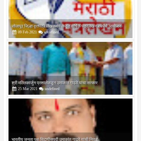
सोलापूर जिल्हा वृत्तपत्र लेखकमंच कडून वार्षिक पत्रलेखन स्पर्धेचे आयोजन
09
Feb
2021
undefined
श्री मल्लिकार्जुन प्रशालेकडून उमाकांत गाढवे यांचा सत्कार
25
Mar
2021
undefined
भारतीय जनता पक्ष चिटणीसपदी उमाकांत गाढवे यांची निवड