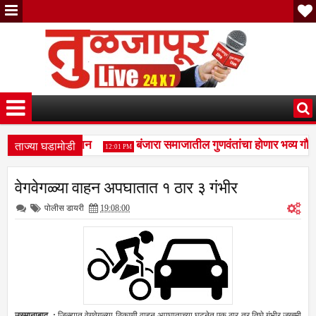
ताज्या घडामोडी
्शन; मंदिरात सन्मान
बंजारा समाजातील गुणवंतांचा होणार भव्य गौरव;
12:01 PM
ळ्या ठार, दोन गंभीर जखमीशहापूर शिवारातील घटना; पशुपालकांमध्ये भीतीचे व
वेगवेगळ्या वाहन अपघातात १ ठार ३ गंभीर
्शन; मंदिरात सन्मान
पोलीस डायरी
19:08:00
उस्‍मानाबाद -:
जिल्‍ह्यात वेगवेगळ्या ठिकाणी वाहन अपघाताच्‍या घटनेत एक ठार तर तिघे गंभीर जखमी