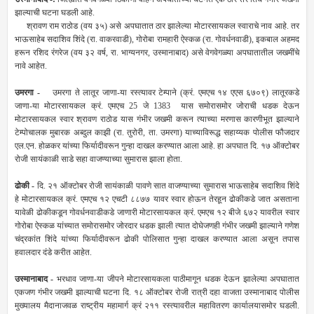
झाल्‍याची घटना घडली आहे.
श्रावण राम राठोड (वय ३५) असे अपघातात ठार झालेल्‍या मोटारसायकल स्‍वाराचे नाव आहे. तर
भाऊसाहेब सदाशिव शिंदे (रा. वाकरवाडी), गोरोबा रामहारी ऐस्‍कळ (रा. गोवर्धनवाडी), इकबाल अहमद
हरून रशिद रंगरेज (वय ३२ वर्ष, रा. भाग्‍यनगर, उस्‍मानाबाद) असे वेगवेगळ्या अपघातातील जखमींचे
नावे आहेत.
उमरगा -
उमरगा ते लातूर जाणा-या रस्‍त्‍यावर टेम्‍पाने (क्रं. एमएच १४ एएस ६७०९) लातूरकडे
जाणा-या मोटारसायकल क्रं. एमएच 25 जे 1383 यास समोरासमोर जोराची धडक देऊन
मोटारसायकल स्‍वार श्रावण राठोड यास गंभीर जखमी करून त्‍याच्‍या मरणास कारणीभूत झाल्‍याने
टेम्‍पोचालक मुबारक अब्‍दुल काझी
(रा. तुरोरी, ता. उमरगा) याच्‍याविरूद्ध सहाय्यक पोलीस फौजदार
एल.एन. होळकर यांच्‍या फिर्यादीवरून गुन्‍हा दाखल करण्‍यात आला आहे. हा अपघात दि. १७ ऑक्‍टोबर
रोजी सायंकाळी साडे सहा वाजण्‍याच्‍या सुमारास झाला होता.
ढोकी -
दि. २१ ऑक्‍टोबर रोजी सायंकाळी पावणे सात वाजण्‍याच्‍या सुमारास भाऊसाहेब सदाशिव शिंदे
हे मोटारसायकल क्रं. एमएच १२ एचटी ८८७७ यावर स्‍वार होऊन तेरहून ढोकीकडे जात असताना
यावेळी ढोकीकडून गोवर्धनवाडीकडे जाणारी मोटारसायकल क्रं. एमएच १२ बीजे ६७२ यावरील स्‍वार
गोरोबा ऐस्‍कळ यांच्‍यात समोरासमोर जोरदार धडक झाली त्‍यात दोघेजणही गंभीर जखमी झाल्‍याने गणेश
चंद्रकांत शिंदे यांच्‍या‍ फिर्यादीवरून ढोकी पोलिसात गुन्‍हा दाखल करण्‍यात आला असून तपास
हवालदार दंडे करीत आहेत.
उस्‍मानाबाद -
भरधाव जाणा-या जीपने मोटारसायकला पाठीमागून धडक देऊन झालेल्‍या अपघातात
एकजण गंभीर जखमी झाल्‍याची घटना दि. १८ ऑक्‍टोबर रोजी रात्री दहा वाजता उस्‍मानाबाद पोलीस
मुख्‍यालय मैदानाजवळ राष्‍ट्रीय महामार्ग क्रं २११ रस्‍त्‍यावरील महावितरण कार्यालयासमोर घडली.