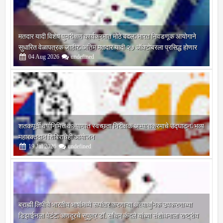
मतदार यादी विशेष पुनरीक्षण कार्यक्रमात मोठे बदल; भारत निवडणूक आयोगाने
सुधारित वेळापत्रक जाहीर; अंतिम मतदार यादी २७ ऑक्टोबरला प्रसिद्ध होणार
04
Aug
2026
undefined
शतकपूर्ती वर्षानिमित्त कल्याणात स्वच्छता निरीक्षक अभ्यासक्रमाचे उद्घाटन; भव्य
महारक्तदान शिबिराचेही आयोजन
19
Jul
2026
undefined
ब्राह्मी लिपीचे भारतीय भाषांमध्ये रूपांतर करणाऱ्या अत्याधुनिक उपकरणाच्या
डिझाईनला पेटंट; अणदूरचे सुपुत्र डॉ. सचिन कंदले यांच्या संशोधनाला राष्ट्रीय