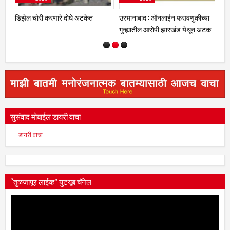
डिझेल चोरी करणारे दोघे अटकेत
उस्मानाबाद : ऑनलाईन फसवणुकीच्या
बा
गुन्ह्यातील आरोपी झारखंड येथून अटक
वर्
सुसंवाद मोबाईल डायरी वाचा
डायरी वाचा
“तुळजापूर लाईव्ह” युटयूब चॅनेल