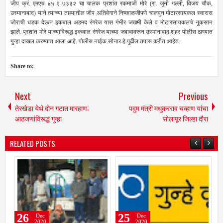
जीप क्रं. एमएच ४५ ए ७३३२ चा चालक प्रशांत रकमाजी मोरे (रा. जुनी गल्‍ली, विजय चौक,
उस्‍मानाबाद) याने त्‍याच्‍या ताब्‍यातील जीप अतिवेगाने निष्‍काळजीपणे चालवुन मोटारसायकल स्वारास
जोराची धडक देऊन इकबाल अहमद रंगरेज यास गंभीर जखमी केले व मोटारसायकलचे नुकसान
झाले. प्रशांत मोरे याच्‍याविरूद्ध इकबाल रंगरेज याच्‍या जबाबावरून उस्‍मानाबाद शहर पोलीस ठाण्‍यात
गुन्‍हा दाखल करण्‍यात आला आहे. पोलीस नाईक सोनार हे पुढील तपास करीत आहेत.
Share to:
Next
Previous
तेरखेडा येथे दोन गटात मारहाण;
पदुम मंत्री मधुकरराव चव्हाण यांचा
आठजणांविरूद्ध गुन्‍हा
सोलापूर जिल्‍हा दौरा
RELATED POSTS
26
25
Dec
Dec
2020
2020