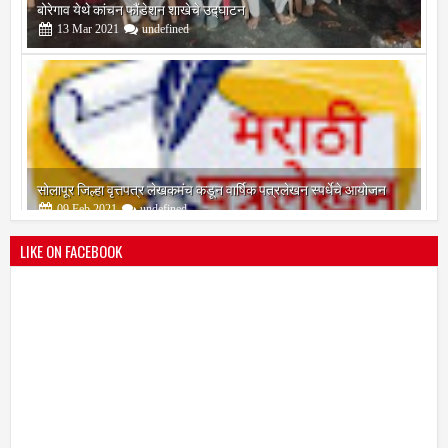
13
Mar
2021
undefined
सोलापूर जिल्हा वृत्तपत्र लेखकमंच कडून वार्षिक पत्रलेखन स्पर्धेचे आयोजन
09
Feb
2021
undefined
LIKE ON FACEBOOK
श्री मल्लिकार्जुन प्रशालेकडून उमाकांत गाढवे यांचा सत्कार
25
Mar
2021
undefined