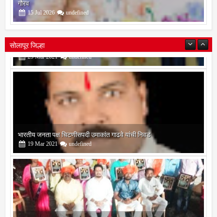
गौरव
15
Jul
2026
undefined
सोलापूर जिल्हा
भारतीय जनता पक्ष चिटणीसपदी उमाकांत गाढवे यांची निवड
19
Mar
2021
undefined
बोरेगाव येथे कांचन फौंडेशन शाखेचे उद्घाटन