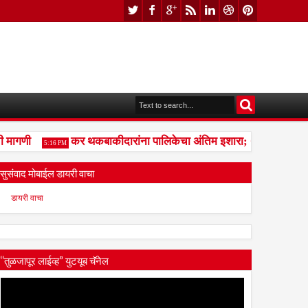
ागणी
कर थकबाकीदारांना पालिकेचा अंतिम इशारा; थकित कर न भरल्या
5:16 PM
सुसंवाद मोबाईल डायरी वाचा
डायरी वाचा
“तुळजापूर लाईव्ह” युटयूब चॅनेल