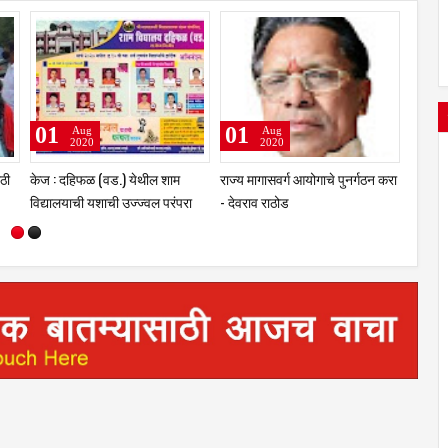
13
02
Aug
Aug
2020
2020
 भरती प्रक्रिया
सरकारने वारकऱ्यांच्या मागण्या पूर्ण न
उस्मानाबादेत कोरोनाला रोखण्यासाठ
णार – गृहमंत्री
केल्याने येत्या ३१ ऑगस्टला “चलो
समाजातील दानशूर व्यक्ती करणार
पंढरपूर”
खर्च