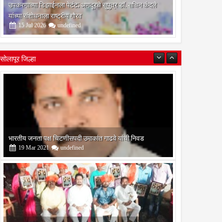
उपकरणाच्या डिझाईनला पेटंट; अणदूरचे सुपुत्र डॉ. सचिन कंदले
यांच्या संशोधनाला राष्ट्रीय गौरव
15
Jul
2026
undefined
सोलापूर जिल्हा
ी
बोरेगाव येथे कांचन फौंडेशन शाखेचे उद्घाटन
13
Mar
2021
undefined
सोलापूर जिल्हा वृत्तपत्र लेखकमंच कडून वार्षिक पत्रलेखन स्पर्धेचे