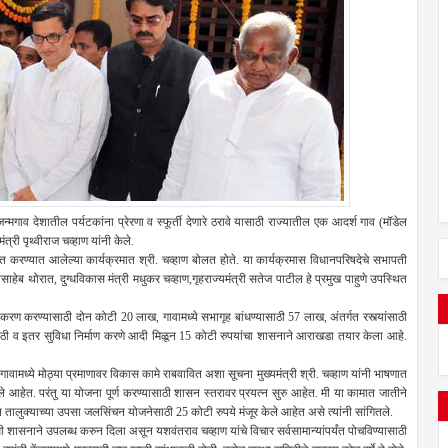
े जन्मगाव देशातील पर्यटकांना प्रेरणा व स्फूर्ती देणारे ठरावे यासाठी राज्यातील एक आदर्श गाव (मॉडेल
्री पृथ्वीराज चव्हाण यांनी केले.
ित करण्यात आलेल्या कार्यक्रमात श्री. चव्हाण बोलत होते. या कार्यक्रमास विधानपरिषदेचे सभापती
ाहेब थोरात, दुग्धविकास मंत्री मधुकर चव्हाण,गृहराज्यमंत्री सतेज पाटील हे प्रमुख पाहुणे उपस्थित
ीकरण करण्यासाठी दोन कोटी 20 लाख, गावामध्ये सभागृह बांधण्यासाठी 57 लाख, अंतर्गत रस्त्यांसाठी
ठी व इतर सुविधा निर्माण करणे आदी मिळून 15 कोटी रुपयांचा शासनाने आराखडा तयार केला आहे.
वामध्ये मोठ्या प्रमाणावर विकास कामे राबवावित अशा सूचना मुख्यमंत्री श्री. चव्हाण यांनी भाषणात
ळाले आहेत. परंतु या योजना पूर्ण करण्यासाठी शासन स्तरावर प्रयत्न सुरु आहेत. मी या कामात जातीने
 तालुक्याच्या उपसा जलसिंचन योजनेसाठी 25 कोटी रुपये मंजूर केले आहेत असे त्यांनी सांगितले.
शासनाने उपलब्ध करुन दिला असून यशवंतराव चव्हाण यांचे विचार सर्वसामान्यांपर्यंत पोचविण्यासाठी