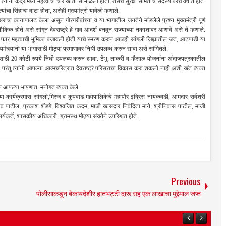
ांनी केंद्रामध्ये महत्वाची चार खाती सांभाळली होती. तसेच सुरक्षा समितीचे सदस्य बरेच वर्षे ते होते.
 सिंहाचा वाटा होता, असेही मुख्यमंत्री यावेळी म्हणाले.
 कायापालट केला असून गोरगरीबांच्या व या भागातील जनतेने मांडलेले प्रश्न मुख्यमंत्री पूर्ण
किक होते असे सांगून देवराष्ट्रे हे गाव आदर्श बनवून राज्याच्या नकाशावर आणावे असे ते म्हणाले.
ांनी फार महत्वाची भूमिका बजावली होती याचे स्मरण करुन आजही सांगली जिह्यातील जत, आटपाडी या
ख्यमंत्र्यांनी या भागासाठी मोठ्या प्रमाणावर निधी उपलब्ध करुन द्यावा असे सांगितले.
ाठी 20 कोटी रुपये निधी उपलब्ध करुन द्यावा. टेंभू, ताकरी व म्हैसाळ योजनांना अंदाजपत्रकातील
ता. परंतु त्यांनी आपल्या आत्मचरित्रात देवराष्ट्रे परिसराचा विकास करु शकलो नाही अशी खंत व्यक्त
ल आपल्या भाषणात मनोगत व्यक्त केले.
कार्यक्रमास सांगली,मिरज व कुपवाड महापालिकेचे महापौर इद्रिस नायकवडी, आमदार सर्वश्री
पाटील, प्रकाश शेंडगे, विश्वजित कदम, माजी खासदार निवेदिता माने, श्रीनिवास पाटील, माजी
्यकर्ते, शासकीय अधिकारी, ग्रामस्थ मोठ्या संख्येने उपस्थित होते.
Previous
पोलीसाकडून बेकायदेशीर हातभट्टी दारू सह एक लाखाचा मुद्देमाल जप्‍त