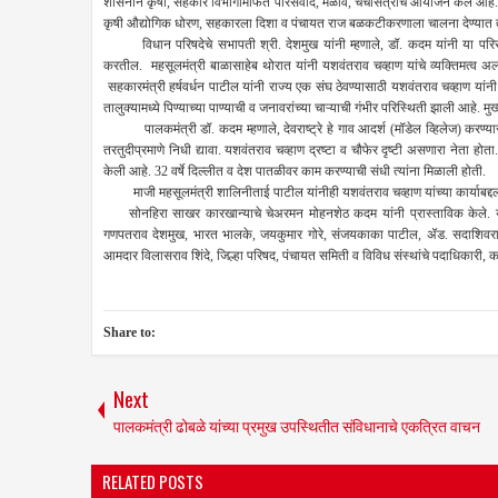
शासनाने कृषी, सहकार विभागामार्फत परिसंवाद, मेळावे, चर्चासत्रांचे आयोजन केले आहे. त्य
कृषी औद्योगिक धोरण, सहकारला दिशा व पंचायत राज बळकटीकरणाला चालना देण्यात त्यांचा
विधान परिषदेचे सभापती श्री. देशमुख यांनी म्हणाले, डॉ. कदम यांनी या परिसराचा
करतील. महसूलमंत्री बाळासाहेब थोरात यांनी यशवंतराव चव्हाण यांचे व्यक्तिमत्व अलौ
सहकारमंत्री हर्षवर्धन पाटील यांनी राज्य एक संघ ठेवण्यासाठी यशवंतराव चव्हाण य
तालुक्यामध्ये पिण्याच्या पाण्याची व जनावरांच्या चाऱ्याची गंभीर परिस्थिती झाली आहे. मु
पालकमंत्री डॉ. कदम म्हणाले, देवराष्ट्रे हे गाव आदर्श (मॉडेल व्हिलेज) करण्यास
तरतुदीप्रमाणे निधी द्यावा. यशवंतराव चव्हाण द्रष्टा व चौफेर दृष्टी असणारा नेता हो
केली आहे. 32 वर्षे दिल्लीत व देश पातळीवर काम करण्याची संधी त्यांना मिळाली होती.
माजी महसूलमंत्री शालिनीताई पाटील यांनीही यशवंतराव चव्हाण यांच्या कार्याबद्द
सोनहिरा साखर कारखान्याचे चेअरमन मोहनशेठ कदम यांनी प्रास्ताविक केले. या 
गणपतराव देशमुख, भारत भालके, जयकुमार गोरे, संजयकाका पाटील, ॲड. सदाशिवराव 
आमदार विलासराव शिंदे, जिल्हा परिषद, पंचायत समिती व विविध संस्थांचे पदाधिकारी, कार
Share to:
Next
पालकमंत्री ढोबळे यांच्या प्रमुख उपस्थितीत संविधानाचे एकत्रित वाचन
RELATED POSTS