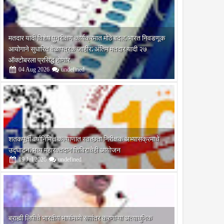
मतदार यादी विशेष पुनरीक्षण कार्यक्रमात मोठे बदल; भारत निवडणूक
आयोगाने सुधारित वेळापत्रक जाहीर; अंतिम मतदार यादी २७
ऑक्टोबरला प्रसिद्ध होणार
04
Aug
2026
undefined
शतकपूर्ती वर्षानिमित्त कल्याणात स्वच्छता निरीक्षक अभ्यासक्रमाचे
उद्घाटन; भव्य महारक्तदान शिबिराचेही आयोजन
19
Jul
2026
undefined
ब्राह्मी लिपीचे भारतीय भाषांमध्ये रूपांतर करणाऱ्या अत्याधुनिक