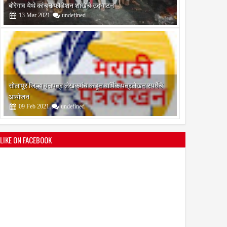
आयोजन
09
Feb
2021
undefined
श्री मल्लिकार्जुन प्रशालेकडून उमाकांत गाढवे यांचा सत्कार
25
Mar
2021
undefined
LIKE ON FACEBOOK
भारतीय जनता पक्ष चिटणीसपदी उमाकांत गाढवे यांची निवड
19
Mar
2021
undefined