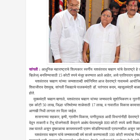
सांगली :
आधुनिक महाराष्ट्राचे शिल्पकार स्वर्गीय यशवंतराव चव्हाण यांचे देवराष्ट्रे ह
व्हिलेज) बनविण्यासाठी 15 कोटी रुपये मंजूर करण्यात आले आहेत, असे प्रतिपादन मुख्यमंत
यशवंतराव चव्हाण यांच्या जन्मशताब्दी वर्षानिमित्त आज देवराष्ट्रे गावामध्ये आयोज
शिवाजीराव देशमुख, सांगली जिल्ह्याचे पालकमंत्री डॉ. पतंगराव कदम, महसूलमंत्री बाळास
होते.
मुख्यमंत्री चव्हाण म्हणाले, यशवंतराव चव्हाण यांच्या जन्मघराचे सुशोभिकरण व नुतन
एक कोटी 50 लाख, जिल्हा परिषदेच्या शाळेसाठी 17 लाख, व गावातील विकास कामासा
आणखी निधी लागला तर दिला जाईल.
शासनाच्या सहकार, कृषी, ग्रामीण विकास, पाणीपुरवठा आदी विभागांनीही देवराष्ट्रे गा
देवून ताकारी व टेंभू योजनेसाठी केंद्राने आक्षेप घेतल्यामुळे 800 कोटी रुपये कमी मि
लक्ष घातले असून दुष्काळाचा कायमस्वरुपी प्रश्न सोडविण्यासाठी प्रयत्नशील असून जत
यशवंतराव चव्हाण यांचे जन्मशताब्दी वर्ष साजरे करण्यासाठी 100 कोटी रुपयांचा निधी 