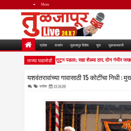
Menu
प्रदेश
राजरंग
तुळजापुर विशेष
युवा
तुळजाभवानी
ताज्या घडामोडी
ीन लांडग्यांचा कळप शेळ्यांवर तुटून पडला; सहा शेळ्या ठार, दोन गंभीर जखम
यशवंतरावांच्या गावासाठी 15 कोटींचा निधी : मुख्
प्रदेश
19:56:00