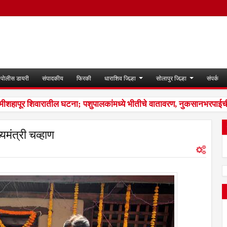
पोलीस डायरी
संपादकीय
फिरकी
धाराशिव जिल्हा
सोलापुर जिल्हा
संपर्क
ीशहापूर शिवारातील घटना; पशुपालकांमध्ये भीतीचे वातावरण, नुकसानभरपाईची म
‍यमंत्री चव्हाण