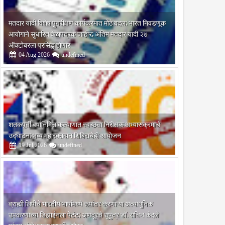
मतदार यादी विशेष पुनरीक्षण कार्यक्रमात मोठे बदल; भारत निवडणूक
आयोगाने सुधारित वेळापत्रक जाहीर; अंतिम मतदार यादी २७
ऑक्टोबरला प्रसिद्ध होणार
04
Aug
2026
undefined
शतकपूर्ती वर्षानिमित्त कल्याणात स्वच्छता निरीक्षक अभ्यासक्रमाचे
उद्घाटन; भव्य महारक्तदान शिबिराचेही आयोजन
19
Jul
2026
undefined
ब्राह्मी लिपीचे भारतीय भाषांमध्ये रूपांतर करणाऱ्या अत्याधुनिक
उपकरणाच्या डिझाईनला पेटंट; अणदूरचे सुपुत्र डॉ. सचिन कंदले