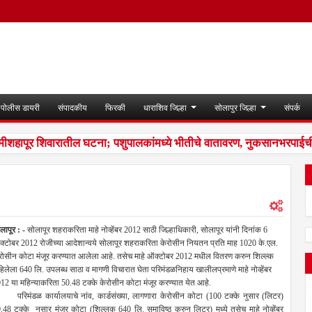
पोलीस डायरी
संपादकीय
फिरकी
धाराशिव जिल्हा
सोलापुर जिल्हा
संपर्क
ीशहापूर शिवारातील घटना; पशुपालकांमध्ये भीतीचे वातावरण, नुकसानभरपाईची म
लापूर : -
सोलापूर शहराकरिता माहे नोव्हेंबर 2012 साठी जिल्हाधिकारी, सोलापूर यांनी दिनांक 6
्टोबर 2012 रोजीच्या आदेशान्वये सोलापूर शहराकरिता केरोसीन नियतन प्रति माह 1020 के.एल.
रोसीन कोटा मंजूर करण्यात आलेला आहे. तसेच माहे ऑक्टोबर 2012 मधील वितरण करुन शिल्ल्क
हिलेला 640 लि. उपलब्ध साठा व मागणी विचारात घेता परिमंडळनिहाय खालीलप्रमाणे माहे नोव्हेंबर
12 या महिन्याकरिता 50.48 टक्के केरोसीन कोटा मंजूर करण्यात येत आहे.
िमंडळ कार्यालयाचे नांव, कार्डसंख्या, लागणारा केरोसीन कोटा (100 टक्के नुसार (लिटर)
.48 टक्के नुसार मंजूर कोटा (शिल्लक 640 लि. समाविष्ठ करुन लिटर) मध्ये तसेच माहे नोव्हेंबर