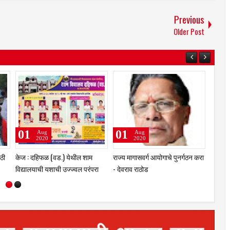
Previous
Older Post
13
02
Aug
Aug
2020
2020
ी प्रक्रिया
सरकारने वारकऱ्यांच्या मागण्या पूर्ण न
उस्मानाबादेत कोरोनाला रोखण्यासाठी
 गृहमंत्री
केल्याने येत्या ३१ ऑगस्टला “चलो
समाजातील दानशूर व्यक्ती करणार
पंढरपूर”
खर्च