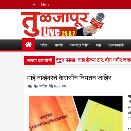
Menu
प्रदेश
राजरंग
तुळजापुर विशेष
युवा
तुळजाभवानी
ताज्या घडामोडी
ीन लांडग्यांचा कळप शेळ्यांवर तुटून पडला; सहा शेळ्या ठार, दोन गंभीर जखम
माहे नोव्हेंबरचे केरोसीन नियतन जाहिर
प्रदेश
16:53:00
सो
ऑक
के
रा
20
पर
50