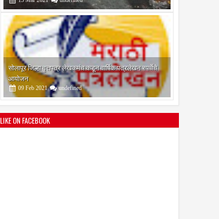
श्री मल्लिकार्जुन प्रशालेकडून उमाकांत गाढवे यांचा सत्कार
25
Mar
2021
undefined
LIKE ON FACEBOOK
भारतीय जनता पक्ष चिटणीसपदी उमाकांत गाढवे यांची निवड
19
Mar
2021
undefined