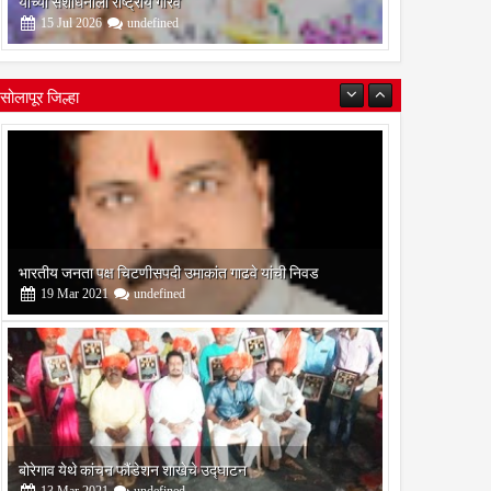
यांच्या संशोधनाला राष्ट्रीय गौरव
15
Jul
2026
undefined
सोलापूर जिल्हा
बोरेगाव येथे कांचन फौंडेशन शाखेचे उद्घाटन
13
Mar
2021
undefined
सोलापूर जिल्हा वृत्तपत्र लेखकमंच कडून वार्षिक पत्रलेखन स्पर्धेचे
आयोजन
09
Feb
2021
undefined