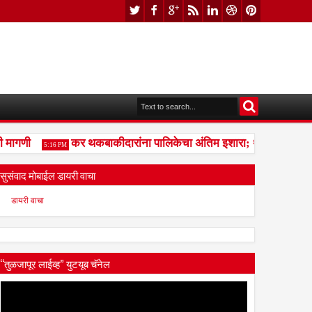
ागणी
कर थकबाकीदारांना पालिकेचा अंतिम इशारा; थकित कर न भरल्या
5:16 PM
सुसंवाद मोबाईल डायरी वाचा
डायरी वाचा
“तुळजापूर लाईव्ह” युटयूब चॅनेल