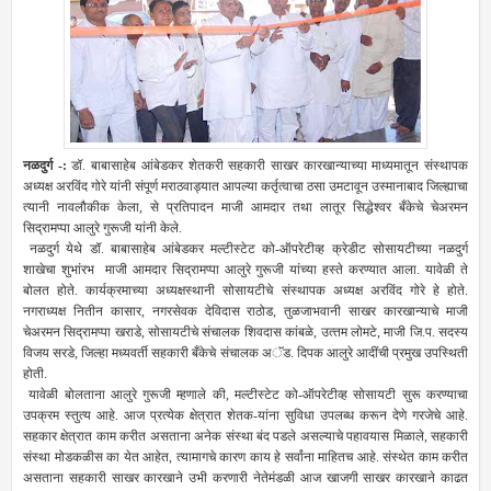
नळदुर्ग -:
डॉ. बाबासाहेब आंबेडकर शेतकरी सहकारी साखर कारखान्‍याच्‍या माध्‍यमातून संस्‍थापक
अध्‍यक्ष अरविंद गोरे यांनी संपूर्ण मराठवाड्यात आपल्‍या कर्तृत्‍वाचा ठसा उमटावून उस्‍मानाबाद जिल्‍ह्याचा
त्‍यानी नावलौकीक केला, से प्रतिपादन माजी आमदार तथा लातूर सिद्धेश्‍वर बँकेचे चेअरमन
सिद्रामप्‍पा आलुरे गुरूजी यांनी केले.
नळदुर्ग येथे डॉ. बाबासाहेब आंबेडकर मल्‍टीस्‍टेट को-ऑपरेटीव्‍ह क्रेडीट सोसायटीच्‍या नळदुर्ग
शाखेचा शुभांरभ माजी आमदार सिद्रामप्‍पा आलुरे गुरूजी यांच्‍या हस्‍ते करण्‍यात आला. यावेळी ते
बोलत होते. कार्यक्रमाच्‍या अध्‍यक्षस्‍थानी सोसायटीचे संस्‍थापक अध्‍यक्ष अरविंद गोरे हे होते.
नगराध्‍यक्ष नितीन कासार, नगरसेवक देविदास राठोड, तुळजाभवानी साखर कारखान्‍याचे माजी
चेअरमन सिद्रामप्‍पा खराडे, सोसायटीचे संचालक शिवदास कांबळे, उत्‍तम लोमटे, माजी जि.प. सदस्‍य
विजय सरडे, जिल्‍हा मध्‍यवर्ती सहकारी बँकेचे संचालक अॅड. दिपक आलुरे आदींची प्रमुख उपस्थिती
होती.
यावेळी बोलताना आलुरे गुरूजी म्‍हणाले की, मल्‍टीस्‍टेट को-ऑपरेटीव्‍ह सोसायटी सुरू करण्‍याचा
उपक्रम स्‍तुत्‍य आहे. आज प्रत्‍येक क्षेत्रात शेतक-यांना सुविधा उपलब्‍ध करून देणे गरजेचे आहे.
सहकार क्षेत्रात काम करीत असताना अनेक संस्‍था बंद पडले असल्‍याचे पहावयास मिळाले, सहकारी
संस्‍था मोडकळीस का येत आहेत, त्‍यामागचे कारण काय हे सर्वांना माहितच आहे. संस्‍थेत काम करीत
असताना सहकारी साखर कारखाने उभी करणारी नेतेमंडळी आज खाजगी साखर कारखाने काढत