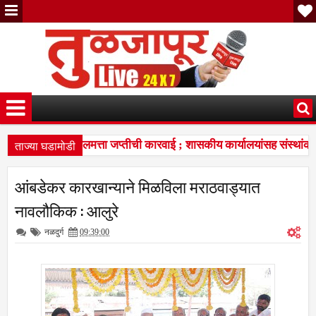
ताज्या घडामोडी
र न भरल्यास मालमत्ता जप्तीची कारवाई ; शासकीय कार्यालयांसह संस्थांकड
रांचा विद्यार्थ्यांना प्रेरणादायी वारसा
सरदारसिंग ठाकूर यांच्या वाढदिवस
7:37 PM
आंबडेकर कारखान्‍याने मिळविला मराठवाड्यात
र न भरल्यास मालमत्ता जप्तीची कारवाई ; शासकीय कार्यालयांसह संस्थांकड
नावलौकिक : आलुरे
नळदुर्ग
09:39:00