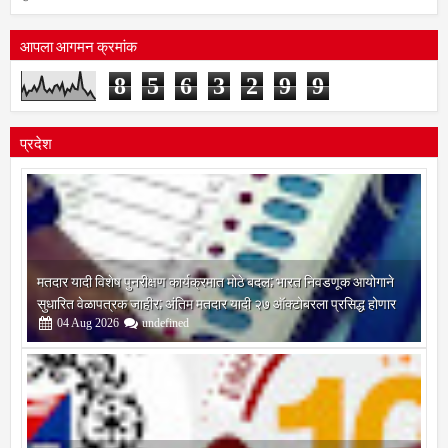
आपला आगमन क्रमांक
8
5
6
3
2
9
9
प्रदेश
मतदार यादी विशेष पुनरीक्षण कार्यक्रमात मोठे बदल; भारत निवडणूक आयोगाने
सुधारित वेळापत्रक जाहीर; अंतिम मतदार यादी २७ ऑक्टोबरला प्रसिद्ध होणार
04
Aug
2026
undefined