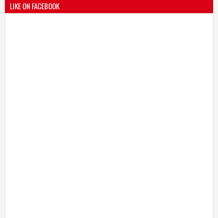
LIKE ON FACEBOOK
श्री मल्लिकार्जुन प्रशालेकडून उमाकांत गाढवे यांचा सत्कार
25
Mar
2021
undefined