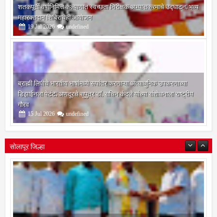
शतकपूर्ती वर्षानिमित्त कल्याणात स्वच्छता निरीक्षक अभ्यासक्रमाचे उद्घाटन; भव्य
महारक्तदान शिबिराचेही आयोजन
19
Jul
2026
undefined
ब्राह्मी लिपीचे भारतीय भाषांमध्ये रूपांतर करणाऱ्या अत्याधुनिक उपकरणाच्या
डिझाईनला पेटंट; अणदूरचे सुपुत्र डॉ. सचिन कंदले यांच्या संशोधनाला राष्ट्रीय
गौरव
15
Jul
2026
undefined
सोलापूर जिल्हा