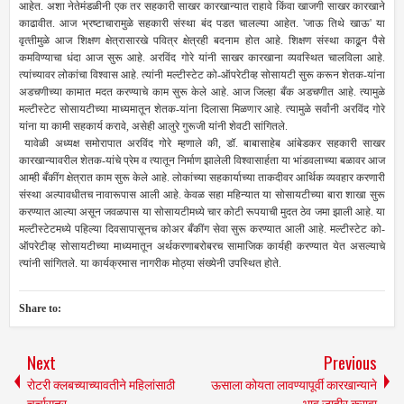
आहेत. अशा नेतेमंडळीनी एक तर सहकारी साखर कारखान्‍यात राहावे किंवा खाजगी साखर कारखाने
काढावीत. आज भ्रष्‍टाचारामुळे सहकारी संस्‍था बंद पडत चालल्‍या आहेत. 'जाऊ ति‍थे खाऊ' या
वृत्‍तीमुळे आज शिक्षण क्षेत्रासारखे पवित्र क्षेत्रही बदनाम होत आहे. शिक्षण संस्‍था काढून पैसे
कमविण्‍याचा धंदा आज सुरू आहे. अरविंद गोरे यांनी साखर कारखाना व्‍यवस्थित चालविला आहे.
त्‍यांच्‍यावर लोकांचा विश्‍वास आहे. त्‍यांनी मल्‍टीस्‍टेट को-ऑपरेटीव्‍ह सोसायटी सुरू करून शेतक-यांना
अडचणीच्‍या कामात मदत करण्‍याचे काम सुरू केले आहे. आज जिल्‍हा बँक अडचणीत आहे. त्‍यामुळे
मल्‍टीस्‍टेट सोसायटीच्‍या माध्‍यमातून शेतक-यांना दिलासा मिळणार आहे. त्‍यामुळे सर्वांनी अरविंद गोरे
यांना या कामी सहकार्य करावे, असेही आलुरे गुरूजी यांनी शेवटी सांगितले.
यावेळी अध्‍यक्ष समोरापात अरविंद गोरे म्‍हणाले की, डॉ. बाबासाहेब आंबेडकर सहकारी साखर
कारखान्‍यावरील शेतक-यांचे प्रेम व त्‍यातून निर्माण झालेली विश्‍वासार्हता या भांडवलाच्‍या बळावर आज
आम्‍ही बँकींग क्षेत्रात काम सुरू केले आहे. लोकांच्‍या सहकार्याच्‍या ताकदीवर आर्थिक व्‍यवहार करणारी
संस्‍था अल्‍पावधीतच नावारूपास आली आहे. केवळ सहा महिन्‍यात या सोसायटीच्‍या बारा शाखा सुरू
करण्‍यात आल्‍या असून जवळपास या सोसायटीमध्‍ये चार कोटी रूपयाची मुदत ठेव जमा झाली आहे. या
मल्‍टीस्‍टेटमध्‍ये पहिल्‍या दिवसापासूनच कोअर बँकींग सेवा सुरू करण्‍यात आली आहे. मल्‍टीस्‍टेट को-
ऑपरेटीव्‍ह सोसायटीच्‍या माध्‍यमातून अर्थकरणाबरोबरच सामाजिक कार्यही करण्‍यात येत असल्‍याचे
त्‍यांनी सांगितले. या कार्यक्रमास नागरीक मोठ्या संख्‍येनी उपस्थित होते.
Share to:
Next
Previous
रोटरी क्‍लबच्‍याच्‍यावतीने महिलांसाठी
ऊसाला कोयता लावण्‍यापूर्वी कारखान्‍याने
चर्चासत्र
भाव जाहीर करावा