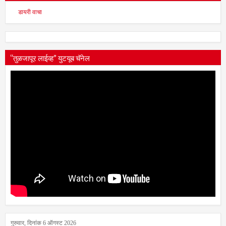
डायरी वाचा
“तुळजापूर लाईव्ह” युटयूब चॅनेल
गुरुवार, दिनांक 6 ऑगस्ट 2026