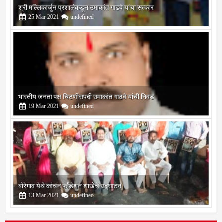
भारतीय जनता पक्ष चिटणीसपदी उमाकांत गाढवे यांची निवड
19
Mar
2021
undefined
बोरेगाव येथे कांचन फौंडेशन शाखेचे उद्घाटन
13
Mar
2021
undefined
सोलापूर जिल्हा वृत्तपत्र लेखकमंच कडून वार्षिक पत्रलेखन स्पर्धेचे आयोजन
09
Feb
2021
undefined