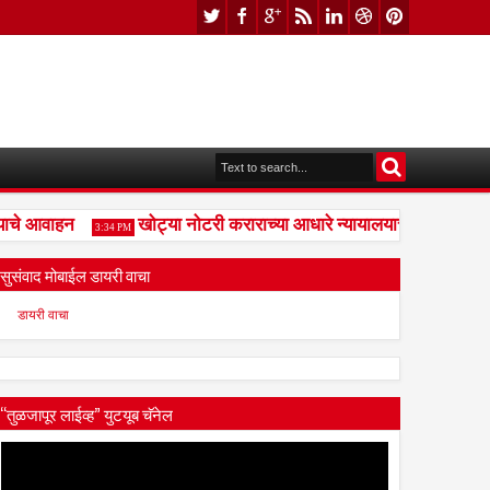
चे आवाहन
खोट्या नोटरी कराराच्या आधारे न्यायालयाची दिशाभूल केल
3:34 PM
सुसंवाद मोबाईल डायरी वाचा
डायरी वाचा
“तुळजापूर लाईव्ह” युटयूब चॅनेल