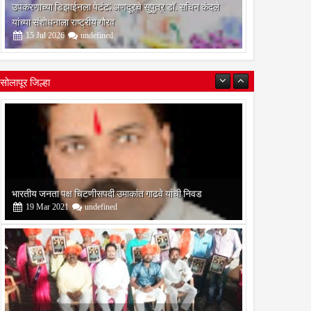
उपकरणाच्या डिझाईनला पेटंट; अणदूरचे सुपुत्र डॉ. सचिन कंदले
यांच्या संशोधनाला राष्ट्रीय गौरव
15
Jul
2026
undefined
सोलापूर जिल्हा
बोरेगाव येथे कांचन फौंडेशन शाखेचे उद्घाटन
13
Mar
2021
undefined
सोलापूर जिल्हा वृत्तपत्र लेखकमंच कडून वार्षिक पत्रलेखन स्पर्धेचे