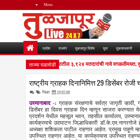
Menu
प्रदेश
राजरंग
तुळजापुर विशेष
युवा
तुळजाभवानी
ताज्या घडामोडी
सआयआर मोहीम : नळदुर्ग शहरातील ३,९२४ मतदारांची नावे वगळलीमयत, दुबार,
राष्ट्रीय ग्राहक दिनानिमित्त 29 डिसेंबर रोजी
जिल्हा
19:05:00
उस्मानाबाद -:
ग्राहक संरक्षणाचे सर्वत्र जागृती व्हावी, 
डिसेंबर हा दिवस ग्राहक दिन म्हणून साजरा करण्यात येतो. 
प्रदर्शन येथील महसूल भवन, तहसील कार्यालय, उस्माना
कार्यक्रमाचे उदघाटन जिल्हाधिकारी डॉ.के.एम.नागरगोजे 
अध्यक्षा शशिकला पाटील राहणार आहेत. प्रमुख पाहूणे म्ह
उपस्थित राहणार आहेत. या कार्यक्रमास उपस्थित राहण्