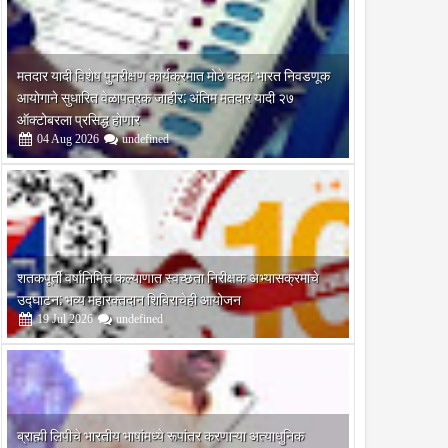
मतदार यादी विशेष पुनरीक्षण कार्यक्रमात मोठे बदल; भारत निवडणूक
आयोगाने सुधारित वेळापत्रक जाहीर; अंतिम मतदार यादी २७
ऑक्टोबरला प्रसिद्ध होणार
04
Aug
2026
undefined
शतकपूर्ती वर्षानिमित्त कल्याणात स्वच्छता निरीक्षक अभ्यासक्रमाचे
उद्घाटन; भव्य महारक्तदान शिबिराचेही आयोजन
19
Jul
2026
undefined
ब्राह्मी लिपीचे भारतीय भाषांमध्ये रूपांतर करणाऱ्या अत्याधुनिक