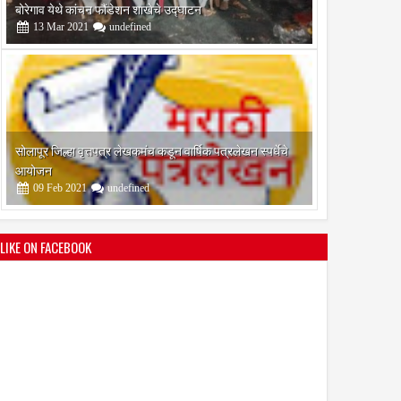
आयोजन
09
Feb
2021
undefined
श्री मल्लिकार्जुन प्रशालेकडून उमाकांत गाढवे यांचा सत्कार
25
Mar
2021
undefined
LIKE ON FACEBOOK
भारतीय जनता पक्ष चिटणीसपदी उमाकांत गाढवे यांची निवड
19
Mar
2021
undefined