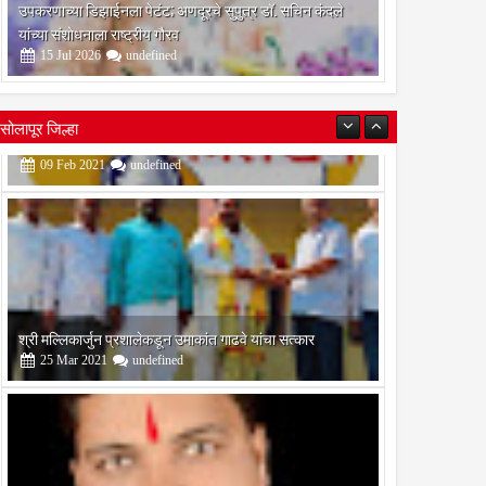
उपकरणाच्या डिझाईनला पेटंट; अणदूरचे सुपुत्र डॉ. सचिन कंदले
यांच्या संशोधनाला राष्ट्रीय गौरव
15
Jul
2026
undefined
सोलापूर जिल्हा
श्री मल्लिकार्जुन प्रशालेकडून उमाकांत गाढवे यांचा सत्कार
25
Mar
2021
undefined