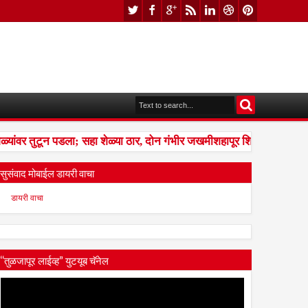
यांवर तुटून पडला; सहा शेळ्या ठार, दोन गंभीर जखमीशहापूर शिवारातील घटना;
सुसंवाद मोबाईल डायरी वाचा
डायरी वाचा
“तुळजापूर लाईव्ह” युटयूब चॅनेल