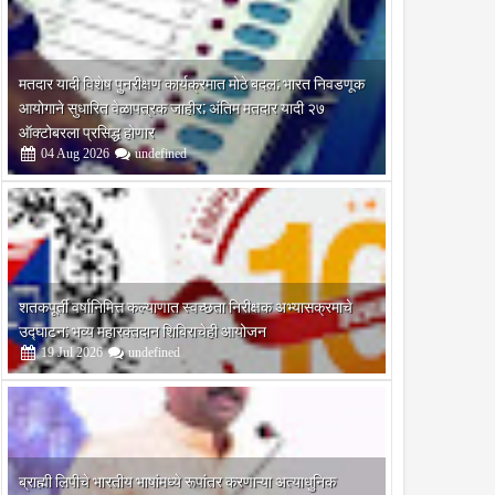
मतदार यादी विशेष पुनरीक्षण कार्यक्रमात मोठे बदल; भारत निवडणूक
आयोगाने सुधारित वेळापत्रक जाहीर; अंतिम मतदार यादी २७
ऑक्टोबरला प्रसिद्ध होणार
22
Jul
Jul
04
Aug
2026
undefined
2020
2020
थील जेष्ठ नागरिक भारत गाटे
होर्टी येथील केंद्रीय प्राथमिक शाळेत
ु:खद निधन
वृक्षारोपण
शतकपूर्ती वर्षानिमित्त कल्याणात स्वच्छता निरीक्षक अभ्यासक्रमाचे
उद्घाटन; भव्य महारक्तदान शिबिराचेही आयोजन
19
Jul
2026
undefined
ब्राह्मी लिपीचे भारतीय भाषांमध्ये रूपांतर करणाऱ्या अत्याधुनिक