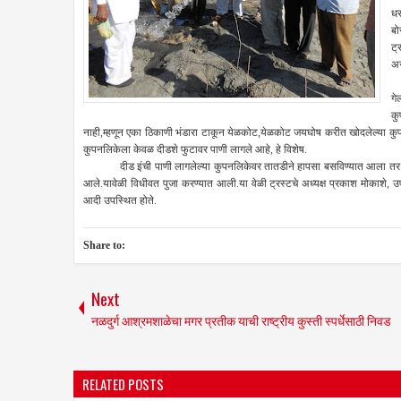
धर
बो
ट्
अस
मं
गे
कु
नाही,म्हणून एका ठिकाणी भंडारा टाकून येळकोट,येळकोट जयघोष करीत खोदलेल्या कुपन
कुपनलिकेला केवळ दीडशे फुटावर पाणी लागले आहे, हे विशेष.
दीड इंची पाणी लागलेल्या कुपनलिकेवर तातडीने हापसा बसविण्यात आला तर अडी
आले.यावेळी विधीवत पुजा करण्यात आली.या वेळी ट्रस्टचे अध्यक्ष प्रकाश मोकाशे, उ
आदी उपस्थित होते.
Share to:
Next
नळदुर्ग आश्रमशाळेचा मगर प्रतीक याची राष्‍ट्रीय कुस्‍ती स्‍पर्धेसाठी निवड
RELATED POSTS