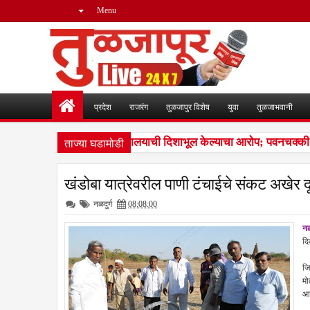
Menu
प्रदेश
राजरंग
तुळजापुर विशेष
युवा
तुळजाभवानी
ताज्या घडामोडी
ा नोटरी कराराच्या आधारे न्यायालयाची दिशाभूल केल्याचा आरोप; पवनचक्की कं
खंडोबा यात्रेवरील पाणी टंचाईचे संकट अखेर द
नळदुर्ग
08:08:00
नळ
दि
उस
जि
मो
आह
मै