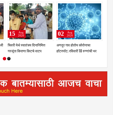
15
02
28
Aug
Aug
2020
2020
ाजी
चिवरी येथे स्वातंत्र्य दिनानिमित्त
अणदुर गाव होतोय कोरोनाचा
काटी ये
गरजूंना किराणा किटचे वाटप
हॉटस्पॉट; रविवारी 18 रुग्णांची भर
यांचे द