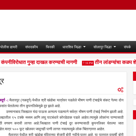
पोलीस डायरी
संपादकीय
फिरकी
धाराशिव जिल्हा
सोलापुर जिल्हा
संपर्क
पनीविरोधात गुन्हा दाखल करण्याची मागणी
तीन लांडग्यांचा कळप शेळ्
7:16 PM
ूर
दुर्ग -:
मैलारपूर (नळदुर्ग) येथील श्री खंडोबा यात्रेवर पडलेले भीषण पाणी टंचाईचे संकट गेल्या दोन
वसांत घेतलेल्या तीन कुपनलिकेमुळे दूर झाले आहे.
्मानाबाद जिल्ह्यात यंदा पाऊस अत्यल्प पडल्याने सर्वत्र भीषण पाणी टंचाई निर्माण झाली आहे.
ल्ह्यातील ९५ टक्के मध्यम आणि लघु पाटबंधारे कोरडेठाक पडले आहेत.त्यामुळे लोकांना पाण्यासाठी
ठी वणवण करावी लागत आहे.जिल्ह्यात पाणी टंचाई दूर करण्यासाठी कुपनलिका घेतल्या जात
ेत.मात्र ५०० फूट खोलवर जावूनही पाणी लागत नसल्यामुळे लोक चिंताग्रस्त आहेत.
लारपूर येथील श्री खंडोबा मंदिराच्या शेजारी बोरी नदीचे पात्र आहे. या पात्रात दरवर्षी बोरी