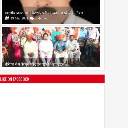
भारतीय जनता पक्ष चिटणीसपदी उमाकांत गाढवे यांची निवड
19
Mar
2021
undefined
बोरेगाव येथे कांचन फौंडेशन शाखेचे उद्घाटन
13
Mar
2021
undefined
LIKE ON FACEBOOK
सोलापूर जिल्हा वृत्तपत्र लेखकमंच कडून वार्षिक पत्रलेखन स्पर्धेचे
आयोजन
09
Feb
2021
undefined