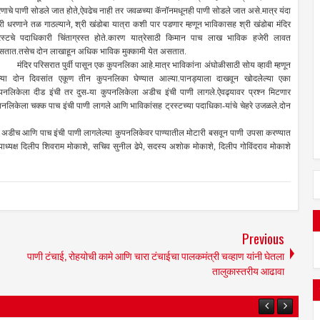
णाचे पाणी सोडले जात होते,ऐवढेच नाही तर जवळच्या कॅनॉनमधूनही पाणी सोडले जात असे.मात्र यंदा
री धरणाने तळ गाठल्याने, श्री खंडोबा यात्रा कशी पार पडणार म्हणून भाविकासह श्री खंडोबा मंदिर
रस्टचे पदाधिकारी चिंताग्रस्त होते.कारण यात्रेसाठी किमान पाच लाख भाविक हजेरी लावत
तात.तसेच दोन लाखाहून अधिक भाविक मुक्कामी येत असतात.
दिर परिसरात पुर्वी पासून एक कुपनलिका आहे.मात्र भाविकांना अंघोळीसाठी सोय व्हावी म्हणून
ल्या दोन दिवसांत एकूण तीन कुपनलिका घेण्यात आल्या.पानड्याला दाखवून खोदलेल्या एका
पनलिकेला दीड इंची तर दुस-या कुपनलिकेला अडीच इंची पाणी लागले.ऐवढ्यावर प्रश्न मिटणार
लिकेला चक्क पाच इंची पाणी लागले आणि भाविकांसह ट्रस्टच्या पदाधिका-यांचे चेहरे उजळले.दोन
च आणि पाच इंची पाणी लागलेल्या कुपनलिकेवर पाण्यातील मोटारी बसवून पाणी उपसा करण्यात
पाध्यक्ष दिलीप शिवराम मोकाशे, सचिव सुनील ढेपे, सदस्य अशोक मोकाशे, दिलीप गोविंदराव मोकाशे
Previous
पाणी टंचाई, रोहयोची कामे आणि चारा टंचाईचा पालकमंत्री चव्हाण यांनी घेतला
तालुकास्तरीय आढावा