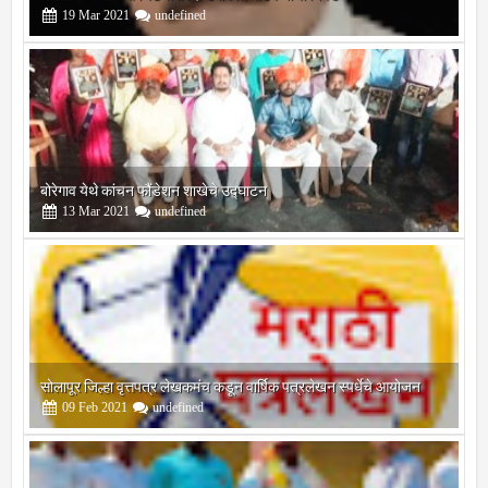
बोरेगाव येथे कांचन फौंडेशन शाखेचे उद्घाटन
13
Mar
2021
undefined
सोलापूर जिल्हा वृत्तपत्र लेखकमंच कडून वार्षिक पत्रलेखन स्पर्धेचे आयोजन
09
Feb
2021
undefined