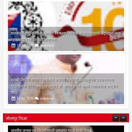
शतकपूर्ती वर्षानिमित्त कल्याणात स्वच्छता निरीक्षक अभ्यासक्रमाचे उद्घाटन; भव्य
महारक्तदान शिबिराचेही आयोजन
19
Jul
2026
undefined
ब्राह्मी लिपीचे भारतीय भाषांमध्ये रूपांतर करणाऱ्या अत्याधुनिक उपकरणाच्या
डिझाईनला पेटंट; अणदूरचे सुपुत्र डॉ. सचिन कंदले यांच्या संशोधनाला राष्ट्रीय
गौरव
15
Jul
2026
undefined
सोलापूर जिल्हा