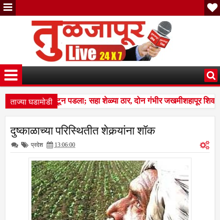
ताज्या घडामोडी
चा कळप शेळ्यांवर तुटून पडला; सहा शेळ्या ठार, दोन गंभीर जखमीशहापूर शिवा
ल्स बस देतो' म्हणत १७ लाखांचा गंडा; तुळजापूर तालुक्यातील दाम्पत्याची आर्थिक
दुष्काळाच्या परिस्थितीत शेकर्‍यांना शॉक
चा कळप शेळ्यांवर तुटून पडला; सहा शेळ्या ठार, दोन गंभीर जखमीशहापूर शिवा
प्रदेश
13:06:00