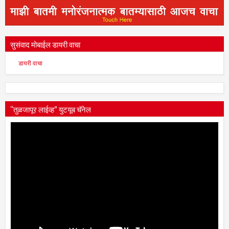
सुसंवाद मोबाईल डायरी वाचा
डायरी वाचा
“तुळजापूर लाईव्ह” युटयूब चॅनेल