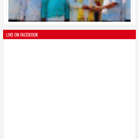
श्री मल्लिकार्जुन प्रशालेकडून उमाकांत गाढवे यांचा सत्कार
25
Mar
2021
undefined
LIKE ON FACEBOOK
भारतीय जनता पक्ष चिटणीसपदी उमाकांत गाढवे यांची निवड
19
Mar
2021
undefined