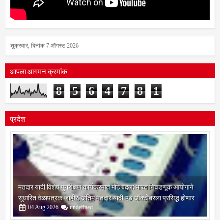
शुक्रवार, दिनांक 7 ऑगस्ट 2026
आपला आगमन क्रमांक
8
5
6
4
7
8
1
प्रदेश
मतदार यादी विशेष पुनरीक्षण कार्यक्रमात मोठे बदल; भारत निवडणूक आयोगाने
सुधारित वेळापत्रक जाहीर; अंतिम मतदार यादी २७ ऑक्टोबरला प्रसिद्ध होणार
04
Aug
2026
undefined