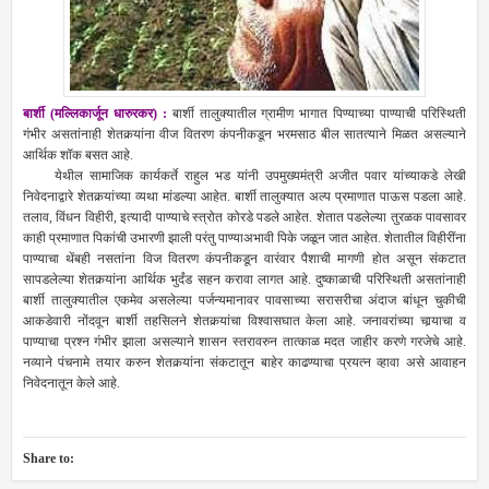
बार्शी (मल्लिकार्जून धारुरकर) :
बार्शी तालुक्यातील ग्रामीण भागात पिण्‍याच्‍या पाण्याची परिस्थिती
गंभीर असतांनाही शेतकर्‍यांना वीज वितरण कंपनीकडून भरमसाठ बील सातत्याने मिळत असल्‍याने
आर्थिक शॉक बसत आहे.
येथील सामाजिक कार्यकर्ते राहुल भड यांनी उपमुख्यमंत्री अजीत पवार यांच्याकडे लेखी
निवेदनाद्वारे शेतकर्‍यांच्या व्यथा मांडल्या आहेत. बार्शी तालुक्यात अल्प प्रमाणात पाऊस पडला आहे.
तलाव, विंधन विहीरी, इत्यादी पाण्याचे स्त्रोत कोरडे पडले आहेत. शेतात पडलेल्या तुरळक पावसावर
काही प्रमाणात पिकांची उभारणी झाली परंतु पाण्याअभावी पिके जळून जात आहेत. शेतातील विहीरींना
पाण्याचा थेंबही नसतांना विज वितरण कंपनीकडून वारंवार पैशाची मागणी होत असून संकटात
सापडलेल्या शेतकर्‍यांना आर्थिक भुर्दंड सहन करावा लागत आहे. दुष्काळाची परिस्थिती असतांनाही
बार्शी तालुक्यातील एकमेव असलेल्या पर्जन्यमानावर पावसाच्या सरासरीचा अंदाज बांधून चुकीची
आकडेवारी नोंदवून बार्शी तहसिलने शेतकर्‍यांचा विश्वासघात केला आहे. जनावरांच्या चार्‍याचा व
पाण्याचा प्रश्न गंभीर झाला असल्याने शासन स्तरावरुन तात्काळ मदत जाहीर करणे गरजेचे आहे.
नव्याने पंचनामे तयार करुन शेतकर्‍यांना संकटातून बाहेर काढण्याचा प्रयत्न व्हावा असे आवाहन
निवेदनातून केले आहे.
Share to: