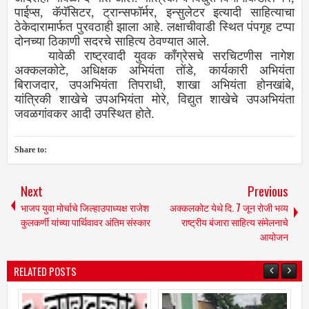
पाईप्‍स, कॅपॅसिटर, ट्रान्‍सफॉर्मर, इन्‍सुलेटर इत्‍यादी साहित्‍याचा
ठेकेदारामार्फत पुरवठाही झाला आहे. लक्षाचीवाडी स्थित पंपगृह टप्‍पा
दोनच्‍या ठिकाणी सदरचे साहित्‍य ठेवण्‍यात आले.
यावेळी राष्‍ट्रवादी युवक कॉंग्रेसचे सरचिटणीस नागेश
अक्‍कलकोटे, अधिक्षक अभियंता तोंडे, कार्यकारी अभियंता
बिराजदार, उपअभियंता तिपराधी, शाखा अभियंता होनखांबे,
यांत्रिकी शाखेचे उपअभियंता मोरे, विद्युत शाखेचे उपअभियंता
जवळगांवकर आदी उपस्थित होते.
Share to:
Next
Previous
भाजप युवा मोर्चाचे जिल्‍हाउपाध्‍यक्ष राजेश
अक्‍कलकोट येथे दि. 7 जून रोजी भव्‍य
कुलकर्णी यांच्‍या पार्थिवावर अंतिम संस्‍कार
राष्‍ट्रीय बंजारा साहित्‍य संमेलनाचे
आयोजन
RELATED POSTS