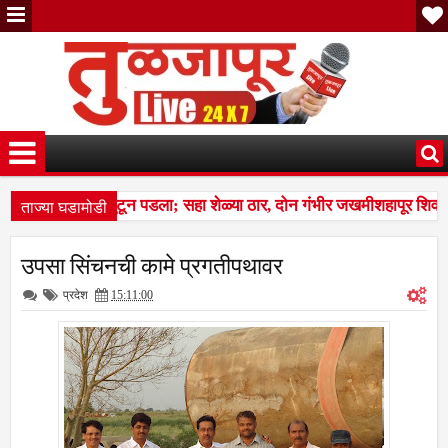
ताज्या घडामोडी
चा कळप शेळ्यांवर तुटून पडला; सहा शेळ्या ठार, दोन गंभीर जखमीशहापूर शिवा
ल्स बस देतो' म्हणत १७ लाखांचा गंडा; तुळजापूर तालुक्यातील दाम्पत्याची आर्थिक
उपसा सिंचनची कामे प्रगतीपथावर
चा कळप शेळ्यांवर तुटून पडला; सहा शेळ्या ठार, दोन गंभीर जखमीशहापूर शिवा
प्रदेश
15:11:00