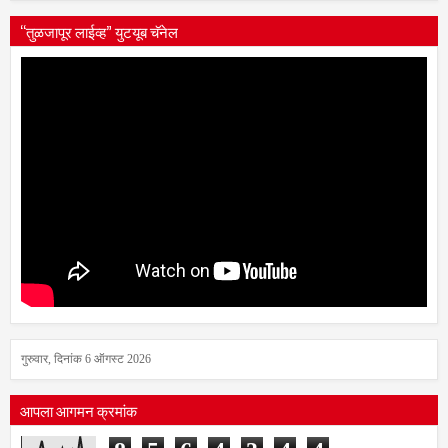
“तुळजापूर लाईव्ह” युटयूब चॅनेल
गुरुवार, दिनांक 6 ऑगस्ट 2026
आपला आगमन क्रमांक
8
5
6
4
3
4
4