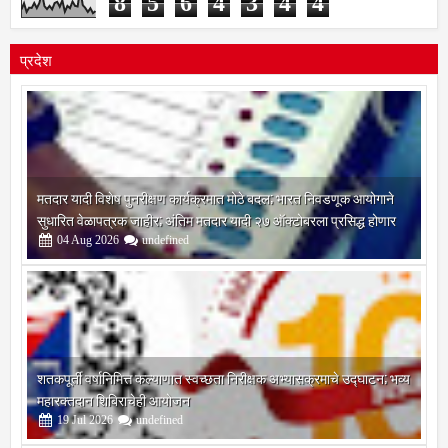
प्रदेश
मतदार यादी विशेष पुनरीक्षण कार्यक्रमात मोठे बदल; भारत निवडणूक आयोगाने
सुधारित वेळापत्रक जाहीर; अंतिम मतदार यादी २७ ऑक्टोबरला प्रसिद्ध होणार
04
Aug
2026
undefined
शतकपूर्ती वर्षानिमित्त कल्याणात स्वच्छता निरीक्षक अभ्यासक्रमाचे उद्घाटन; भव्य
महारक्तदान शिबिराचेही आयोजन
19
Jul
2026
undefined