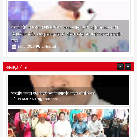
ब्राह्मी लिपीचे भारतीय भाषांमध्ये रूपांतर करणाऱ्या अत्याधुनिक उपकरणाच्या
डिझाईनला पेटंट; अणदूरचे सुपुत्र डॉ. सचिन कंदले यांच्या संशोधनाला राष्ट्रीय
गौरव
15
Jul
2026
undefined
सोलापूर जिल्हा
बोरेगाव येथे कांचन फौंडेशन शाखेचे उद्घाटन
13
Mar
2021
undefined