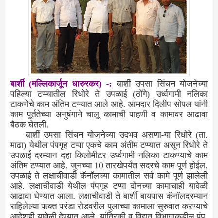
बार्शी (मल्लिकार्जून धारुरकर) -:
बार्शी उपसा सिंचन योजनेच्‍या
पहिल्‍या टप्‍प्‍यातील रिधोरे ते उपळाई (ठोंगे) उर्ध्‍वगामी नलिका
टाकणेचे काम अंतिम टप्‍प्‍यात आले आहे. आमदार दिलीप सोपल यांनी
काम पूर्ततेच्‍या अनुषंगाने चालू कामाची पाहणी व कामावर आढावा
बैठक घेतली.
बार्शी उपसा सिंचन योजनेच्‍या उदभव असणा-या रिधोरे (ता.
माढा) येथील पंपगृह टप्‍पा एकचे काम अंतीम टप्‍प्‍यात असून रिधोरे ते
उपळाई दरम्‍यान दहा किलोमीटर उर्ध्‍वगामी नलिका टाकण्‍याचे काम
अंतिम टप्‍प्‍यात आहे. जुनच्‍या 10 तारखेपर्यंत सदरचे काम पूर्ण होईल.
उपळाई ते लक्षाचीवाडी कॅनॉलच्‍या कामातील सर्व कामे पूर्ण झालेली
आहे. लक्षाचीवाडी येथील पंपगृह टप्‍पा दोनच्‍या कामाचाही यावेळी
आढावा घेण्‍यात आला. लक्षाचीवाडी ते बार्शी बायपास कॅनॉलदरम्‍यान
राहिलेल्‍या फक्‍त परंडा रोडवरील पुलाच्‍या कामाला सुरुवात करण्‍याचे
आदेशही यावेळी देण्‍यात आले. यांत्रिकी व विद्युत विभागाकडील पंप,