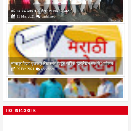
सोलापूर जिल्हा वृत्तपत्र लेखकमंच कडून वार्षिक पत्रलेखन स्पर्धेचे आयोजन
09
Feb
2021
undefined
श्री मल्लिकार्जुन प्रशालेकडून उमाकांत गाढवे यांचा सत्कार
25
Mar
2021
undefined
LIKE ON FACEBOOK