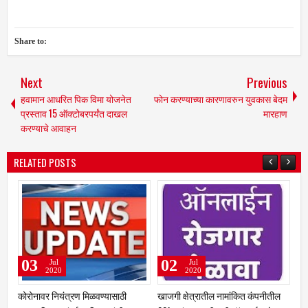
Share to:
Next
Previous
हवामान आधरित पिक विमा योजनेत
फोन करण्‍याच्‍या कारणावरुन युवकास बेदम
प्रस्ताव 15 ऑक्टोबरपर्यंत दाखल
मारहाण
करण्याचे आवाहन
RELATED POSTS
02
15
14
Jul
Mar
2020
2014
खाजगी क्षेत्रातील नामांकित कंपनीतील
शिमगा
गारपीट