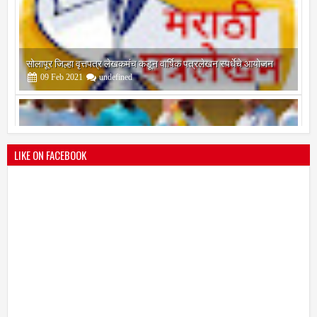
श्री मल्लिकार्जुन प्रशालेकडून उमाकांत गाढवे यांचा सत्कार
25
Mar
2021
undefined
LIKE ON FACEBOOK
भारतीय जनता पक्ष चिटणीसपदी उमाकांत गाढवे यांची निवड
19
Mar
2021
undefined