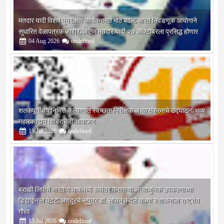
मतदार यादी विशेष पुनरीक्षण कार्यक्रमात मोठे बदल; भारत निवडणूक आयोगाने
सुधारित वेळापत्रक जाहीर; अंतिम मतदार यादी २७ ऑक्टोबरला प्रसिद्ध होणार
04
Aug
2026
undefined
शतकपूर्ती वर्षानिमित्त कल्याणात स्वच्छता निरीक्षक अभ्यासक्रमाचे उद्घाटन; भव्य
महारक्तदान शिबिराचेही आयोजन
19
Jul
2026
undefined
ब्राह्मी लिपीचे भारतीय भाषांमध्ये रूपांतर करणाऱ्या अत्याधुनिक उपकरणाच्या
डिझाईनला पेटंट; अणदूरचे सुपुत्र डॉ. सचिन कंदले यांच्या संशोधनाला राष्ट्रीय
गौरव
15
Jul
2026
undefined