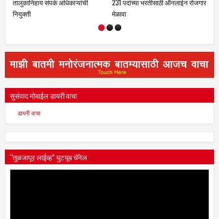
231 पदांच्या भरतीसाठी ऑनलाईन रोजगार
मेळावा
सुसंवाद मोबाईल डायरी वाचा
डायरी वाचा
“तुळजापूर लाईव्ह” युटयूब चॅनेल