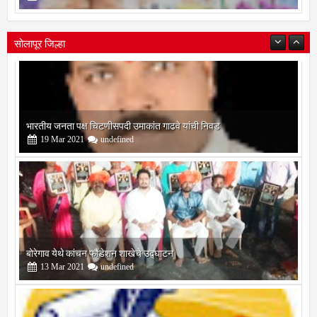
सोलापूर जिल्हा
बोरेगाव येथे कांचन फौंडेशन शाखेचे उद्घाटन
13
Mar
2021
undefined
सोलापूर जिल्हा वृत्तपत्र लेखकमंच कडून वार्षिक पत्रलेखन स्पर्धेचे आयोजन
09
Feb
2021
undefined