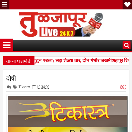
ताज्या घडामोडी
चा कळप शेळ्यांवर तुटून पडला; सहा शेळ्या ठार, दोन गंभीर जखमीशहापूर शिवा
ल्स बस देतो' म्हणत १७ लाखांचा गंडा; तुळजापूर तालुक्यातील दाम्पत्याची आर्थि
दोषी
चा कळप शेळ्यांवर तुटून पडला; सहा शेळ्या ठार, दोन गंभीर जखमीशहापूर शिवा
Tikshtra
19:34:00