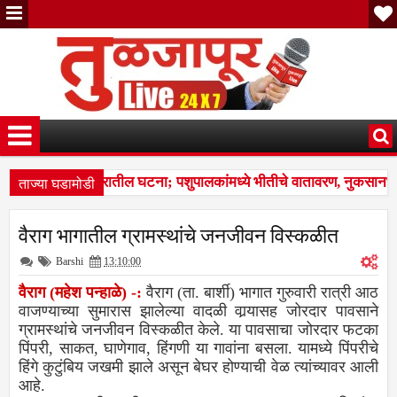
ताज्या घडामोडी
भीर जखमीशहापूर शिवारातील घटना; पशुपालकांमध्ये भीतीचे वातावरण, नुकसानभर
ल दाम्पत्याची आर्थिक फसवणूक; परळीच्या आरोपीविरुद्ध नळदुर्ग पोलिसांत गुन्हा
वैराग भागातील ग्रामस्थांचे जनजीवन विस्कळीत
भीर जखमीशहापूर शिवारातील घटना; पशुपालकांमध्ये भीतीचे वातावरण, नुकसानभर
Barshi
13:10:00
वैराग (महेश पन्‍हाळे) -:
वैराग (ता. बार्शी) भागात गुरुवारी रात्री आठ
वाजण्याच्या सुमारास झालेल्या वादळी वार्‍यासह जोरदार पावसाने
ग्रामस्थांचे जनजीवन विस्कळीत केले. या पावसाचा जोरदार फटका
पिंपरी, साकत, घाणेगाव, हिंगणी या गावांना बसला. यामध्ये पिंपरीचे
हिंगे कुटुंबिय जखमी झाले असून बेघर होण्याची वेळ त्यांच्यावर आली
आहे.