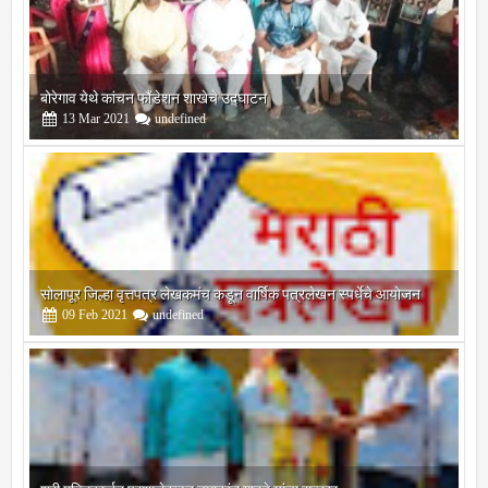
बोरेगाव येथे कांचन फौंडेशन शाखेचे उद्घाटन
13
Mar
2021
undefined
सोलापूर जिल्हा वृत्तपत्र लेखकमंच कडून वार्षिक पत्रलेखन स्पर्धेचे आयोजन
09
Feb
2021
undefined