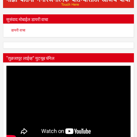
सुसंवाद मोबाईल डायरी वाचा
डायरी वाचा
“तुळजापूर लाईव्ह” युटयूब चॅनेल