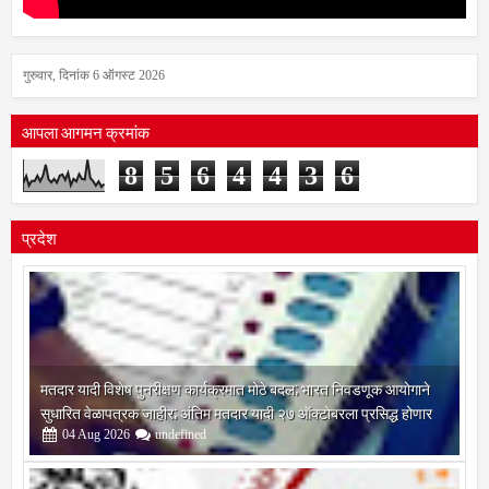
गुरुवार, दिनांक 6 ऑगस्ट 2026
आपला आगमन क्रमांक
8
5
6
4
4
3
6
प्रदेश
मतदार यादी विशेष पुनरीक्षण कार्यक्रमात मोठे बदल; भारत निवडणूक आयोगाने
सुधारित वेळापत्रक जाहीर; अंतिम मतदार यादी २७ ऑक्टोबरला प्रसिद्ध होणार
04
Aug
2026
undefined