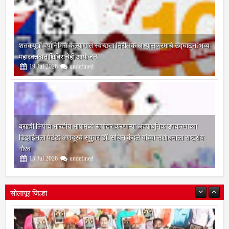
शतकपूर्ती वर्षानिमित्त कल्याणात स्वच्छता निरीक्षक अभ्यासक्रमाचे उद्घाटन; भव्य
महारक्तदान शिबिराचेही आयोजन
19
Jul
2026
undefined
ब्राह्मी लिपीचे भारतीय भाषांमध्ये रूपांतर करणाऱ्या अत्याधुनिक उपकरणाच्या
डिझाईनला पेटंट; अणदूरचे सुपुत्र डॉ. सचिन कंदले यांच्या संशोधनाला राष्ट्रीय
गौरव
15
Jul
2026
undefined
सोलापूर जिल्हा