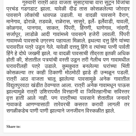
गुरुवारी रात्री आठ वाजता सुसाट्याचा वारा सुटून विजांचा
प्रचंड गडगडाट झाला. यावेळी दीड तास कोसळलेल्या जोरदार
पावसाने लोकांची धावपळ उडाली. या वादळी पावसाने वैराग,
मानेगाव, ढोराळे, तडवळे, राळेरास, सासुरे, इर्ले- इर्लेवाडी, यावली,
कोळगाव, पानगाव, साकत, पिंपरी, हिंगणी, घाणेगाव, नांदणी,
सर्जापूर, लाडोळे आदी गावांमध्ये पावसाने हजेरी लावली. पिंपरी
गावामध्ये पावसाचे उग्ररुप पहायला मिळाले. इथल्या दत्तु हिंगे यांच्या
घरावरील पत्रे उडून गेले. यावेळी दत्ततू हिंगे व त्यांच्या पत्नी पार्वती
हिंगे हे दोघे जखमी झाले. या वादळी पावसाची तीव्रता इतकी अधिक
होती की, शेतातील पत्र्यांची वस्ती उडून तरी गेलीच पण गावामधील
घरावरीलही पत्रे उडाले. कुमकुवत बनलेल्या घरांच्या भिंती
कोसळल्या तर काही ठिकाणी मोठमोठी झाडे ही उन्मळून पडली.
रात्री आठ वाजता चालू झालेल्या पावसामुळे अनेक गावातील
विद्युतपुरवठा खंडीत ठेवण्यात आला. रात्री अनेक गावामधून पाऊस
झाल्यामुळे रात्री उशिरापर्यंत वित्तहानी वा जिवितहानीचा सविस्तर
वृत्त हाती आले नाही. पण रात्रीच्या पावसाने शेतातील जनावरे
गावाकडे आणण्यासाठी तारेवरची कसरत करावी लागली तर
सगळीकडेच पाणी पाणी झाल्याने जनजीवन विस्कळीत झाले.
Share to: