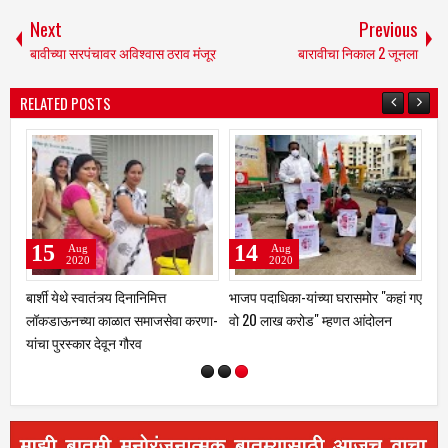
Next
Previous
बावीच्या सरपंचावर अविश्वास ठराव मंजूर
बारावीचा निकाल 2 जूनला
RELATED POSTS
15
14
Aug
Aug
2020
2020
बार्शी येथे स्वातंत्र्य दिनानिमित्त
भाजप पदाधिका-यांच्या घरासमोर "कहां गए
जळ
लॉकडाऊनच्या काळात समाजसेवा करणा-
वो 20 लाख करोड" म्हणत आंदोलन
नि
यांचा पुरस्कार देवून गौरव