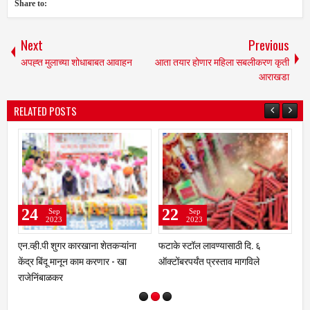
Share to:
Next
Previous
अपह्त मुलाच्या शोधाबाबत आवाहन
आता तयार होणार महिला सबलीकरण कृती
आराखडा
RELATED POSTS
21
21
Sep
Sep
2023
2023
ि. ६
धाराशिव : सर्व प्रकल्पातील पाणी हे केवळ
25 टक्के मर्यादेपर्यंत शेतकऱ्यांना आ
विले
पिण्याकरिता आरक्षित करण्याचे
रक्कम देण्यासाठी जिल्हाधिकाऱ्यांचे 
जिल्हाधिकाऱ्यांचे निर्देश