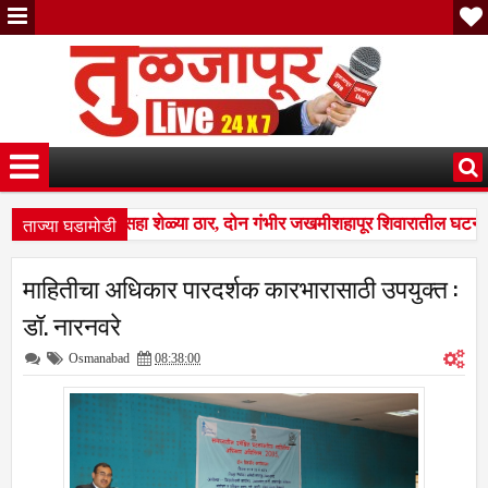
ताज्या घडामोडी
यांवर तुटून पडला; सहा शेळ्या ठार, दोन गंभीर जखमीशहापूर शिवारातील घटना;
 म्हणत १७ लाखांचा गंडा; तुळजापूर तालुक्यातील दाम्पत्याची आर्थिक फसवणूक; परळ
माहितीचा अधिकार पारदर्शक कारभारासाठी उपयुक्त :
यांवर तुटून पडला; सहा शेळ्या ठार, दोन गंभीर जखमीशहापूर शिवारातील घटना;
डॉ. नारनवरे
Osmanabad
08:38:00