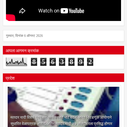
गुरुवार, दिनांक 6 ऑगस्ट 2026
आपला आगमन क्रमांक
8
5
6
3
8
9
2
प्रदेश
मतदार यादी विशेष पुनरीक्षण कार्यक्रमात मोठे बदल; भारत निवडणूक आयोगाने
सुधारित वेळापत्रक जाहीर; अंतिम मतदार यादी २७ ऑक्टोबरला प्रसिद्ध होणार