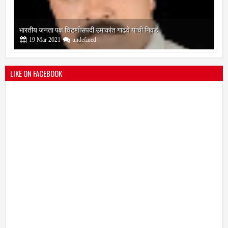
भारतीय जनता पक्ष चिटणीसपदी उमाकांत गाढवे यांची निवड
19
Mar
2021
undefined
LIKE ON FACEBOOK
बोरेगाव येथे कांचन फौंडेशन शाखेचे उद्घाटन
13
Mar
2021
undefined