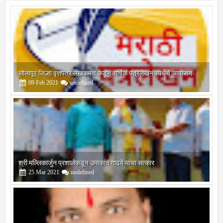
सोलापूर जिल्हा वृत्तपत्र लेखकमंच कडून वार्षिक पत्रलेखन स्पर्धेचे आयोजन
09
Feb
2021
undefined
श्री मल्लिकार्जुन प्रशालेकडून उमाकांत गाढवे यांचा सत्कार
25
Mar
2021
undefined