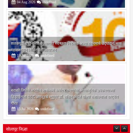
04
Aug
2026
undefined
शतकपूर्ती वर्षानिमित्त कल्याणात स्वच्छता निरीक्षक अभ्यासक्रमाचे उद्घाटन; भव्य
महारक्तदान शिबिराचेही आयोजन
19
Jul
2026
undefined
ब्राह्मी लिपीचे भारतीय भाषांमध्ये रूपांतर करणाऱ्या अत्याधुनिक उपकरणाच्या
डिझाईनला पेटंट; अणदूरचे सुपुत्र डॉ. सचिन कंदले यांच्या संशोधनाला राष्ट्रीय
गौरव
15
Jul
2026
undefined
सोलापूर जिल्हा