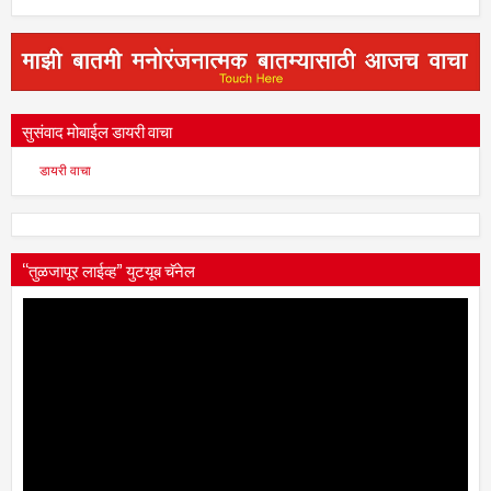
सुसंवाद मोबाईल डायरी वाचा
डायरी वाचा
“तुळजापूर लाईव्ह” युटयूब चॅनेल