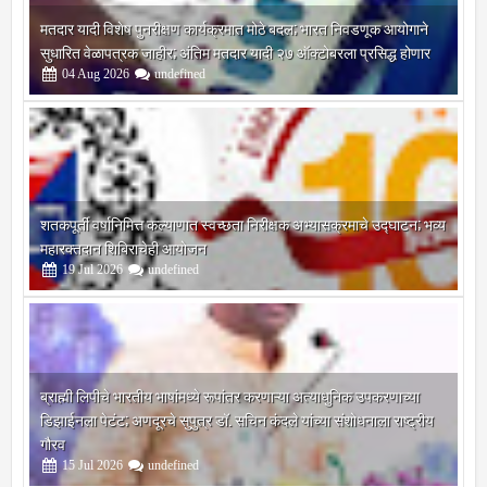
मतदार यादी विशेष पुनरीक्षण कार्यक्रमात मोठे बदल; भारत निवडणूक आयोगाने
सुधारित वेळापत्रक जाहीर; अंतिम मतदार यादी २७ ऑक्टोबरला प्रसिद्ध होणार
04
Aug
2026
undefined
शतकपूर्ती वर्षानिमित्त कल्याणात स्वच्छता निरीक्षक अभ्यासक्रमाचे उद्घाटन; भव्य
महारक्तदान शिबिराचेही आयोजन
19
Jul
2026
undefined
ब्राह्मी लिपीचे भारतीय भाषांमध्ये रूपांतर करणाऱ्या अत्याधुनिक उपकरणाच्या
डिझाईनला पेटंट; अणदूरचे सुपुत्र डॉ. सचिन कंदले यांच्या संशोधनाला राष्ट्रीय
गौरव
15
Jul
2026
undefined