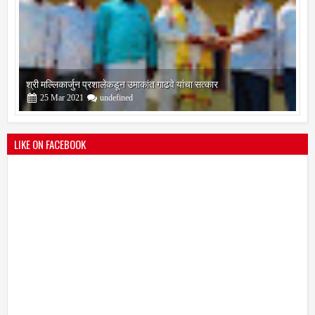
श्री मल्लिकार्जुन प्रशालेकडून उमाकांत गाढवे यांचा सत्कार
25
Mar
2021
undefined
LIKE ON FACEBOOK
भारतीय जनता पक्ष चिटणीसपदी उमाकांत गाढवे यांची निवड
19
Mar
2021
undefined