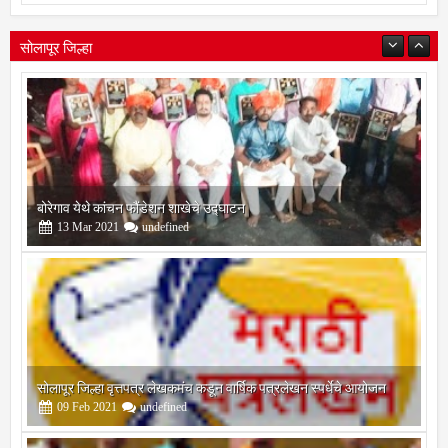
सोलापूर जिल्हा
बोरेगाव येथे कांचन फौंडेशन शाखेचे उद्घाटन
13
Mar
2021
undefined
सोलापूर जिल्हा वृत्तपत्र लेखकमंच कडून वार्षिक पत्रलेखन स्पर्धेचे आयोजन
09
Feb
2021
undefined