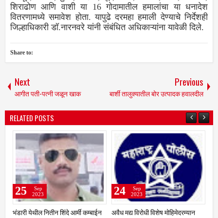
शिराढोण आणि वाशी या 16 गोदामातील हमालांचा या धनादेश
वितरणामध्ये समावेश होता. यापुढे दरमहा हमाली देण्याचे निर्देशही
जिल्हाधिकारी डॉ.नारनवरे यांनी संबंधित अधिकाऱ्यांना यावेळी दिले.
Share to:
Next
Previous
आगीत पती-पत्नी जळून खाक
बार्शी तालुक्‍यातील बोर उत्‍पादक हवालदील
RELATED POSTS
24
24
2
Sep
Sep
2023
2023
न
अवैध मद्य विरोधी विशेष मोहिमेदरम्यान
एन.व्ही.पी शुगर कारखाना शेतकऱ्यांना
फटाक