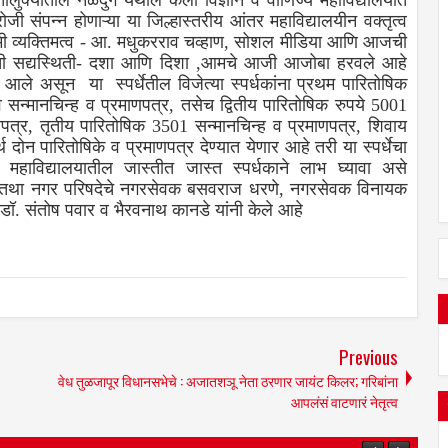
यातील नळदुर्ग येथील कला विज्ञान व वाणिज्य महाविद्यालयात
जी संपन्न होणाऱ्या या जिल्हास्तरीय आंतर महाविद्यालयीन वक्तृत्व
यामी व्यक्तिमत्व - आ. मधुकरराव चव्हाण, सोशल मीडिया आणि आजची
ांची सद्यस्थिती- दशा आणि दिशा ,आमचे आजी आजोबा हरवले आहे
आले असून या स्पर्धेतील विजेत्या स्पर्धकांना प्रथम पारितोषिक
सन्मानचिन्ह व प्रमाणपत्र, तसेच द्वितीय पारितोषिक रुपये 5001
णपत्र, तृतीय पारितोषिक 3501 सन्मानचिन्ह व प्रमाणपत्र, शिवाय
थ दोन पारितोषिके व प्रमाणपत्र देण्यात येणार आहे तरी या स्पर्धेचा
ध महाविद्यालयातील जास्तीत जास्त स्पर्धकाने लाभ घ्यावा असे
ा नगर परिषदेचे नगरसेवक बसवराज धरणे, नगरसेवक विनायक
ॉ. संतोष पवार व भैरवनाथ कानडे यांनी केले आहे
Previous
वेध तुळजापूर विधानसभेचे : अजातशञू नेता ठरणार जायंट किलर; गरिबांना
आपलंसं वाटणारं नेतृत्व