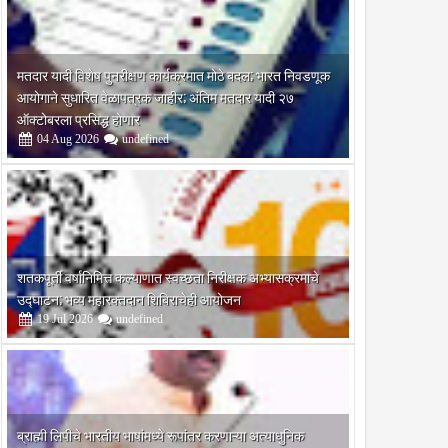
मतदार यादी विशेष पुनरीक्षण कार्यक्रमात मोठे बदल; भारत निवडणूक
आयोगाने सुधारित वेळापत्रक जाहीर; अंतिम मतदार यादी २७
ऑक्टोबरला प्रसिद्ध होणार
04
Aug
2026
undefined
लिकेचा अंतिम
ल्यास मालमत्ता
ासकीय
कडे तब्बल ३२
शतकपूर्ती वर्षानिमित्त कल्याणात स्वच्छता निरीक्षक अभ्यासक्रमाचे
उद्घाटन; भव्य महारक्तदान शिबिराचेही आयोजन
19
Jul
2026
undefined
ब्राह्मी लिपीचे भारतीय भाषांमध्ये रूपांतर करणाऱ्या अत्याधुनिक