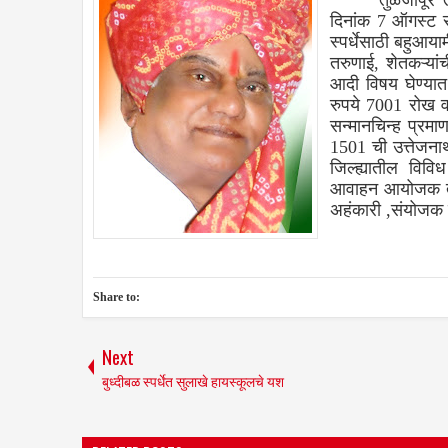
तुळजापूर तालुक्
दिनांक 7 ऑगस्ट रो
स्पर्धेसाठी बहुआ
तरुणाई, शेतकऱ्य
आदी विषय घेण्यात 
रुपये 7001 रोख व 
सन्मानचिन्ह प्रमा
1501 ची उत्तेजनार्
जिल्ह्यातील विवि
आवाहन आयोजक तथ
अहंकारी ,संयोजक ड
Share to:
Next
बुध्दीबळ स्पर्धेत सुलाखे हायस्कूलचे यश