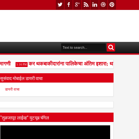
गणी
कर थकबाकीदारांना पालिकेचा अंतिम इशारा; थकित कर न भरल्यास
5:16 PM
सुसंवाद मोबाईल डायरी वाचा
डायरी वाचा
“तुळजापूर लाईव्ह” युटयूब चॅनेल