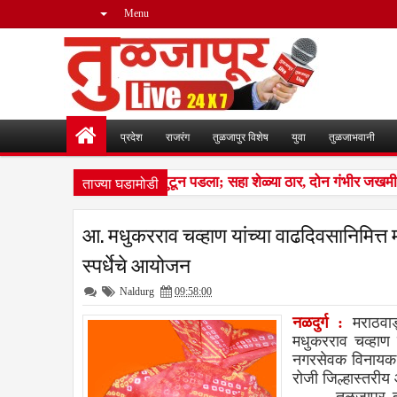
Menu
प्रदेश
राजरंग
तुळजापुर विशेष
युवा
तुळजाभवानी
ताज्या घडामोडी
न लांडग्यांचा कळप शेळ्यांवर तुटून पडला; सहा शेळ्या ठार, दोन गंभीर जखमी
आ. मधुकरराव चव्हाण यांच्या वाढदिवसानिमित्त 
स्पर्धेचे आयोजन
Naldurg
09:58:00
नळदुर्ग :
मराठवाड्
मधुकरराव चव्हाण
नगरसेवक विनायक अह
रोजी जिल्हास्तरीय