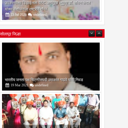
उपकरणाच्या डिझाईनला पेटंट; अणदूरचे सुपुत्र डॉ. सचिन कंदले
यांच्या संशोधनाला राष्ट्रीय गौरव
15
Jul
2026
undefined
सोलापूर जिल्हा
बोरेगाव येथे कांचन फौंडेशन शाखेचे उद्घाटन
13
Mar
2021
undefined
सोलापूर जिल्हा वृत्तपत्र लेखकमंच कडून वार्षिक पत्रलेखन स्पर्धेचे