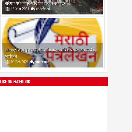
आयोजन
09
Feb
2021
undefined
श्री मल्लिकार्जुन प्रशालेकडून उमाकांत गाढवे यांचा सत्कार
25
Mar
2021
undefined
LIKE ON FACEBOOK
भारतीय जनता पक्ष चिटणीसपदी उमाकांत गाढवे यांची निवड
19
Mar
2021
undefined