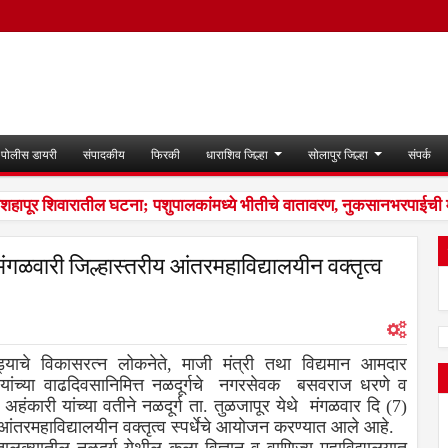
पोलीस डायरी
संपादकीय
फिरकी
धाराशिव जिल्हा
सोलापुर जिल्हा
संपर्क
शहापूर शिवारातील घटना; पशुपालकांमध्ये भीतीचे वातावरण, नुकसानभरपाईची मा
मंगळवारी जिल्हास्तरीय आंतरमहाविद्यालयीन वक्तृत्व
याचे विकासरत्न लोकनेते, माजी मंत्री तथा विद्यमान आमदार
 यांच्या वाढदिवसानिमित्त नळदूर्गचे नगरसेवक बसवराज धरणे व
ंकारी यांच्या वतीने नळदूर्ग ता. तुळजापूर येथे मंगळवार दि (7)
 आंतरमहाविद्यालयीन वक्तृत्व स्पर्धेचे आयोजन करण्यात आले आहे.