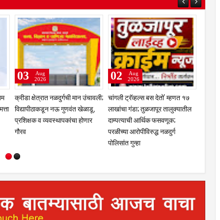
06
05
Aug
Aug
Aug
2026
2026
2026
ने दिलेला शब्द पाळावा; स्वीकृत
तीन लांडग्यांचा कळप शेळ्यांवर तुटून
कर थकबाकीदारांना पा
पदी ज्ञानेश्वर घोडके यांनाच
पडला; सहा शेळ्या ठार, दोन गंभीर
इशारा; थकित कर न भर
ा, शिवसेना शिंदे गटाच्या
जखमीशहापूर शिवारातील घटना;
जप्तीची कारवाई ; श
त्यांची ठाम भूमिका; निवडणूकपूर्व
पशुपालकांमध्ये भीतीचे वातावरण,
कार्यालयांसह संस्थां
सनाची आठवण
नुकसानभरपाईची मागणी
लाखांची थकबाकी