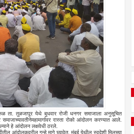
 इटकळ ता. तुळजापूर येथे बुधवार रोजी धनगर समाजाला अनुसूचित
 समाजाच्यावतीनेमहामार्गावर रास्ता रोको आंदोलन करण्यात आले.
ल्याने हे आंदोलन लक्षवेधी ठरले.
ल आंदोलकवरील गुन्हे मागे घ्यावेत, मुंबई येथील स्वदेशी मिलच्या