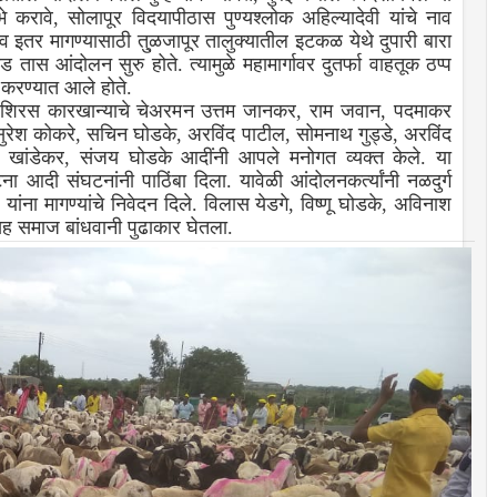
े करावे, सोलापूर विदयापीठास पुण्यश्लोक अहिल्यादेवी यांचे नाव
इतर मागण्यासाठी तु्ळजापूर तालुक्यातील इटकळ येथे दुपारी बारा
ड तास आंदोलन सुरु होते. त्यामुळे महामार्गावर दुतर्फा वाहतूक ठप्प
ा करण्यात आले होते.
रस कारखान्याचे चेअरमन उत्तम जानकर, राम जवान, पदमाकर
 सुरेश कोकरे, सचिन घोडके, अरविंद पाटील, सोमनाथ गुड्डे, अरविंद
श खांडेकर, संजय घोडके आदींनी आपले मनोगत व्यक्त केले. या
आदी संघटनांनी पाठिंबा दिला. यावेळी आंदोलनकर्त्यांनी नळदुर्ग
ंना मागण्यांचे निवेदन दिले. विलास येडगे, विष्णू घोडके, अविनाश
ासह समाज बांधवानी पुढाकार घेतला.