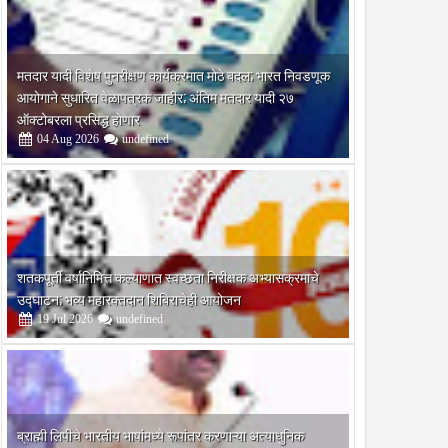
मतदार यादी विशेष पुनरीक्षण कार्यक्रमात मोठे बदल; भारत निवडणूक
आयोगाने सुधारित वेळापत्रक जाहीर; अंतिम मतदार यादी २७
ऑक्टोबरला प्रसिद्ध होणार
04
Aug
2026
undefined
शतकपूर्ती वर्षानिमित्त कल्याणात स्वच्छता निरीक्षक अभ्यासक्रमाचे
उद्घाटन; भव्य महारक्तदान शिबिराचेही आयोजन
19
Jul
2026
undefined
ब्राह्मी लिपीचे भारतीय भाषांमध्ये रूपांतर करणाऱ्या अत्याधुनिक