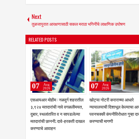
Next
तुळजापुरात आरक्षणासाठी सकल मराठा भगिनींचे लाक्षणिक उपोषण
RELATED POSTS
03
02
Aug
Aug
2026
2026
क्रीडा क्षेत्रात नळदुर्गची मान उंचावली;
चांगली ट्रॅव्हल्स बस देतो' म्हणत 
विद्यापीठाकडून नऊ गुणवंत खेळाडू,
लाखांचा गंडा; तुळजापूर तालुक्यात
प्रशिक्षक व व्यवस्थापकांचा होणार
दाम्पत्याची आर्थिक फसवणूक;
गौरव
परळीच्या आरोपीविरुद्ध नळदुर्ग
पोलिसांत गुन्हा