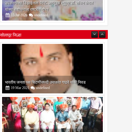
उपकरणाच्या डिझाईनला पेटंट; अणदूरचे सुपुत्र डॉ. सचिन कंदले
यांच्या संशोधनाला राष्ट्रीय गौरव
15
Jul
2026
undefined
सोलापूर जिल्हा
बोरेगाव येथे कांचन फौंडेशन शाखेचे उद्घाटन
13
Mar
2021
undefined
सोलापूर जिल्हा वृत्तपत्र लेखकमंच कडून वार्षिक पत्रलेखन स्पर्धेचे