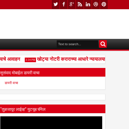
े आवाहन
खोट्या नोटरी कराराच्या आधारे न्यायालयाची दिशाभूल केल्य
3:34 PM
सुसंवाद मोबाईल डायरी वाचा
डायरी वाचा
“तुळजापूर लाईव्ह” युटयूब चॅनेल