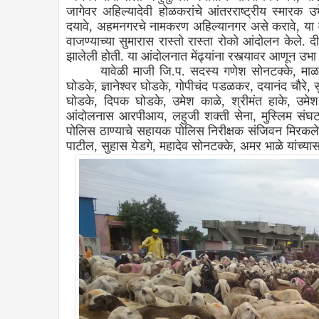
जागेवर अहिल्यादेवी होळकरांचे आंतरराष्ट्रीय स्मारक उभ
दयावे, अहमनगरचे नामकरण अहिल्यानगर असे करावे, या व 
वाजण्याच्या सुमारास रास्तो रास्ता रोको आंदोलन केले. दी
झालेली होती. या आंदोलनात मेंढ्यांना रस्त्यावर आणून उभ
यावेळी माजी जि.प. सदस्य गणेश सोनटक्के, माळशि
घोडके, ज्ञानेश्वर घोडके, गोपीचंद पडळकर, दयानंद चौरे,
घोडके, दिपक घोडके, उमेश काळे, श्रीमंत हाके, उमे
आंदोलनास आरपीआय, लहुजी शक्ती सेना, मुस्लिम संघटना 
पोलिस ठाण्याचे सहायक पोलिस निरीक्षक संजिवन मिरकले या
पाटील, सुहास येडगे, महादेव सोनटक्के, अमर भाळे यांच्य