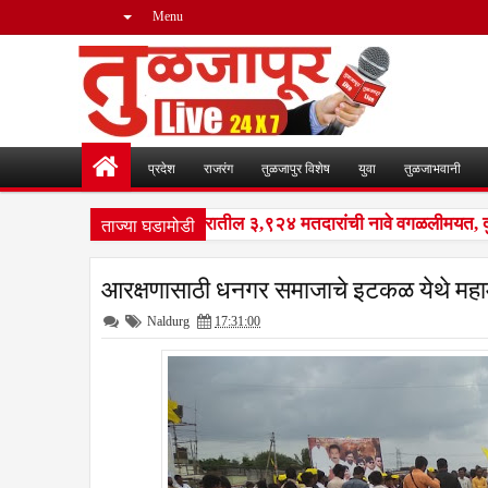
Menu
प्रदेश
राजरंग
तुळजापुर विशेष
युवा
तुळजाभवानी
ताज्या घडामोडी
आयआर मोहीम : नळदुर्ग शहरातील ३,९२४ मतदारांची नावे वगळलीमयत, दुबार, 
आरक्षणासाठी धनगर समाजाचे इटकळ येथे महामार
Naldurg
17:31:00