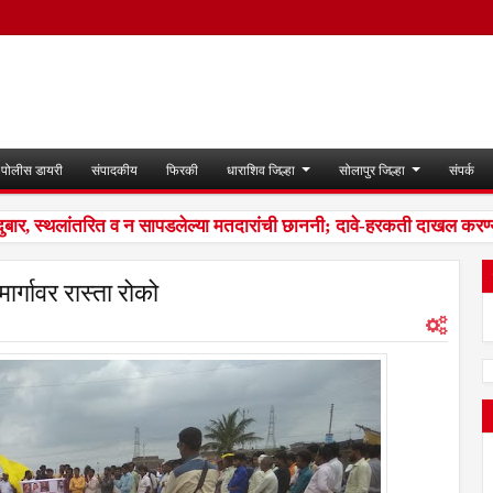
पोलीस डायरी
संपादकीय
फिरकी
धाराशिव जिल्हा
सोलापुर जिल्हा
संपर्क
स्थलांतरित व न सापडलेल्या मतदारांची छाननी; दावे-हरकती दाखल करण्याच
्गावर रास्ता रोको