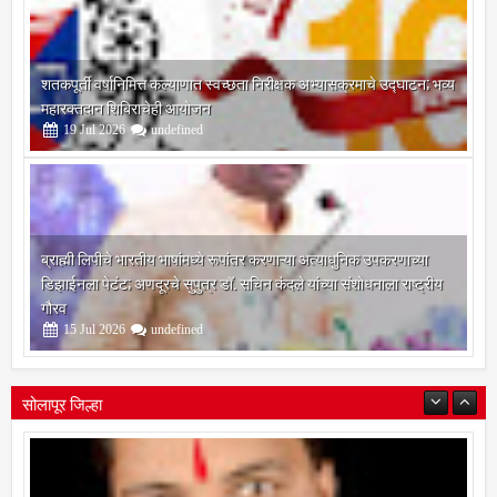
शतकपूर्ती वर्षानिमित्त कल्याणात स्वच्छता निरीक्षक अभ्यासक्रमाचे उद्घाटन; भव्य
महारक्तदान शिबिराचेही आयोजन
19
Jul
2026
undefined
ब्राह्मी लिपीचे भारतीय भाषांमध्ये रूपांतर करणाऱ्या अत्याधुनिक उपकरणाच्या
डिझाईनला पेटंट; अणदूरचे सुपुत्र डॉ. सचिन कंदले यांच्या संशोधनाला राष्ट्रीय
गौरव
15
Jul
2026
undefined
सोलापूर जिल्हा