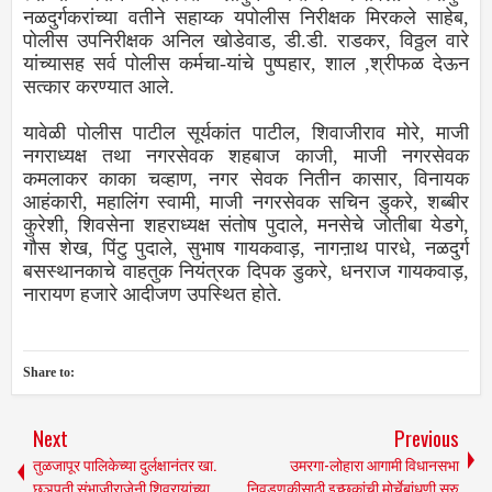
नळदुर्गकरांच्या वतीने सहाय्क यपोलीस निरीक्षक मिरकले साहेब,
पोलीस उपनिरीक्षक अनिल खोडेवाड, डी.डी. राडकर, विठ्ठल वारे
यांच्यासह सर्व पोलीस कर्मचा-यांचे पुष्पहार, शाल ,श्रीफळ देऊन
सत्कार करण्यात आले.
यावेळी पोलीस पाटील सूर्यकांत पाटील, शिवाजीराव मोरे, माजी
नगराध्यक्ष तथा नगरसेवक शहबाज काजी, माजी नगरसेवक
कमलाकर काका चव्हाण, नगर सेवक नितीन कासार, विनायक
आहंकारी, महालिंग स्वामी, माजी नगरसेवक सचिन डुकरे, शब्बीर
कुरेशी, शिवसेना शहराध्यक्ष संतोष पुदाले, मनसेचे जोतीबा येडगे,
गौस शेख, पिंटु पुदाले, सुभाष गायकवाड़, नागऩाथ पारधे, नळदुर्ग
बसस्थानकाचे वाहतुक नियंत्रक दिपक डुकरे, धनराज गायकवाड़,
नारायण हजारे आदीजण उपस्थित होते.
Share to:
Next
Previous
तुळजापूर पालिकेच्या दुर्लक्षानंतर खा.
उमरगा-लोहारा आगामी विधानसभा
छञपती संभाजीराजेनी शिवरायांच्या
निवडणुकीसाठी इच्छुकांची मोर्चेबांधणी सुरु