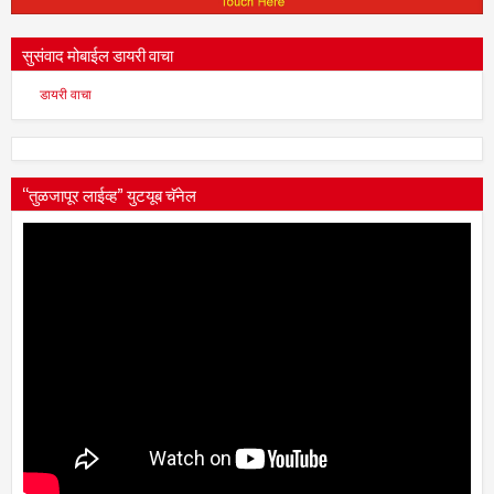
सुसंवाद मोबाईल डायरी वाचा
डायरी वाचा
“तुळजापूर लाईव्ह” युटयूब चॅनेल