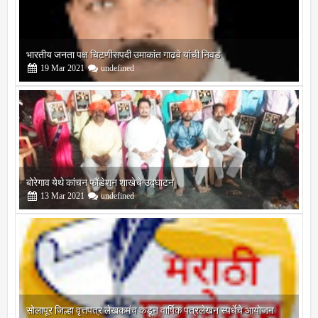
बोरेगाव येथे कांचन फौंडेशन शाखेचे उद्घाटन
13
Mar
2021
undefined
सोलापूर जिल्हा वृत्तपत्र लेखकमंच कडून वार्षिक पत्रलेखन स्पर्धेचे आयोजन
09
Feb
2021
undefined
श्री मल्लिकार्जुन प्रशालेकडून उमाकांत गाढवे यांचा सत्कार