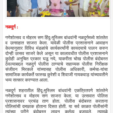
नळदुर्ग :
गणेशोत्सव व मोहरम सण हिंदु-मुस्लिम बांधवांनी नळदुर्गमध्ये शांततेत
व उत्साहात साजरा केला. यावेळी पोलीस प्रशासनाने आवाहन
केल्यानुसार विविध मंडळांचे कार्यकर्त्यांनी कायदयाचे पालन करुन
दोन्ही उत्सव साजरे केले असून या कालावधीत पोलीस प्रशासनाने
कुठेही अनुचित प्रकार घडू नये, याकरीता चोख पोलीस बंदोबस्त
ठेवल्याबद्दल नळदुर्ग पोलीस ठाण्याचे सहाय्यक पोलीस निरीक्षक
संजीवन मिरकले यांच्यासह पोलीस अधिकारी, कर्मचा-यांचा
सामाजिक कार्यकर्ते फारुख कुरेशी व शिवाजी गायकवाड़ यांच्यावतीने
भव्य सत्कार करण्यात आला.
नळदुर्ग शहरातील हिंदू-मुस्लिम बांधवांनी एकत्रितपणे शांततेने
गणेशोत्सव व मोहरम सण साजरा केला. या उत्सवात पोलिस
प्रशासनावर प्रचंड ताण होता. पोलीस बंदोबस्त करताना
पोलिसांची दमछाक होताना दिसत होती. या सर्व काळत पोलीसांनी
त्यांच्या परीने बंदोबस्त लावुन कर्तव्य बजावले. त्यामुळे