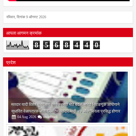
रविवार, दिनांक 9 ऑगस्ट 2026
आपला आगमन क्रमांक
8
5
6
8
4
4
0
प्रदेश
मतदार यादी विशेष पुनरीक्षण कार्यक्रमात मोठे बदल; भारत निवडणूक आयोगाने
सुधारित वेळापत्रक जाहीर; अंतिम मतदार यादी २७ ऑक्टोबरला प्रसिद्ध होणार
04
Aug
2026
undefined