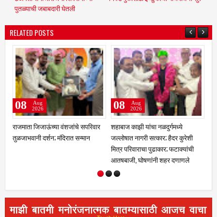
पुतळ्याची जबाबदारी घेतली
RELATED POSTS
08
07
07
Aug
Aug
2026
2026
शहाबाज काझी यांचा नळदुर्गमध्ये
एसआयआर मोहीम : नळदुर्ग शहरातील
खोट्य
जल्लोषात नागरी सत्कार; हैदर कुरेशी
३,९२४ मतदारांची नावे वगळलीमयत,
न्याय
मित्र परिवाराचा पुढाकार; फटाक्यांची
दुबार, स्थलांतरित व न सापडलेल्या
पवनचक
आतषबाजी, घोषणांनी शहर दणाणले
मतदारांची छाननी; दावे-हरकती दाखल
करण्य
करण्याचे आवाहन