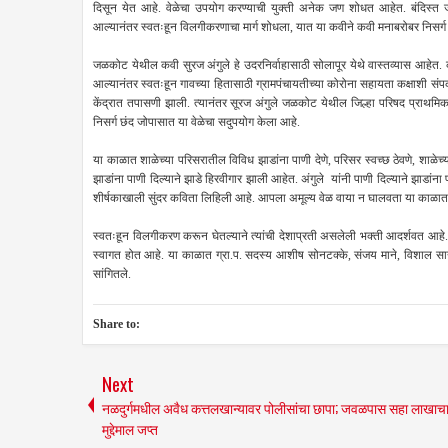
दिसून येत आहे. वेळेचा उपयोग करण्याची युक्ती अनेक जण शोधत आहेत. बंदिस
आल्यानंतर स्वतःहून विलगीकरणाचा मार्ग शोधला, यात या कवीने कवी मनाबरोबर निसर्
जळकोट येथील कवी सुरज अंगुले हे उदरनिर्वाहासाठी सोलापूर येथे वास्तव्यास आहेत. 
आल्यानंतर स्वतःहून गावच्या हितासाठी ग्रामपंचायतीच्या कोरोना सहायता कक्षाशी सं
केंद्रात तपासणी झाली. त्यानंतर सूरज अंगुले जळकोट येथील जिल्हा परिषद प्राथम
निसर्ग छंद जोपासात या वेळेचा सदुपयोग केला आहे.
या काळात शाळेच्या परिसरातील विविध झाडांना पाणी देणे, परिसर स्वच्छ ठेवणे, शाळे
झाडांना पाणी दिल्याने झाडे हिरवीगार झाली आहेत. अंगुले यांनी पाणी दिल्याने झाडांन
शीर्षकाखाली सुंदर कविता लिहिली आहे. आपला अमूल्य वेळ वाया न घालवता या काळात निस
स्वतःहून विलगीकरण करून घेतल्याने त्यांची देशाप्रती असलेली भक्ती आदर्शवत आहे. त्
स्वागत होत आहे. या काळात ग्रा.प. सदस्य आशीष सोनटक्के, संजय माने, विशाल साखरे, 
सांगितले.
Share to:
Next
नळदुर्गमधील अवैध कत्तलखान्यावर पोलीसांचा छापा; जवळपास सहा लाखाच
मुद्देमाल जप्त