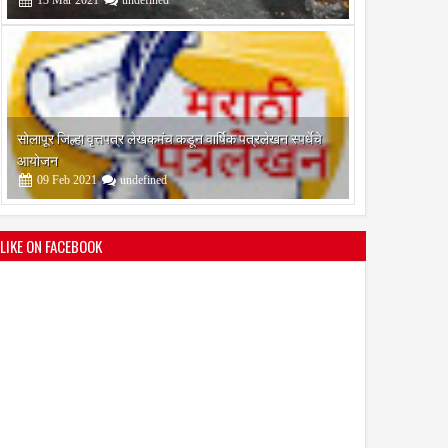
सोलापूर जिल्हा वृत्तपत्र लेखकमंच कडून वार्षिक पत्रलेखन स्पर्धेचे
आयोजन
09
Feb
2021
undefined
श्री मल्लिकार्जुन प्रशालेकडून उमाकांत गाढवे यांचा सत्कार
25
Mar
2021
undefined
LIKE ON FACEBOOK