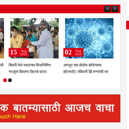
15
02
28
Aug
Aug
2020
2020
ाजी
चिवरी येथे स्वातंत्र्य दिनानिमित्त
अणदुर गाव होतोय कोरोनाचा
काटी ये
गरजूंना किराणा किटचे वाटप
हॉटस्पॉट; रविवारी 18 रुग्णांची भर
यांचे द