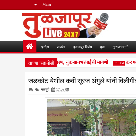
Menu
प्रदेश
राजरंग
तुळजापुर विशेष
युवा
तुळजाभवानी
ताज्या घडामोडी
ा; पशुपालकांमध्ये भीतीचे वातावरण, नुकसानभरपाईची मागणी
कर थकबाक
5:16 PM
जळकोट येथील कवी सूरज अंगुले यांनी विलीगी
नळदुर्ग
17:08:00