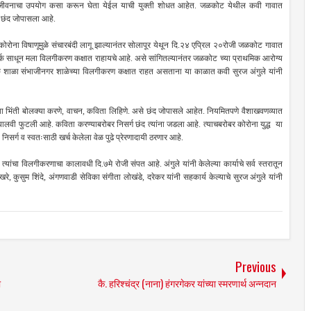
्त जीवनाचा उपयोग कसा करून घेता येईल याची युक्ती शोधत आहेत. जळकोट येथील कवी गावात
ग छंद जोपासला आहे.
कोरोना विषाणूमुळे संचारबंदी लागू झाल्यानंतर सोलापूर येथून दि.२४ एप्रिल २०रोजी जळकोट गावात
पर्क साधून मला विलगीकरण कक्षात राहायचे आहे. असे सांगितल्यानंतर जळकोट च्या प्राथमिक आरोग्य
िक शाळा संभाजीनगर शाळेच्या विलगीकरण कक्षात राहत असताना या काळात कवी सुरज अंगुले यांनी
च्या भिंती बोलक्या करणे, वाचन, कविता लिहिणे. असे छंद जोपासले आहेत. नियमितपणे वैशाखवणव्यात
ा पालवी फुटली आहे. कविता करण्याबरोबर निसर्ग छंद त्यांना जडला आहे. त्याचबरोबर कोरोना युद्ध या
र्ग व स्वतःसाठी खर्च केलेला वेळ पुढे प्रेरणादायी ठरणार आहे.
यांचा विलगीकरणाचा कालावधी दि.७मे रोजी संपत आहे. अंगुले यांनी केलेल्या कार्याचे सर्व स्तरातून
कुसुम शिंदे, अंगणवाडी सेविका संगीता लोखंडे, दरेकर यांनी सहकार्य केल्याचे सुरज अंगुले यांनी
Previous
ा
कै. हरिश्चंद्र (नाना) हंगरगेकर यांच्या स्मरणार्थ अन्नदान