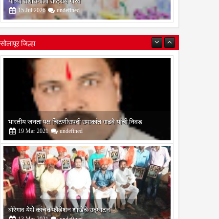
यांच्या संशोधनाला राष्ट्रीय गौरव
15
Jul
2026
undefined
सोलापूर जिल्हा
भारतीय जनता पक्ष चिटणीसपदी उमाकांत गाढवे यांची निवड
19
Mar
2021
undefined
22
Jul
Jul
2020
2020
थील जेष्ठ नागरिक भारत गाटे
होर्टी येथील केंद्रीय प्राथमिक शाळेत
ु:खद निधन
वृक्षारोपण
बोरेगाव येथे कांचन फौंडेशन शाखेचे उद्घाटन
13
Mar
2021
undefined