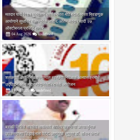
मतदार यादी विशेष पुनरीक्षण कार्यक्रमात मोठे बदल; भारत निवडणूक
आयोगाने सुधारित वेळापत्रक जाहीर; अंतिम मतदार यादी २७
ऑक्टोबरला प्रसिद्ध होणार
04
Aug
2026
undefined
शतकपूर्ती वर्षानिमित्त कल्याणात स्वच्छता निरीक्षक अभ्यासक्रमाचे
उद्घाटन; भव्य महारक्तदान शिबिराचेही आयोजन
19
Jul
2026
undefined
ब्राह्मी लिपीचे भारतीय भाषांमध्ये रूपांतर करणाऱ्या अत्याधुनिक
उपकरणाच्या डिझाईनला पेटंट; अणदूरचे सुपुत्र डॉ. सचिन कंदले