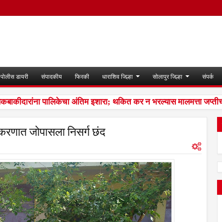
पोलीस डायरी
संपादकीय
फिरकी
धाराशिव जिल्हा
सोलापुर जिल्हा
संपर्क
ीदारांना पालिकेचा अंतिम इशारा; थकित कर न भरल्यास मालमत्ता जप्तीची क
करणात जोपासला निसर्ग छंद