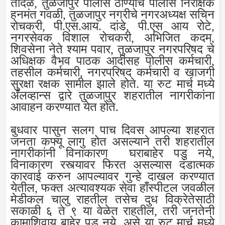
तांदळे, तुळजापुर पोलीस ठाण्याचे पोलीस निरीक्षक
हनमंत गवळी, तुळजापुर नगरीचे नगरअध्यक्ष सचिन
रोचकरी, पी.एस.आय. दांडे, पी.एस आय रोटे,
नगरसेवक विशाल रोचकरी, अभिजित कदम,
शिवसेना नेते श्याम पवार, तुळजापुर नगरपरिषद चे
अधिक्षक वैभव पाठक आदीसह पोलीस कर्मचारी,
तहसील कर्मचारी, नगरपरिषद कर्मचारी व खाजगी
सुरक्षा रक्षक सामील झाले होते. या रुट मार्च मध्ये
अँलव्हान्स द्वारे तुळजापुर शहरातील नागरीकांना
आवाहन करण्यात येत होते.
बुधवार पासुन सलग पाच दिवस आपल्या शहरात
जनता कफ्यू लागु होत असल्याने तरी शहरातील
नागरीकांनी विनाकारण घराबाहेर पडु नये,
विनाकारण रस्त्यावर फिरत असल्यास दंडात्मक
कारवाई करुन आपल्यावर गुन्हे दाखल करण्यात
येतील, फक्त अत्यावश्यक सेवा हाँस्पीटल जवळील
मेडीकल चालु राहतील तसेच दुध विक्रेतेसाठी
सकाळी ६ ते ९ या वेळेत राहतील, तरी जनतेनी
कामाशिवाय बाहेर पडु नये, असे या रुट मार्च मध्ये