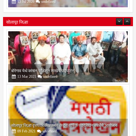
गौरव
15
Jul
2026
undefined
सोलापूर जिल्हा
बोरेगाव येथे कांचन फौंडेशन शाखेचे उद्घाटन
13
Mar
2021
undefined
सोलापूर जिल्हा वृत्तपत्र लेखकमंच कडून वार्षिक पत्रलेखन स्पर्धेचे आयोजन