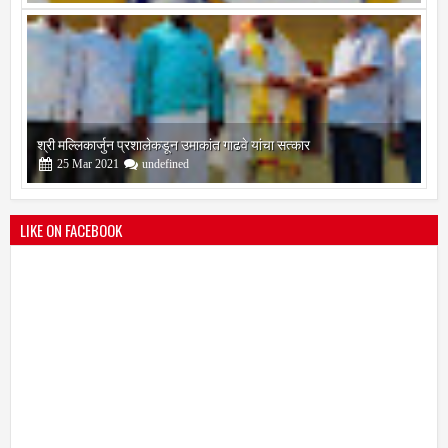
09
Feb
2021
undefined
श्री मल्लिकार्जुन प्रशालेकडून उमाकांत गाढवे यांचा सत्कार
25
Mar
2021
undefined
LIKE ON FACEBOOK
भारतीय जनता पक्ष चिटणीसपदी उमाकांत गाढवे यांची निवड
19
Mar
2021
undefined