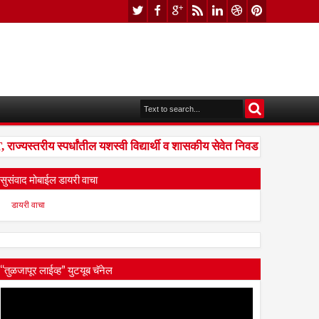
्यस्तरीय स्पर्धांतील यशस्वी विद्यार्थी व शासकीय सेवेत निवड झालेल्यांना सं
सुसंवाद मोबाईल डायरी वाचा
डायरी वाचा
“तुळजापूर लाईव्ह” युटयूब चॅनेल