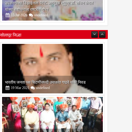
उपकरणाच्या डिझाईनला पेटंट; अणदूरचे सुपुत्र डॉ. सचिन कंदले
यांच्या संशोधनाला राष्ट्रीय गौरव
15
Jul
2026
undefined
सोलापूर जिल्हा
बोरेगाव येथे कांचन फौंडेशन शाखेचे उद्घाटन
13
Mar
2021
undefined
सोलापूर जिल्हा वृत्तपत्र लेखकमंच कडून वार्षिक पत्रलेखन स्पर्धेचे