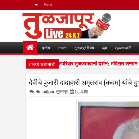
Menu
प्रदेश
राजरंग
तुळजापुर विशेष
युवा
तुळजाभवानी
ताज्या घडामोडी
ाजमाता जिजाऊंच्या वंशजांचे सपरिवार तुळजाभवानी दर्शन; मंदिरात सन्मान
1
देवीचे पुजारी दादाहारी अमृतराव (कदम) यांचे 
Tuljapur
,
तुळजापूर
17:58:00