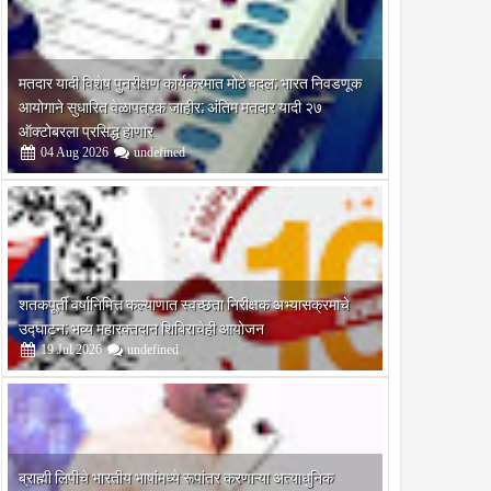
मतदार यादी विशेष पुनरीक्षण कार्यक्रमात मोठे बदल; भारत निवडणूक
आयोगाने सुधारित वेळापत्रक जाहीर; अंतिम मतदार यादी २७
ऑक्टोबरला प्रसिद्ध होणार
04
Aug
2026
undefined
शतकपूर्ती वर्षानिमित्त कल्याणात स्वच्छता निरीक्षक अभ्यासक्रमाचे
उद्घाटन; भव्य महारक्तदान शिबिराचेही आयोजन
19
Jul
2026
undefined
ब्राह्मी लिपीचे भारतीय भाषांमध्ये रूपांतर करणाऱ्या अत्याधुनिक