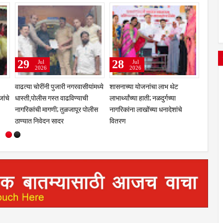
13
04
Aug
Aug
2020
2020
ी तेलंगणा
सावरगाव येथे स्वप्नील मुळे यांचा
तामलवाडी व परिसरात रक्षाबंधन
रा
वाढदिवस साजरा
साधेपणाने साजरा