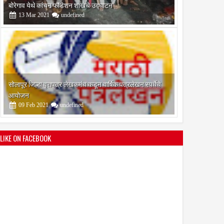
आयोजन
09
Feb
2021
undefined
श्री मल्लिकार्जुन प्रशालेकडून उमाकांत गाढवे यांचा सत्कार
25
Mar
2021
undefined
LIKE ON FACEBOOK
भारतीय जनता पक्ष चिटणीसपदी उमाकांत गाढवे यांची निवड
19
Mar
2021
undefined