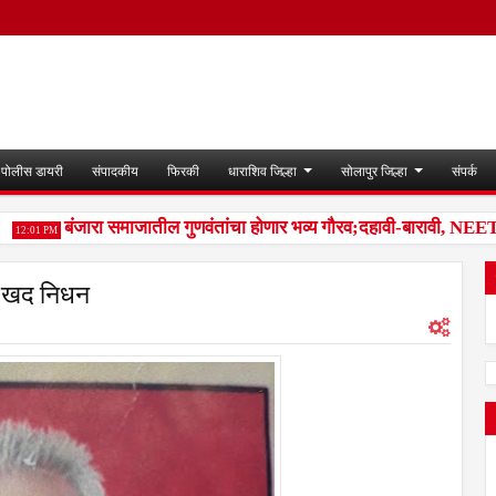
पोलीस डायरी
संपादकीय
फिरकी
धाराशिव जिल्हा
सोलापुर जिल्हा
संपर्क
बंजारा समाजातील गुणवंतांचा होणार भव्य गौरव;दहावी-बारावी, NEET, राज
2:01 PM
दुःखद निधन