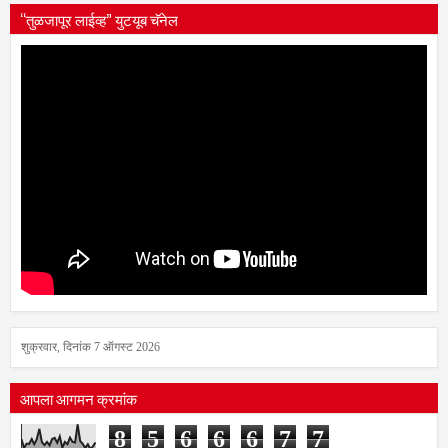
“तुळजापूर लाईव्ह” युटयूब चॅनेल
शुक्रवार, दिनांक 7 ऑगस्ट 2026
आपला आगमन क्रमांक