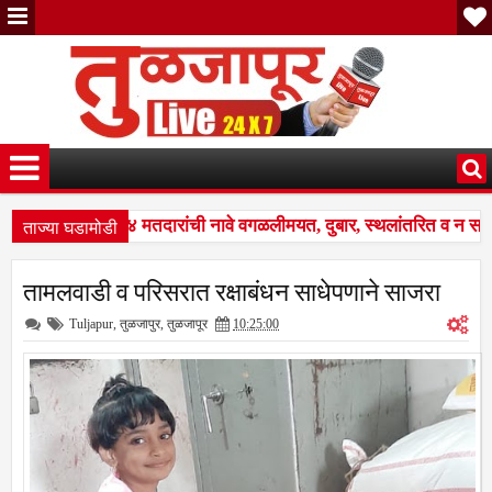
ताज्या घडामोडी
शहरातील ३,९२४ मतदारांची नावे वगळलीमयत, दुबार, स्थलांतरित व न सापडले
षण कार्यक्रमात मोठे बदल; भारत निवडणूक आयोगाने सुधारित वेळापत्रक जाहीर;
तामलवाडी व परिसरात रक्षाबंधन साधेपणाने साजरा
शहरातील ३,९२४ मतदारांची नावे वगळलीमयत, दुबार, स्थलांतरित व न सापडले
Tuljapur
,
तुळजापुर
,
तुळजापूर
10:25:00