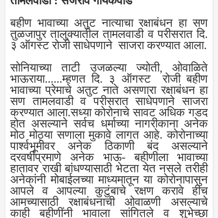
तामलवाडी : सर्जेराव गायकवाड
बहीण भावाच्या अतुट नात्याचा रक्षाबंधन हा सण
तुळजापुर तालुक्यातील तामलवाडी व परीसरात दि.
३ ऑगस्ट रोजी साधेपणाने साजरा करण्यात आला.
सोनियाच्या ताटी उजळल्या ज्योती, ओवाळिते
भाऊराया......म्हणत दि. ३ ऑगस्ट रोजी बहीण
भावाच्या प्रेमाचे अतुट नाते असणारा रक्षाबंधन हा
सण तामलवाडी व परीसरात साधेपणाने साजरा
करण्यात आला.सध्या कोरोनाचे सावट अधिक गडद
होत असल्याने सर्वच धर्माच्या नागरीकाना अनेक
मोठ मोठ्या सणाला मुकावे लागत आहे. कोरोनाच्या
पार्श्वभूमीवर अनेक ठिकाणी बंद असल्याने
दरवर्षीप्रमाणे अनेक भाऊ- बहीणीला भावाच्या
हातावर राखी बांधण्यासाठी भेटता येत नसले तरीही
अनेकांनी मोबाईलच्या माध्यमातून या कोरोनापासुन
आपले व आपल्या कुटुंबाचे रक्षण करावे हीच
आमच्यासाठी रक्षाबंधनाची ओवाळणी असल्याचे
काही बहीणींनी भावाला सांगितले व शुभेच्छा