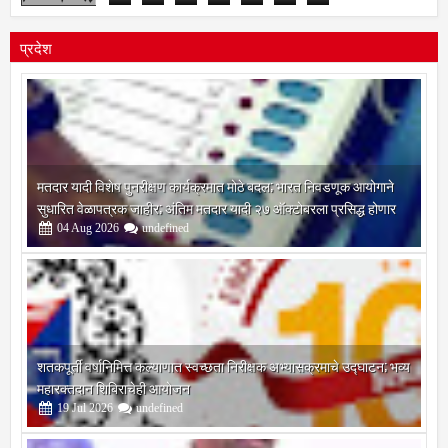
8
5
6
6
6
7
7
प्रदेश
मतदार यादी विशेष पुनरीक्षण कार्यक्रमात मोठे बदल; भारत निवडणूक आयोगाने
सुधारित वेळापत्रक जाहीर; अंतिम मतदार यादी २७ ऑक्टोबरला प्रसिद्ध होणार
04
Aug
2026
undefined
शतकपूर्ती वर्षानिमित्त कल्याणात स्वच्छता निरीक्षक अभ्यासक्रमाचे उद्घाटन; भव्य
महारक्तदान शिबिराचेही आयोजन
19
Jul
2026
undefined