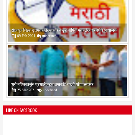
श्री मल्लिकार्जुन प्रशालेकडून उमाकांत गाढवे यांचा सत्कार
25
Mar
2021
undefined
भारतीय जनता पक्ष चिटणीसपदी उमाकांत गाढवे यांची निवड
19
Mar
2021
undefined
LIKE ON FACEBOOK