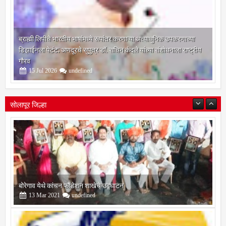
ब्राह्मी लिपीचे भारतीय भाषांमध्ये रूपांतर करणाऱ्या अत्याधुनिक उपकरणाच्या
डिझाईनला पेटंट; अणदूरचे सुपुत्र डॉ. सचिन कंदले यांच्या संशोधनाला राष्ट्रीय
गौरव
15
Jul
2026
undefined
सोलापूर जिल्हा
सोलापूर जिल्हा वृत्तपत्र लेखकमंच कडून वार्षिक पत्रलेखन स्पर्धेचे आयोजन
09
Feb
2021
undefined