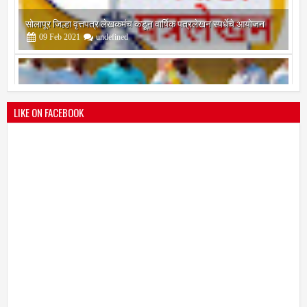
श्री मल्लिकार्जुन प्रशालेकडून उमाकांत गाढवे यांचा सत्कार
25
Mar
2021
undefined
LIKE ON FACEBOOK
भारतीय जनता पक्ष चिटणीसपदी उमाकांत गाढवे यांची निवड
19
Mar
2021
undefined