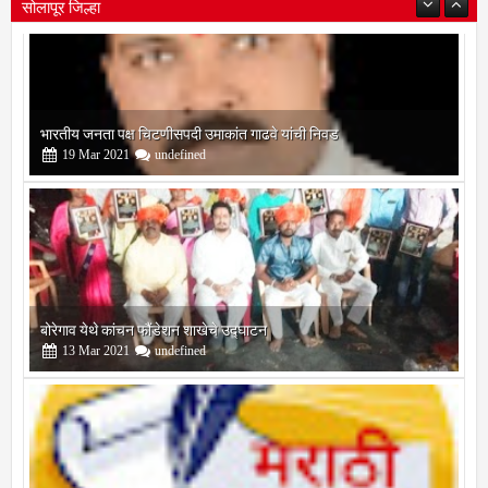
सोलापूर जिल्हा
बोरेगाव येथे कांचन फौंडेशन शाखेचे उद्घाटन
13
Mar
2021
undefined
सोलापूर जिल्हा वृत्तपत्र लेखकमंच कडून वार्षिक पत्रलेखन स्पर्धेचे आयोजन
09
Feb
2021
undefined