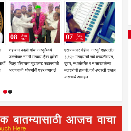
08
08
08
Aug
Aug
2026
2026
ून
राजमाता जिजाऊंच्या वंशजांचे
बंजारा समाजातील गुणवंतांचा होणार
शहाबाज 
सपरिवार तुळजाभवानी दर्शन; मंदिरात
भव्य गौरव;दहावी-बारावी, NEET,
जल्लोषा
सन्मान
राज्यस्तरीय स्पर्धांतील यशस्वी विद्यार्थी
मित्र प
व शासकीय सेवेत निवड झालेल्यांना
आतषबाज
संधी; १५ ऑगस्टपर्यंत ऑनलाइन
नोंदणी