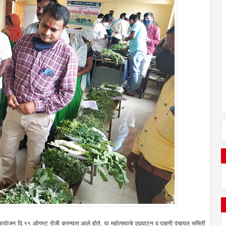
 आयोजन दि.११ ऑगस्ट रोजी करण्यात आले होते. या महोत्सवाचे उद्घाटन व पाहणी पंचायत समिती