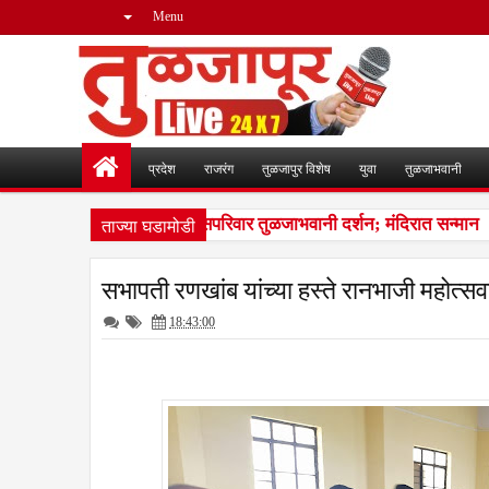
Menu
प्रदेश
राजरंग
तुळजापुर विशेष
युवा
तुळजाभवानी
ताज्या घडामोडी
जमाता जिजाऊंच्या वंशजांचे सपरिवार तुळजाभवानी दर्शन; मंदिरात सन्मान
12
सभापती रणखांब यांच्या हस्ते रानभाजी महोत्स
18:43:00