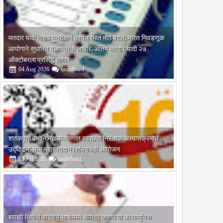
मतदार यादी विशेष पुनरीक्षण कार्यक्रमात मोठे बदल; भारत निवडणूक
आयोगाने सुधारित वेळापत्रक जाहीर; अंतिम मतदार यादी २७
ऑक्टोबरला प्रसिद्ध होणार
04
Aug
2026
undefined
शतकपूर्ती वर्षानिमित्त कल्याणात स्वच्छता निरीक्षक अभ्यासक्रमाचे
उद्घाटन; भव्य महारक्तदान शिबिराचेही आयोजन
19
Jul
2026
undefined
ब्राह्मी लिपीचे भारतीय भाषांमध्ये रूपांतर करणाऱ्या अत्याधुनिक