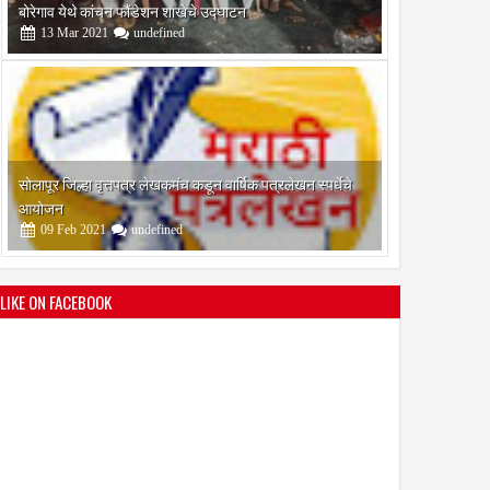
आयोजन
09
Feb
2021
undefined
श्री मल्लिकार्जुन प्रशालेकडून उमाकांत गाढवे यांचा सत्कार
25
Mar
2021
undefined
LIKE ON FACEBOOK
भारतीय जनता पक्ष चिटणीसपदी उमाकांत गाढवे यांची निवड
19
Mar
2021
undefined