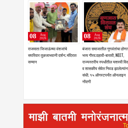
07
06
Aug
Aug
2026
2026
खोट्या नोटरी कराराच्या आधारे
तीन लांडग्यांचा कळप शेळ्यांवर तुट
न्यायालयाची दिशाभूल केल्याचा आरोप;
पडला; सहा शेळ्या ठार, दोन गंभीर
पवनचक्की कंपनीविरोधात गुन्हा दाखल
जखमीशहापूर शिवारातील घटना;
करण्याची मागणी
पशुपालकांमध्ये भीतीचे वातावरण,
नुकसानभरपाईची मागणी