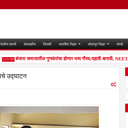
पोलीस डायरी
संपादकीय
फिरकी
धाराशिव जिल्हा
सोलापुर जिल्हा
संपर्क
बंजारा समाजातील गुणवंतांचा होणार भव्य गौरव;दहावी-बारावी, NEET, राज्
:01 PM
वाचे उद्घाटन