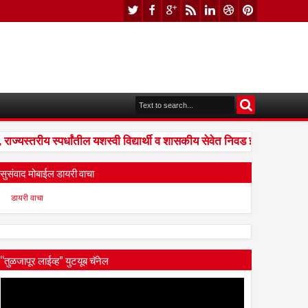
यस्तरीय स्पर्धांतील यशस्वी विद्यार्थी व शासकीय सेवेत निवड झालेल्यांना संध
सुसंवाद मोबाईल डायरी वाचा
डायरी वाचा
“तुळजापूर लाईव्ह” युटयूब चॅनेल