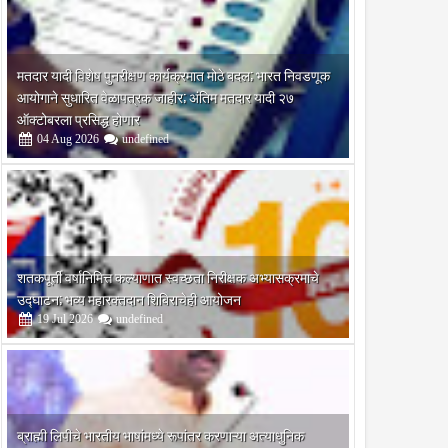
मतदार यादी विशेष पुनरीक्षण कार्यक्रमात मोठे बदल; भारत निवडणूक
आयोगाने सुधारित वेळापत्रक जाहीर; अंतिम मतदार यादी २७
ऑक्टोबरला प्रसिद्ध होणार
04
Aug
2026
undefined
शतकपूर्ती वर्षानिमित्त कल्याणात स्वच्छता निरीक्षक अभ्यासक्रमाचे
उद्घाटन; भव्य महारक्तदान शिबिराचेही आयोजन
19
Jul
2026
undefined
ब्राह्मी लिपीचे भारतीय भाषांमध्ये रूपांतर करणाऱ्या अत्याधुनिक