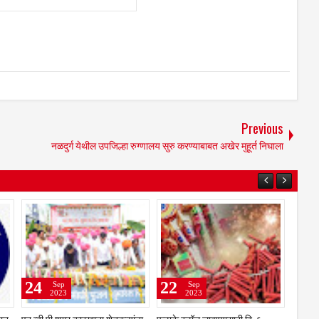
Previous
नळदुर्ग येथील उपजिल्हा रुग्णालय सुरु करण्याबाबत अखेर मुहूर्त निघाला
25
24
24
Sep
Sep
2023
2023
भंडारी येथील नितीन शिंदे आर्मी
अवैध मद्य विरोधी विशेष मोहिमेदरम्यान
एन.व्ही