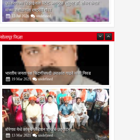
उपकरणाच्या डिझाईनला पेटंट; अणदूरचे सुपुत्र डॉ. सचिन कंदले
यांच्या संशोधनाला राष्ट्रीय गौरव
15
Jul
2026
undefined
सोलापूर जिल्हा
बोरेगाव येथे कांचन फौंडेशन शाखेचे उद्घाटन
13
Mar
2021
undefined
सोलापूर जिल्हा वृत्तपत्र लेखकमंच कडून वार्षिक पत्रलेखन स्पर्धेचे