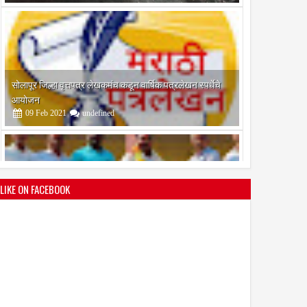
आयोजन
09
Feb
2021
undefined
श्री मल्लिकार्जुन प्रशालेकडून उमाकांत गाढवे यांचा सत्कार
25
Mar
2021
undefined
LIKE ON FACEBOOK
भारतीय जनता पक्ष चिटणीसपदी उमाकांत गाढवे यांची निवड
19
Mar
2021
undefined