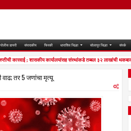
पोलीस डायरी
संपादकीय
फिरकी
धाराशिव जिल्हा
सोलापुर जिल्हा
संपर्क
ी कारवाई ; शासकीय कार्यालयांसह संस्थांकडे तब्बल ३२ लाखांची थकबाकी
 वाढ; तर 5 जणांचा मृत्यू