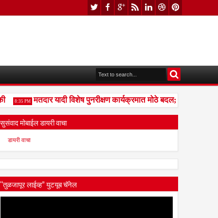
मतदार यादी विशेष पुनरीक्षण कार्यक्रमात मोठे बदल; भारत निवडणूक आ
8:35 PM
सुसंवाद मोबाईल डायरी वाचा
डायरी वाचा
“तुळजापूर लाईव्ह” युटयूब चॅनेल