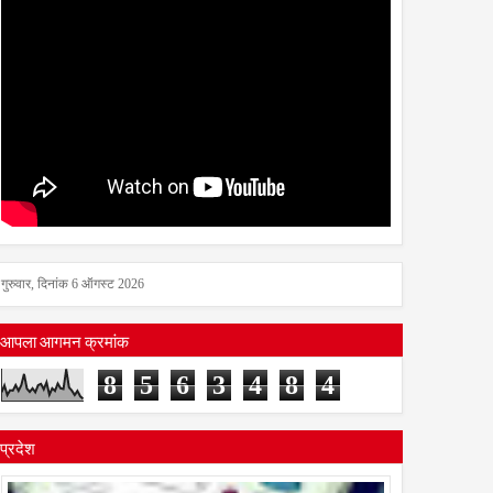
गुरुवार, दिनांक 6 ऑगस्ट 2026
आपला आगमन क्रमांक
8
5
6
3
4
8
4
प्रदेश