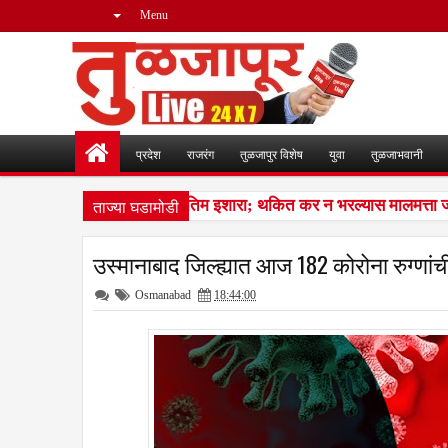
Menu
प्रदेश
राजरंग
तुळजापुर विशेष
युवा
तुळजाभवानी
ताज्या घडामोडी
बाकीदारांना पालिकेचा अंतिम इशारा; थकित कर न भरल्यास मालमत्ता जप्तीच
उस्मानाबाद जिल्ह्यात आज 182 कोरोना रुग्णांची
Osmanabad
18:44:00