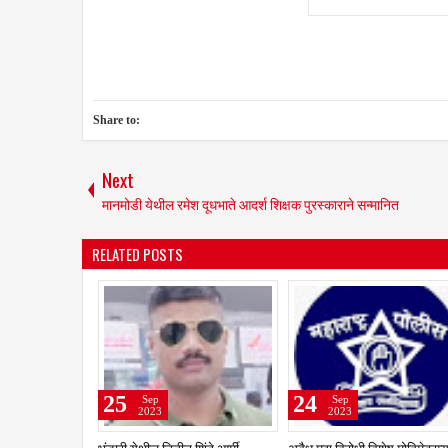
Share to:
Next
मानमोडी येथील रमेश दूधभाते आदर्श शिक्षक पुरस्काराने सन्मानित
RELATED POSTS
21
21
Sep
Sep
2023
2023
धाराशिव : सर्व प्रकल्पातील पाणी हे
25 टक्के मर्यादेपर्यंत शेतकऱ्यांना