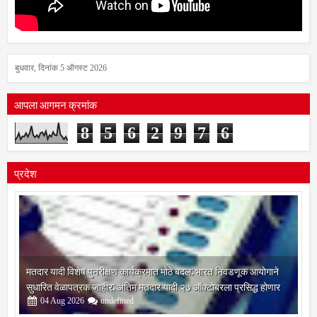
बुधवार, दिनांक 5 ऑगस्ट 2026
आपला आगमन क्रमांक
8
5
6
2
9
7
6
प्रदेश
मतदार यादी विशेष पुनरीक्षण कार्यक्रमात मोठे बदल; भारत निवडणूक आयोगाने
सुधारित वेळापत्रक जाहीर; अंतिम मतदार यादी २७ ऑक्टोबरला प्रसिद्ध होणार
04
Aug
2026
undefined