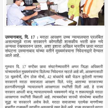
उस्मानाबाद, दि. 17 :
मराठा आरक्षण उच्च न्यायालयात प्रलंबित
असल्यामुळे राज्य सरकारने कोणतीही शासकीय भरती करु नये
अन्यथा रस्त्यावरुन उतरु, अशा इशारा अखिल भारतीय छावा मराठा
संघटना उस्मानाबाद यांच्या वतीने मुख्यमंत्र्याना निवेदनाद्वारे देण्यात
आले आहे.
गुरुवार दि. 17 सप्टेंबर छावा संघटनेच्यावतीने अप्पर जिल्हा अधिकारी
यांच्यामार्फत मुख्यमंत्र्यांना दिलेल्या निवेदनात म्हटले आहे की, आरक्षणासाठी
58 मूकमोर्चे, दोन ठोक मोर्चा, 42 बांधवांचे बळी घेऊन कुठेतरी मागच्या
सरकारने मराठा समाजाला आरक्षण दिले. परंतु आताच्या सरकारच्या
हलगर्जीपणामुळे न्यायालयाने आरक्षणाला स्थगिती दिली आहे. हे राज्य
सरकार आपली बाजू न्यायालयामध्ये भक्कमपणे मांडू न शकल्यामुळे मराठा
आरक्षणास स्थगिती मिळाली आहे. त्याचबरोबर सारथी संस्थेच्या बाबतीत
सुद्धा या सरकारने असेच केले. मराठा समाजाच्या प्रत्येक मागणीच्या
बाबतीत राज्यकर्ते उदासीन असल्याचे नमूद केले आहे. राज्य सरकारने मराठा