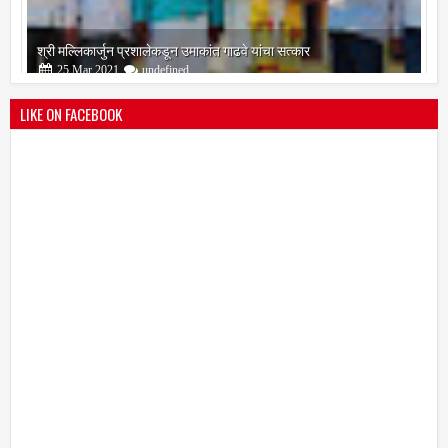
श्री मल्लिकार्जुन प्रशालेकडून उमाकांत गाढवे यांचा सत्कार
25
Mar
2021
undefined
LIKE ON FACEBOOK
भारतीय जनता पक्ष चिटणीसपदी उमाकांत गाढवे यांची निवड
19
Mar
2021
undefined