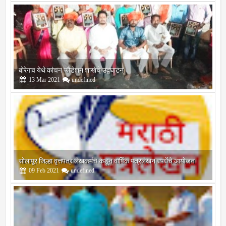
बोरेगाव येथे कांचन फौंडेशन शाखेचे उद्घाटन
13
Mar
2021
undefined
सोलापूर जिल्हा वृत्तपत्र लेखकमंच कडून वार्षिक पत्रलेखन स्पर्धेचे आयोजन
09
Feb
2021
undefined