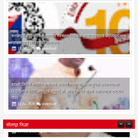
शतकपूर्ती वर्षानिमित्त कल्याणात स्वच्छता निरीक्षक अभ्यासक्रमाचे उद्घाटन; भव्य
महारक्तदान शिबिराचेही आयोजन
19
Jul
2026
undefined
ब्राह्मी लिपीचे भारतीय भाषांमध्ये रूपांतर करणाऱ्या अत्याधुनिक उपकरणाच्या
डिझाईनला पेटंट; अणदूरचे सुपुत्र डॉ. सचिन कंदले यांच्या संशोधनाला राष्ट्रीय
गौरव
15
Jul
2026
undefined
सोलापूर जिल्हा