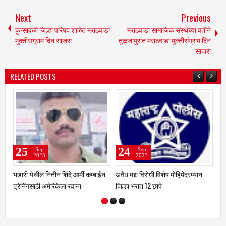
Next
Previous
कुन्सावळी जिल्हा परिषद शाळेत मराठवाडा
मराठवाडा सामाजिक संस्थेच्या वतीने
मुक्तीसंग्राम दिन साजरा
तुळजापुरात मराठवाडा मुक्तीसंग्राम दिन
साजरा
RELATED POSTS
24
22
Sep
Sep
2023
2023
ष मोहिमेदरम्यान
एन.व्ही.पी शुगर कारखाना शेतकऱ्यांना
फटाके स्टॉल लावण्यासाठी दि. 
केंद्र बिंदू मानून काम करणार - खा
ऑक्टोंबरपर्यंत प्रस्ताव मागविले
राजेनिंबाळकर