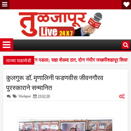
ताज्या घडामोडी
 कळप शेळ्यांवर तुटून पडला; सहा शेळ्या ठार, दोन गंभीर जखमीशहापूर शिवारा
स बस देतो' म्हणत १७ लाखांचा गंडा; तुळजापूर तालुक्यातील दाम्पत्याची आर्थिक फ
कुलगुरू डॉ. मृणालिनी फडणवीस जीवनगौरव
 कळप शेळ्यांवर तुटून पडला; सहा शेळ्या ठार, दोन गंभीर जखमीशहापूर शिवारा
पुरस्काराने सन्मानित
Sholapur
19:02:00