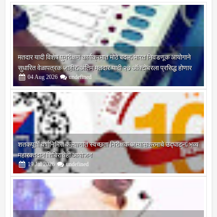
मतदार यादी विशेष पुनरीक्षण कार्यक्रमात मोठे बदल; भारत निवडणूक आयोगाने
सुधारित वेळापत्रक जाहीर; अंतिम मतदार यादी २७ ऑक्टोबरला प्रसिद्ध होणार
04
Aug
2026
undefined
शतकपूर्ती वर्षानिमित्त कल्याणात स्वच्छता निरीक्षक अभ्यासक्रमाचे उद्घाटन; भव्य
महारक्तदान शिबिराचेही आयोजन
19
Jul
2026
undefined