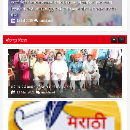
ब्राह्मी लिपीचे भारतीय भाषांमध्ये रूपांतर करणाऱ्या अत्याधुनिक उपकरणाच्या
डिझाईनला पेटंट; अणदूरचे सुपुत्र डॉ. सचिन कंदले यांच्या संशोधनाला राष्ट्रीय
गौरव
15
Jul
2026
undefined
सोलापूर जिल्हा
बोरेगाव येथे कांचन फौंडेशन शाखेचे उद्घाटन
13
Mar
2021
undefined