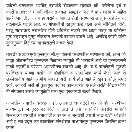
यावेळी पत्रकार अरविंद देशपांडे बोलताना म्हणाले की, कोरोना पूर्व व
कोरोना उत्तर जे मानवी जीवनात बदल घडवून आणले ते फार महत्वाचे आहेत
शहरी भागातील तरुण हा ग्रामीण भागात शेती करण्यास उत्सुक आहे हेच या
बदलामुळे घडले आहे. म. गांधीजींनी खेड्याकडे चला असे सांगितले होते,
परंतु शहराकडे स्थलांतर होणे थांबलेच नव्हते पण आता मात्र या कोरोना
मुळे शहरातून पुन्हा खेड्यात येण्याचे प्रमाण वाढते आहे. अरविंद जोशी यांनी
कुलगुरूंना दिलेल्या मानपत्राचे वाचन केले.
यावेळी सत्कारमूर्ती कुलगुरु सौ.मृणालिनी फडणवीस म्हणाल्या की, आज जो
माझा जीवनगौरव पुरस्कार मिळाला त्यामुळे मी भारावले आहे या पुरस्काराने
माझी स्फूर्ती व प्रेरणा आणखीनच वाढली आहे. कै. ब ई. चनशेट्टी गुरुजी
प्रतिष्ठान यांच्या वतीने जे शैक्षणिक व सामाजिक कार्य केले जाते ते
उल्लेखनीय आहे ग्रामीण भागात असे कार्य होत आहे हे खूपच कौतुकस्पद
आहे. आजही जरी मी कुलगुरू पदावर काम करीत असले तरीही विद्यार्थ्यांशी
मी संपर्कात असते त्यामुळेही मला एक प्रकारची ऊर्जा मिळते.
अध्यक्षीय समारोप करताना डॉ. उमाकांत चनशेट्टी म्हणाले की, संस्थेच्या
माध्यमातून जे पुरस्कार दिले जातात ते त्या व्यक्तीची अपरोक्ष माहिती
घेऊन,त्या व्यक्तीचे समाजातील स्थान व जनतेशी त्याची नाळ कशी जोडली
आहे हे सर्व बघून त्या व्यक्तीला संस्थेच्या माध्यमातून पुरस्कार वितरित केला
जातो.