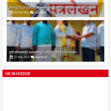
सोलापूर जिल्हा वृत्तपत्र लेखकमंच कडून वार्षिक पत्रलेखन स्पर्धेचे आयोजन
09
Feb
2021
undefined
श्री मल्लिकार्जुन प्रशालेकडून उमाकांत गाढवे यांचा सत्कार
25
Mar
2021
undefined
LIKE ON FACEBOOK
भारतीय जनता पक्ष चिटणीसपदी उमाकांत गाढवे यांची निवड
19
Mar
2021
undefined