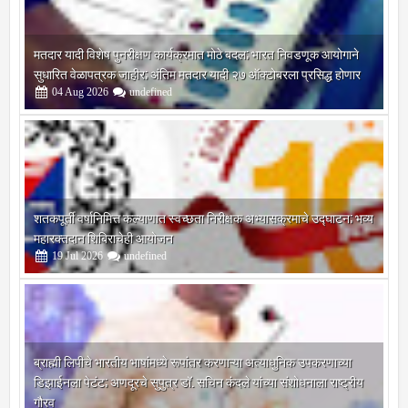
मतदार यादी विशेष पुनरीक्षण कार्यक्रमात मोठे बदल; भारत निवडणूक आयोगाने
सुधारित वेळापत्रक जाहीर; अंतिम मतदार यादी २७ ऑक्टोबरला प्रसिद्ध होणार
04
Aug
2026
undefined
शतकपूर्ती वर्षानिमित्त कल्याणात स्वच्छता निरीक्षक अभ्यासक्रमाचे उद्घाटन; भव्य
महारक्तदान शिबिराचेही आयोजन
19
Jul
2026
undefined
ब्राह्मी लिपीचे भारतीय भाषांमध्ये रूपांतर करणाऱ्या अत्याधुनिक उपकरणाच्या
डिझाईनला पेटंट; अणदूरचे सुपुत्र डॉ. सचिन कंदले यांच्या संशोधनाला राष्ट्रीय
गौरव