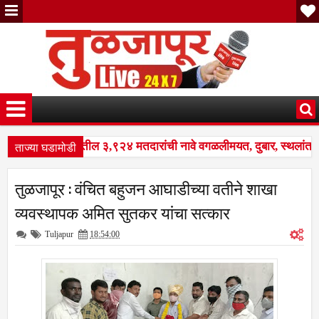
ताज्या घडामोडी
: नळदुर्ग शहरातील ३,९२४ मतदारांची नावे वगळलीमयत, दुबार, स्थलांतरित
शेष पुनरीक्षण कार्यक्रमात मोठे बदल; भारत निवडणूक आयोगाने सुधारित वेळाप
तुळजापूर : वंचित बहुजन आघाडीच्या वतीने शाखा
: नळदुर्ग शहरातील ३,९२४ मतदारांची नावे वगळलीमयत, दुबार, स्थलांतरित
व्यवस्थापक अमित सुतकर यांचा सत्कार
Tuljapur
18:54:00