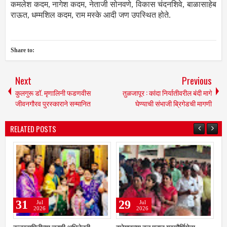
कमलेश कदम, नागेश कदम, नेताजी सोनवणे, विकास चंदनशिवे, बाळासाहेब
राऊत, धम्मशिल कदम, राम मस्के आदी जण उपस्थित होते.
Share to:
Next
Previous
कुलगुरू डॉ. मृणालिनी फडणवीस
तुळजापूर : कांदा निर्यातीवरील बंदी मागे
जीवनगौरव पुरस्काराने सन्मानित
घेण्याची संभाजी ब्रिगेडची मागणी
RELATED POSTS
29
29
Jul
Jul
2026
2026
रणी अभिनेत्री
झरेगावच्या दत्त मठात गुरुपौर्णिमेचा
वाढत्या चोरींनी पुजारी नगरवा