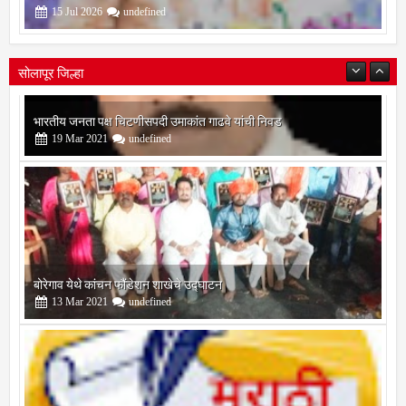
15
Jul
2026
undefined
सोलापूर जिल्हा
बोरेगाव येथे कांचन फौंडेशन शाखेचे उद्घाटन
13
Mar
2021
undefined
सोलापूर जिल्हा वृत्तपत्र लेखकमंच कडून वार्षिक पत्रलेखन स्पर्धेचे आयोजन
09
Feb
2021
undefined