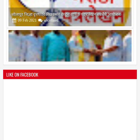
श्री मल्लिकार्जुन प्रशालेकडून उमाकांत गाढवे यांचा सत्कार
25
Mar
2021
undefined
LIKE ON FACEBOOK
भारतीय जनता पक्ष चिटणीसपदी उमाकांत गाढवे यांची निवड
19
Mar
2021
undefined