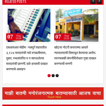
RELATED POSTS
07
06
Aug
Aug
2026
2026
खोट्या नोटरी कराराच्या आधारे
तीन लांडग्यांचा कळप शेळ्यांवर तुटून
कर
न्यायालयाची दिशाभूल केल्याचा आरोप;
पडला; सहा शेळ्या ठार, दोन गंभीर
इश
पवनचक्की कंपनीविरोधात गुन्हा दाखल
जखमीशहापूर शिवारातील घटना;
जप
करण्याची मागणी
पशुपालकांमध्ये भीतीचे वातावरण,
सं
नुकसानभरपाईची मागणी