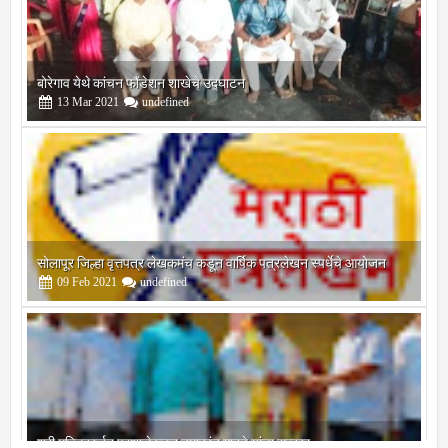
बोरेगाव येथे कांचन फौंडेशन शाखेचे उद्घाटन
13
Mar
2021
undefined
सोलापूर जिल्हा वृत्तपत्र लेखकमंच कडून वार्षिक पत्रलेखन स्पर्धेचे आयोजन
09
Feb
2021
undefined
श्री मल्लिकार्जुन प्रशालेकडून उमाकांत गाढवे यांचा सत्कार
25
Mar
2021
undefined