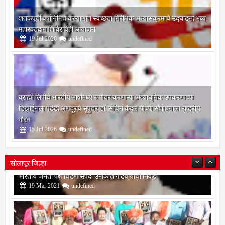
शतकपूर्ती वर्षानिमित्त कल्याणात स्वच्छता निरीक्षक अभ्यासक्रमाचे उद्घाटन; भव्य
महारक्तदान शिबिराचेही आयोजन
19
Jul
2026
undefined
ब्राह्मी लिपीचे भारतीय भाषांमध्ये रूपांतर करणाऱ्या अत्याधुनिक उपकरणाच्या
डिझाईनला पेटंट; अणदूरचे सुपुत्र डॉ. सचिन कंदले यांच्या संशोधनाला राष्ट्रीय
गौरव
15
Jul
2026
undefined
सोलापूर जिल्हा