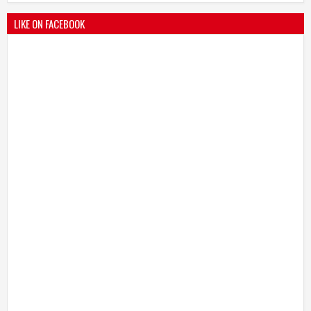
LIKE ON FACEBOOK
भारतीय जनता पक्ष चिटणीसपदी उमाकांत गाढवे यांची निवड
19
Mar
2021
undefined