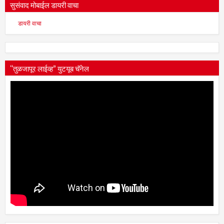
सुसंवाद मोबाईल डायरी वाचा
डायरी वाचा
“तुळजापूर लाईव्ह” युटयूब चॅनेल