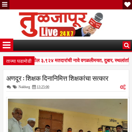
ताज्या घडामोडी
 नळदुर्ग शहरातील ३,९२४ मतदारांची नावे वगळलीमयत, दुबार, स्थलांतरित 
ेष पुनरीक्षण कार्यक्रमात मोठे बदल; भारत निवडणूक आयोगाने सुधारित वेळापत
अणदूर : शिक्षक दिनानिमित्त शिक्षकांचा सत्कार
 नळदुर्ग शहरातील ३,९२४ मतदारांची नावे वगळलीमयत, दुबार, स्थलांतरित 
Naldurg
13:25:00