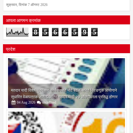
शुक्रवार, दिनांक 7 ऑगस्ट 2026
आपला आगमन क्रमांक
8
5
6
6
5
9
5
प्रदेश
मतदार यादी विशेष पुनरीक्षण कार्यक्रमात मोठे बदल; भारत निवडणूक आयोगाने
सुधारित वेळापत्रक जाहीर; अंतिम मतदार यादी २७ ऑक्टोबरला प्रसिद्ध होणार
04
Aug
2026
undefined