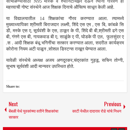
सांभाळण्यासाठी N95 मास्क व श्यानिटायझर देऊन त्यांना गौरवणे ही
महत्त्वाची गोष्ट संस्थेने आज शिक्षक दिनाचे औचित्य साधून केली आहे.
या विद्यालयातील 14 शिक्षकांचा गौरव करण्यात आला. त्यामध्ये
मुख्याध्यापिका श्रीमती बिराजदार लक्ष्मी, शिंदे एस एम , एस बि, कांबळे सि
डी, मस्के एस ए, सूर्यवंशी के एस, ठाकूर के पी, शिंदे बी बी,श्रीमती ढगे एस
बी, गंगणे एस बी, गायकवाड बी ए, साळुंके ए पी, घोडके पी एल, फुलसुंदर ए
.स . आदी शिक्षक बंधू भगिनींचा सत्कार करण्यात आला, सदरील कार्यक्रम
कोरोना नियम अटी पाळून ,सोशल डिस्टन्स राखून घेण्यात आला.
यावेळी संस्थेचे अध्यक्ष अजय अणदूरकर,चंद्रकांत गुड्डू, सचिन तोग्गी,
सुभाष सूर्यवंशी आदी मान्यवर उपस्थित होते.
Share to:
Next
Previous
बेंबळी येथे युवकांच्या वतीने शिक्षकांचा
काटी येथील दादाराव रोडे यांचे निधन
सत्कार