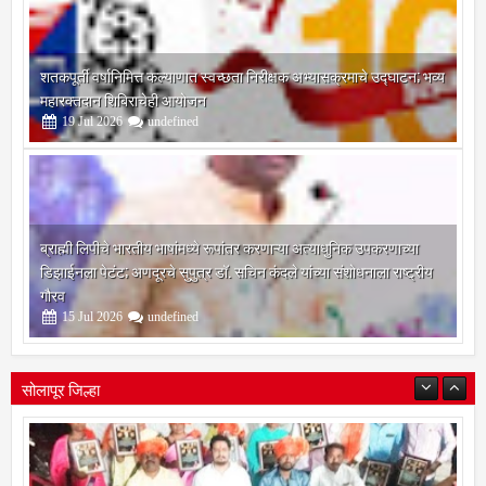
शतकपूर्ती वर्षानिमित्त कल्याणात स्वच्छता निरीक्षक अभ्यासक्रमाचे उद्घाटन; भव्य
महारक्तदान शिबिराचेही आयोजन
19
Jul
2026
undefined
ब्राह्मी लिपीचे भारतीय भाषांमध्ये रूपांतर करणाऱ्या अत्याधुनिक उपकरणाच्या
डिझाईनला पेटंट; अणदूरचे सुपुत्र डॉ. सचिन कंदले यांच्या संशोधनाला राष्ट्रीय
गौरव
15
Jul
2026
undefined
सोलापूर जिल्हा