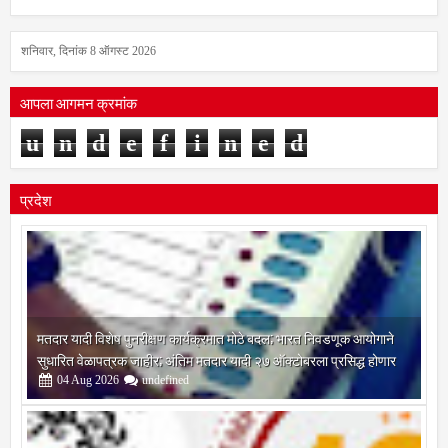
शनिवार, दिनांक 8 ऑगस्ट 2026
आपला आगमन क्रमांक
u
n
d
e
f
i
n
e
d
प्रदेश
मतदार यादी विशेष पुनरीक्षण कार्यक्रमात मोठे बदल; भारत निवडणूक आयोगाने
सुधारित वेळापत्रक जाहीर; अंतिम मतदार यादी २७ ऑक्टोबरला प्रसिद्ध होणार
04
Aug
2026
undefined