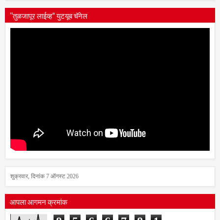
“तुळजापूर लाईव्ह” युटयूब चॅनेल
शुक्रवार, दिनांक 7 ऑगस्ट 2026
आपला आगमन क्रमांक