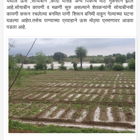
येथील ऊस ,सोयाबीन ,कांदा यासंह अन्य पिकांचे मोठे नुकसान झाले
आहे.सोयाबीन कापणी व मळणी सुरु असल्याने शेतकऱ्यांनी सोयाबीनची
कापणी करून रचलेल्या बनमित पाणी शिरून बनिमी वाहून गेल्याच्या घटना
घडल्या आहेत.तसेच पाण्याच्या प्रवाहाने ऊस मोठ्या प्रमाणावर आडवा
पडला आहे.