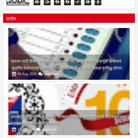
8
5
6
6
7
8
1
प्रदेश
मतदार यादी विशेष पुनरीक्षण कार्यक्रमात मोठे बदल; भारत निवडणूक आयोगाने
सुधारित वेळापत्रक जाहीर; अंतिम मतदार यादी २७ ऑक्टोबरला प्रसिद्ध होणार
04
Aug
2026
undefined
शतकपूर्ती वर्षानिमित्त कल्याणात स्वच्छता निरीक्षक अभ्यासक्रमाचे उद्घाटन; भव्य
महारक्तदान शिबिराचेही आयोजन
19
Jul
2026
undefined