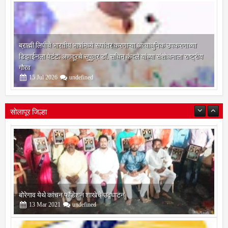
ब्राह्मी लिपीचे भारतीय भाषांमध्ये रूपांतर करणाऱ्या अत्याधुनिक उपकरणाच्या
डिझाईनला पेटंट; अणदूरचे सुपुत्र डॉ. सचिन कंदले यांच्या संशोधनाला राष्ट्रीय
गौरव
15
Jul
2026
undefined
सोलापूर जिल्हा
बोरेगाव येथे कांचन फौंडेशन शाखेचे उद्घाटन
13
Mar
2021
undefined