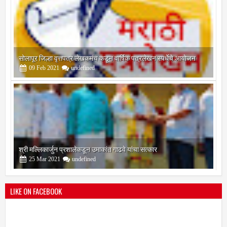
सोलापूर जिल्हा वृत्तपत्र लेखकमंच कडून वार्षिक पत्रलेखन स्पर्धेचे आयोजन
09
Feb
2021
undefined
श्री मल्लिकार्जुन प्रशालेकडून उमाकांत गाढवे यांचा सत्कार
25
Mar
2021
undefined
LIKE ON FACEBOOK