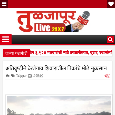
ताज्या घडामोडी
नळदुर्ग शहरातील ३,९२४ मतदारांची नावे वगळलीमयत, दुबार, स्थलांतरित व
 पुनरीक्षण कार्यक्रमात मोठे बदल; भारत निवडणूक आयोगाने सुधारित वेळापत्
अतिवृष्टीने केशेगाव शिवारातील पिकांचे मोठे नुकसान
नळदुर्ग शहरातील ३,९२४ मतदारांची नावे वगळलीमयत, दुबार, स्थलांतरित व
Tuljapur
19:58:00