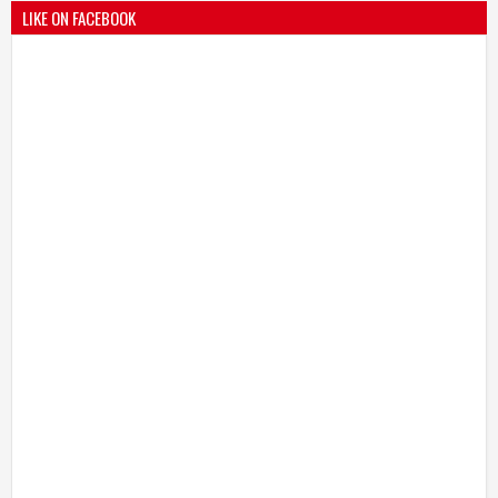
LIKE ON FACEBOOK
बोरेगाव येथे कांचन फौंडेशन शाखेचे उद्घाटन
13
Mar
2021
undefined