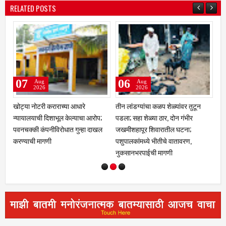
RELATED POSTS
06
05
Aug
Aug
2026
2026
तीन लांडग्यांचा कळप शेळ्यांवर तुटून
कर थकबाकीदारांना पालिकेचा अंतिम
ोप;
पडला; सहा शेळ्या ठार, दोन गंभीर
इशारा; थकित कर न भरल्यास मालमत्ता
ाखल
जखमीशहापूर शिवारातील घटना;
जप्तीची कारवाई ; शासकीय कार्यालयांसह
पशुपालकांमध्ये भीतीचे वातावरण,
संस्थांकडे तब्बल ३२ लाखांची थकबाकी
नुकसानभरपाईची मागणी