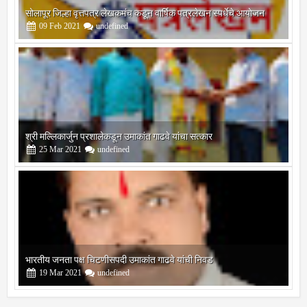
सोलापूर जिल्हा वृत्तपत्र लेखकमंच कडून वार्षिक पत्रलेखन स्पर्धेचे आयोजन
09
Feb
2021
undefined
श्री मल्लिकार्जुन प्रशालेकडून उमाकांत गाढवे यांचा सत्कार
25
Mar
2021
undefined
भारतीय जनता पक्ष चिटणीसपदी उमाकांत गाढवे यांची निवड
19
Mar
2021
undefined