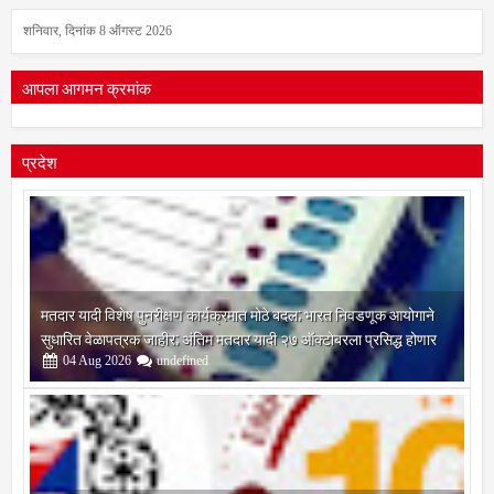
शनिवार, दिनांक 8 ऑगस्ट 2026
आपला आगमन क्रमांक
प्रदेश
मतदार यादी विशेष पुनरीक्षण कार्यक्रमात मोठे बदल; भारत निवडणूक आयोगाने
सुधारित वेळापत्रक जाहीर; अंतिम मतदार यादी २७ ऑक्टोबरला प्रसिद्ध होणार
04
Aug
2026
undefined