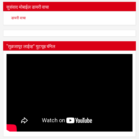
सुसंवाद मोबाईल डायरी वाचा
डायरी वाचा
“तुळजापूर लाईव्ह” युटयूब चॅनेल