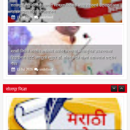
शतकपूर्ती वर्षानिमित्त कल्याणात स्वच्छता निरीक्षक अभ्यासक्रमाचे उद्घाटन; भव्य
महारक्तदान शिबिराचेही आयोजन
19
Jul
2026
undefined
ब्राह्मी लिपीचे भारतीय भाषांमध्ये रूपांतर करणाऱ्या अत्याधुनिक उपकरणाच्या
डिझाईनला पेटंट; अणदूरचे सुपुत्र डॉ. सचिन कंदले यांच्या संशोधनाला राष्ट्रीय
गौरव
15
Jul
2026
undefined
सोलापूर जिल्हा