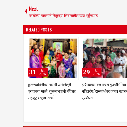
Next
परतीच्या पावसाने चिकुंद्रा शिवारातील ऊस भुईसपाट
RELATED POSTS
28
24
14
Jul
Jul
Jul
2026
2026
202
शासनाच्या योजनांचा लाभ थेट
भाजप प्रदेशाध्यक्ष रविंद्र चव्हाण यांची
श्री तुळजाभव
लाभार्थ्यांच्या हाती; नळदुर्गच्या
आमदार बसवराज पाटील यांना मुरुम
विधानसभा उपाध
नागरिकांना लाखोंच्या धनादेशांचे
येथे सदिच्छा भेट; तुळजाभवानीची
समाजाकडून ज
वितरण
प्रतिमा, शाल व पुष्पगुच्छ देऊन केला
सत्कार; राजकीय व सामाजिक
विषयांवर चर्चा