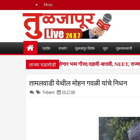
Menu
प्रदेश
राजरंग
तुळजापुर विशेष
युवा
तुळजाभवानी
ताज्या घडामोडी
बंजारा समाजातील गुणवंतांचा होणार भव्य गौरव;दहावी-बारावी, NEET, राज्यस्तर
तामलवाडी येथील मोहन गवळी यांचे निधन
Tuljapur
16:17:00