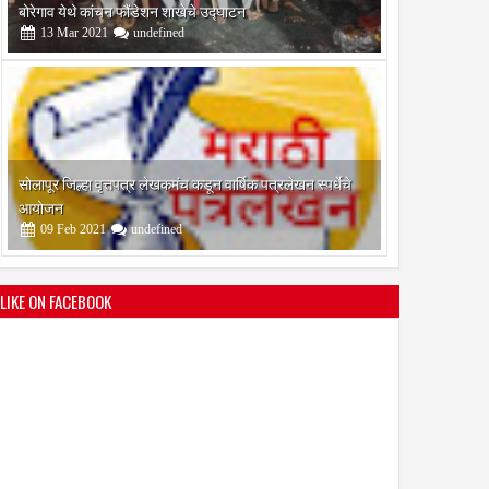
सोलापूर जिल्हा वृत्तपत्र लेखकमंच कडून वार्षिक पत्रलेखन स्पर्धेचे
आयोजन
09
Feb
2021
undefined
श्री मल्लिकार्जुन प्रशालेकडून उमाकांत गाढवे यांचा सत्कार
25
Mar
2021
undefined
LIKE ON FACEBOOK