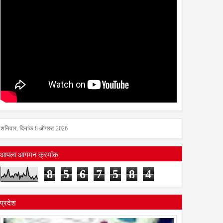
शनिवार, दिनांक 8 ऑगस्ट 2026
आपला आगमन क्रमांक
8
5
6
7
5
8
4
प्रदेश