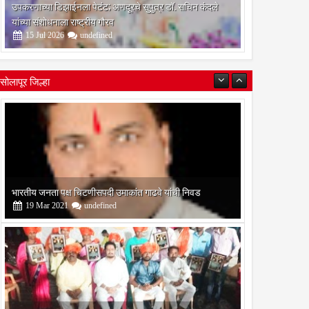
उपकरणाच्या डिझाईनला पेटंट; अणदूरचे सुपुत्र डॉ. सचिन कंदले
यांच्या संशोधनाला राष्ट्रीय गौरव
15
Jul
2026
undefined
भारतीय जनता पक्ष चिटणीसपदी उमाकांत गाढवे यांची निवड
सोलापूर जिल्हा
19
Mar
2021
undefined
बोरेगाव येथे कांचन फौंडेशन शाखेचे उद्घाटन
13
Mar
2021
undefined