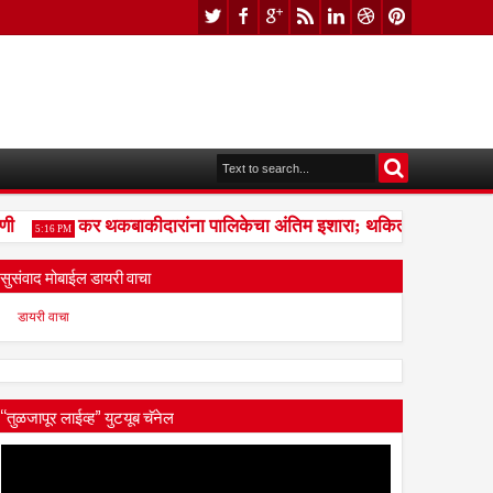
कर थकबाकीदारांना पालिकेचा अंतिम इशारा; थकित कर न भरल्यास मा
5:16 PM
सुसंवाद मोबाईल डायरी वाचा
डायरी वाचा
“तुळजापूर लाईव्ह” युटयूब चॅनेल