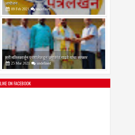
आयोजन
09
Feb
2021
undefined
श्री मल्लिकार्जुन प्रशालेकडून उमाकांत गाढवे यांचा सत्कार
25
Mar
2021
undefined
LIKE ON FACEBOOK
भारतीय जनता पक्ष चिटणीसपदी उमाकांत गाढवे यांची निवड
19
Mar
2021
undefined