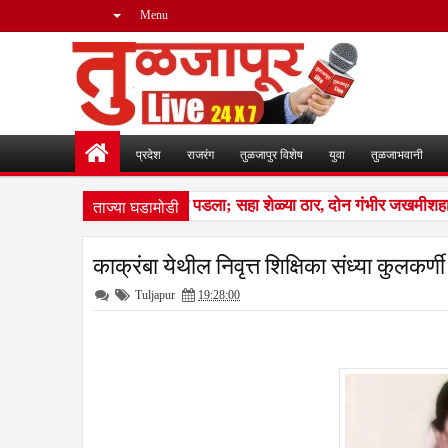
Menu
प्रदेश
राजरंग
तुळजापुर विशेष
युवा
तुळजाभवानी
ताज्या घडामोडी
ांडग्यांचा कळप शेळ्यांवर तुटून पडला; सहा शेळ्या ठार, दोन गंभीर जखमीशहा
काक्रंबा येथील निवृत्त शिक्षिका संध्या कुलकर्ण
Tuljapur
19:28:00