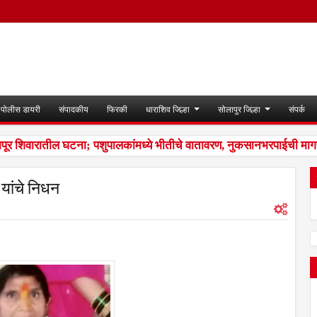
पोलीस डायरी
संपादकीय
फिरकी
धाराशिव जिल्हा
सोलापुर जिल्हा
संपर्क
पूर शिवारातील घटना; पशुपालकांमध्ये भीतीचे वातावरण, नुकसानभरपाईची मागणी
ी यांचे निधन