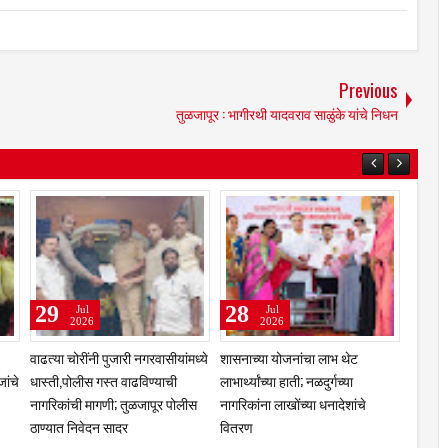
Previous
तुळजापूर : भागीरथी यादवराव साळुंके यांचे निधन
31
29
Jul
Jul
2026
2026
चरणी तेलंगणा
कुलस्वामिनीच्या चरणी अभिनेत्री
झरेगावच्या दत्त मठात गुरुपौर्णिमेचा
ंजारा
प्राजक्ता माळी; तुळजाभवानी मंदिरात
भक्तिरंग; 'दासबोध'वर काका महाराजां
कार
सहकुटुंब पूजा-अर्चा
प्रबोधन