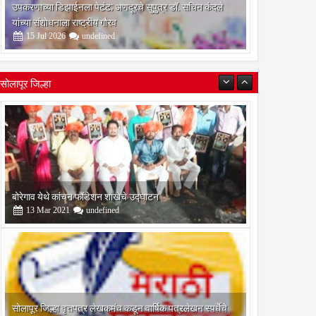
उपकरणाच्या डिझाईनला पेटंट; अणदूरचे सुपुत्र डॉ. सचिन कंदले
यांच्या संशोधनाला राष्ट्रीय गौरव
15
Jul
2026
undefined
सोलापूर जिल्हा
बोरेगाव येथे कांचन फौंडेशन शाखेचे उद्घाटन
13
Mar
2021
undefined
सोलापूर जिल्हा वृत्तपत्र लेखकमंच कडून वार्षिक पत्रलेखन स्पर्धेचे