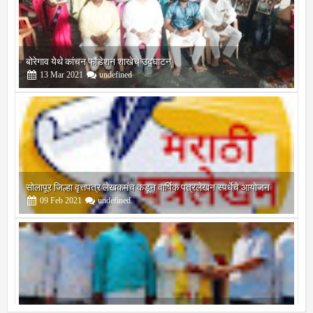
बोरेगाव येथे कांचन फौंडेशन शाखेचे उद्घाटन
13
Mar
2021
undefined
सोलापूर जिल्हा वृत्तपत्र लेखकमंच कडून वार्षिक पत्रलेखन स्पर्धेचे आयोजन
09
Feb
2021
undefined
श्री मल्लिकार्जुन प्रशालेकडून उमाकांत गाढवे यांचा सत्कार
25
Mar
2021
undefined