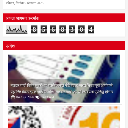
रविवार, दिनांक 9 ऑगस्ट 2026
आपला आगमन क्रमांक
8
5
6
8
3
0
4
प्रदेश
मतदार यादी विशेष पुनरीक्षण कार्यक्रमात मोठे बदल; भारत निवडणूक आयोगाने
सुधारित वेळापत्रक जाहीर; अंतिम मतदार यादी २७ ऑक्टोबरला प्रसिद्ध होणार
04
Aug
2026
undefined