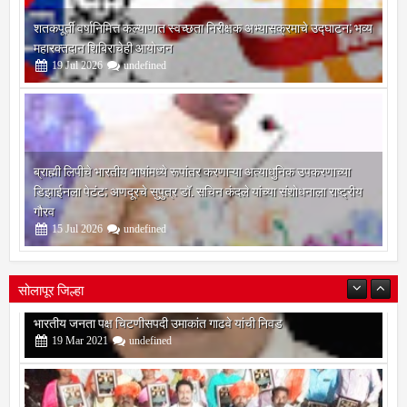
शतकपूर्ती वर्षानिमित्त कल्याणात स्वच्छता निरीक्षक अभ्यासक्रमाचे उद्घाटन; भव्य
महारक्तदान शिबिराचेही आयोजन
19
Jul
2026
undefined
ब्राह्मी लिपीचे भारतीय भाषांमध्ये रूपांतर करणाऱ्या अत्याधुनिक उपकरणाच्या
डिझाईनला पेटंट; अणदूरचे सुपुत्र डॉ. सचिन कंदले यांच्या संशोधनाला राष्ट्रीय
गौरव
15
Jul
2026
undefined
सोलापूर जिल्हा