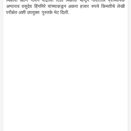
मिळावी आणि नविन पीढीला दिशा मिळावी म्हणून गावातील प्राध्यापक
अप्पाराव वसुदेव हिंगमिरे यांच्याकडून अकरा हजार रुपये किमतीचे लेखी
परीक्षेत अशी उपयुक्त पुस्तके भेट दिली.