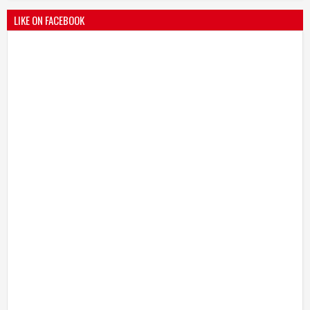
LIKE ON FACEBOOK
भारतीय जनता पक्ष चिटणीसपदी उमाकांत गाढवे यांची निवड
19
Mar
2021
undefined