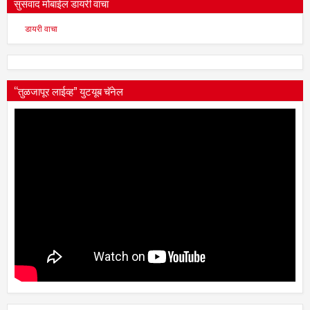
सुसंवाद मोबाईल डायरी वाचा
डायरी वाचा
“तुळजापूर लाईव्ह” युटयूब चॅनेल