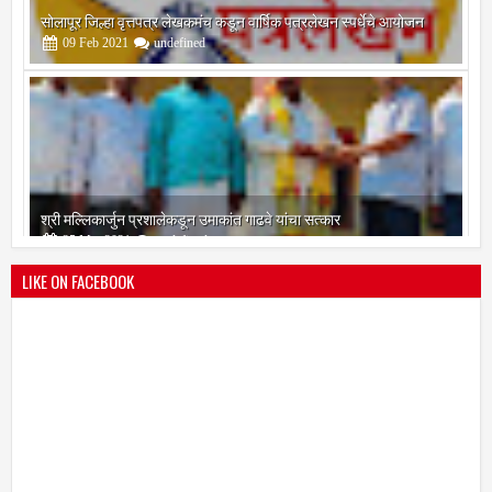
सोलापूर जिल्हा वृत्तपत्र लेखकमंच कडून वार्षिक पत्रलेखन स्पर्धेचे आयोजन
09
Feb
2021
undefined
श्री मल्लिकार्जुन प्रशालेकडून उमाकांत गाढवे यांचा सत्कार
25
Mar
2021
undefined
LIKE ON FACEBOOK
भारतीय जनता पक्ष चिटणीसपदी उमाकांत गाढवे यांची निवड
19
Mar
2021
undefined