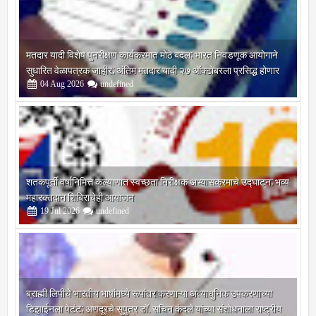
मतदार यादी विशेष पुनरीक्षण कार्यक्रमात मोठे बदल; भारत निवडणूक आयोगाने
सुधारित वेळापत्रक जाहीर; अंतिम मतदार यादी २७ ऑक्टोबरला प्रसिद्ध होणार
04
Aug
2026
undefined
शतकपूर्ती वर्षानिमित्त कल्याणात स्वच्छता निरीक्षक अभ्यासक्रमाचे उद्घाटन; भव्य
महारक्तदान शिबिराचेही आयोजन
19
Jul
2026
undefined
ब्राह्मी लिपीचे भारतीय भाषांमध्ये रूपांतर करणाऱ्या अत्याधुनिक उपकरणाच्या