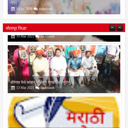
डिझाईनला पेटंट; अणदूरचे सुपुत्र डॉ. सचिन कंदले यांच्या संशोधनाला राष्ट्रीय
गौरव
15
Jul
2026
undefined
सोलापूर जिल्हा
बोरेगाव येथे कांचन फौंडेशन शाखेचे उद्घाटन
13
Mar
2021
undefined