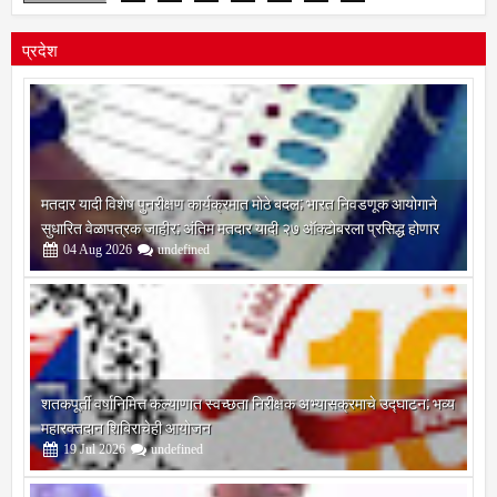
प्रदेश
मतदार यादी विशेष पुनरीक्षण कार्यक्रमात मोठे बदल; भारत निवडणूक आयोगाने
सुधारित वेळापत्रक जाहीर; अंतिम मतदार यादी २७ ऑक्टोबरला प्रसिद्ध होणार
04
Aug
2026
undefined
शतकपूर्ती वर्षानिमित्त कल्याणात स्वच्छता निरीक्षक अभ्यासक्रमाचे उद्घाटन; भव्य
महारक्तदान शिबिराचेही आयोजन
19
Jul
2026
undefined