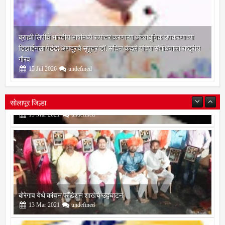
ब्राह्मी लिपीचे भारतीय भाषांमध्ये रूपांतर करणाऱ्या अत्याधुनिक उपकरणाच्या
डिझाईनला पेटंट; अणदूरचे सुपुत्र डॉ. सचिन कंदले यांच्या संशोधनाला राष्ट्रीय
गौरव
15
Jul
2026
undefined
सोलापूर जिल्हा
बोरेगाव येथे कांचन फौंडेशन शाखेचे उद्घाटन
13
Mar
2021
undefined