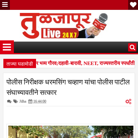
ताज्या घडामोडी
 गुणवंतांचा होणार भव्य गौरव;दहावी-बारावी, NEET, राज्यस्तरीय स्पर्धांतील 
 कळप शेळ्यांवर तुटून पडला; सहा शेळ्या ठार, दोन गंभीर जखमीशहापूर शिवारा
पोलीस निरीक्षक धरमसिंग चव्हाण यांचा पोलीस पाटील
स बस देतो' म्हणत १७ लाखांचा गंडा; तुळजापूर तालुक्यातील दाम्पत्याची आर्थिक फ
संघाच्यावतीने सत्कार
Jilha
16:44:00