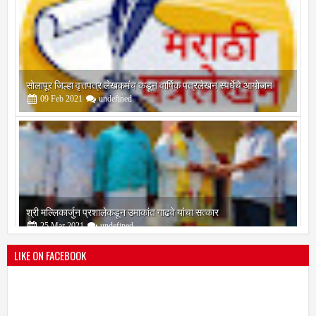
सोलापूर जिल्हा वृत्तपत्र लेखकमंच कडून वार्षिक पत्रलेखन स्पर्धेचे आयोजन
09
Feb
2021
undefined
श्री मल्लिकार्जुन प्रशालेकडून उमाकांत गाढवे यांचा सत्कार
25
Mar
2021
undefined
LIKE ON FACEBOOK
भारतीय जनता पक्ष चिटणीसपदी उमाकांत गाढवे यांची निवड