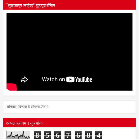
“तुळजापूर लाईव्ह” युटयूब चॅनेल
शनिवार, दिनांक 8 ऑगस्ट 2026
आपला आगमन क्रमांक
8
5
6
7
6
8
4