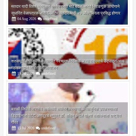
मतदार यादी विशेष पुनरीक्षण कार्यक्रमात मोठे बदल; भारत निवडणूक आयोगाने
सुधारित वेळापत्रक जाहीर; अंतिम मतदार यादी २७ ऑक्टोबरला प्रसिद्ध होणार
04
Aug
2026
undefined
शतकपूर्ती वर्षानिमित्त कल्याणात स्वच्छता निरीक्षक अभ्यासक्रमाचे उद्घाटन; भव्य
महारक्तदान शिबिराचेही आयोजन
19
Jul
2026
undefined
ब्राह्मी लिपीचे भारतीय भाषांमध्ये रूपांतर करणाऱ्या अत्याधुनिक उपकरणाच्या
डिझाईनला पेटंट; अणदूरचे सुपुत्र डॉ. सचिन कंदले यांच्या संशोधनाला राष्ट्रीय
गौरव
15
Jul
2026
undefined