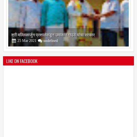
श्री मल्लिकार्जुन प्रशालेकडून उमाकांत गाढवे यांचा सत्कार
25
Mar
2021
undefined
LIKE ON FACEBOOK
भारतीय जनता पक्ष चिटणीसपदी उमाकांत गाढवे यांची निवड
19
Mar
2021
undefined