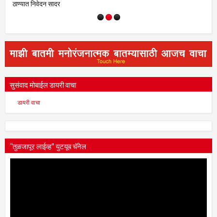
शाल व पुष्पगुच्छ देऊन केला सत्कार;
राजकीय व सामाजिक विषयांवर चर्चा
सुसंवाद मोबाईल डायरी वाचा
डायरी वाचा
“तुळजापूर लाईव्ह” युटयूब चॅनेल