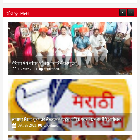
सोलापूर जिल्हा
बोरेगाव येथे कांचन फौंडेशन शाखेचे उद्घाटन
13
Mar
2021
undefined
सोलापूर जिल्हा वृत्तपत्र लेखकमंच कडून वार्षिक पत्रलेखन स्पर्धेचे आयोजन
09
Feb
2021
undefined