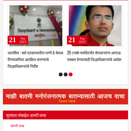
21
25
Sep
Sep
2023
2023
पातील पाणी हे केवळ
25 टक्के मर्यादेपर्यंत शेतकऱ्यांना आगाऊ
भंडारी येथील नितीन शिंदे आर्मी
करण्याचे
रक्कम देण्यासाठी जिल्हाधिकाऱ्यांचे आदेश
ट्रेनिंगसाठी अमेरिकेला रवाना
सुसंवाद मोबाईल डायरी वाचा
डायरी वाचा