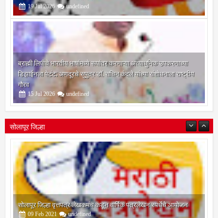
19
Jul
2026
undefined
ब्राह्मी लिपीचे भारतीय भाषांमध्ये रूपांतर करणाऱ्या अत्याधुनिक उपकरणाच्या
डिझाईनला पेटंट; अणदूरचे सुपुत्र डॉ. सचिन कंदले यांच्या संशोधनाला राष्ट्रीय
गौरव
15
Jul
2026
undefined
सोलापूर जिल्हा
सोलापूर जिल्हा वृत्तपत्र लेखकमंच कडून वार्षिक पत्रलेखन स्पर्धेचे आयोजन
09
Feb
2021
undefined