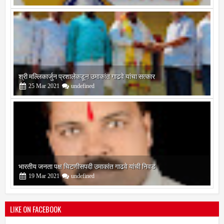
श्री मल्लिकार्जुन प्रशालेकडून उमाकांत गाढवे यांचा सत्कार
25
Mar
2021
undefined
भारतीय जनता पक्ष चिटणीसपदी उमाकांत गाढवे यांची निवड
19
Mar
2021
undefined
LIKE ON FACEBOOK