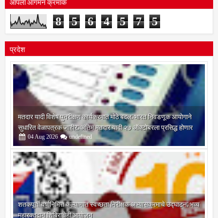
8
5
6
4
5
7
5
प्रदेश
मतदार यादी विशेष पुनरीक्षण कार्यक्रमात मोठे बदल; भारत निवडणूक आयोगाने
सुधारित वेळापत्रक जाहीर; अंतिम मतदार यादी २७ ऑक्टोबरला प्रसिद्ध होणार
04
Aug
2026
undefined
शतकपूर्ती वर्षानिमित्त कल्याणात स्वच्छता निरीक्षक अभ्यासक्रमाचे उद्घाटन; भव्य
महारक्तदान शिबिराचेही आयोजन