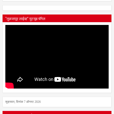
“तुळजापूर लाईव्ह” युटयूब चॅनेल
शुक्रवार, दिनांक 7 ऑगस्ट 2026
आपला आगमन क्रमांक