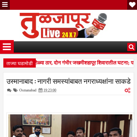
ताज्या घडामोडी
र तुटून पडला; सहा शेळ्या ठार, दोन गंभीर जखमीशहापूर शिवारातील घटना; पशु
णत १७ लाखांचा गंडा; तुळजापूर तालुक्यातील दाम्पत्याची आर्थिक फसवणूक; परळीच्य
उस्मानाबाद : नागरी समस्यांबाबत नगराध्यक्षांना साकडे
र तुटून पडला; सहा शेळ्या ठार, दोन गंभीर जखमीशहापूर शिवारातील घटना; पशु
Osmanabad
19:23:00