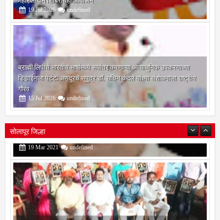
महारक्तदान शिबिराचेही आयोजन
19
Jul
2026
undefined
ब्राह्मी लिपीचे भारतीय भाषांमध्ये रूपांतर करणाऱ्या अत्याधुनिक उपकरणाच्या
डिझाईनला पेटंट; अणदूरचे सुपुत्र डॉ. सचिन कंदले यांच्या संशोधनाला राष्ट्रीय
गौरव
15
Jul
2026
undefined
सोलापूर जिल्हा
बोरेगाव येथे कांचन फौंडेशन शाखेचे उद्घाटन