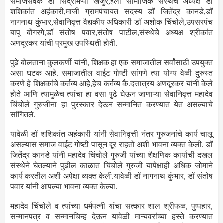
समाजसेवक डॉ सिद्रामप्पा खजुरे,हॅलो सामाजिक संस्थेचे अध्यक्ष डॉ
शशिकांत अहंकारी,माजी ग्रामपंचायत सदस्य डॉ जितेंद्र कानडे,डॉ
नागनाथ कुंभार,सेवानिवृत्त वैद्यकीय अधिकारी डॉ अशोक चिंचोले,उपसरपंच
बापू बोंगरगे,डॉ संतोष पवार,संतोष पाटील,संस्थेचे अध्यक्ष श्रीकांत
अणदूरकर यांची प्रमुख उपस्थिती होती.
पुढे बोलताना कुलकर्णी यांनी, शिक्षक हा एक समाजातील सर्वांसाठी उपयुक्त
असा घटक आहे. समाजातील वाईट गोष्टी सांगणे त्या योग्य वेळी दुरुस्त
करणे हे शिक्षकांचे कर्तव्य आहे,हेच कर्तव्य कै.दत्तात्रय अणदूरकर यांनी केले
होते आणि त्यामुळेच त्यांचा हा वसा पुढे घेऊन जाणाऱ्या सेवानिवृत्त महादेव
चिंचोले गुरुजींना हा पुरस्कार देऊन सन्मानित करण्यात येत असल्याचे
सांगितले.
यावेळी डॉ शशिकांत अहंकारी यांनी सेवानिवृत्ती नंतर गुरुजनांचे कार्य चालू
असल्यास समाज वाईट गोष्टी पासून दूर राहतो अशी भावना व्यक्त केली. डॉ
जितेंद्र कानडे यांनी महादेव चिंचोले गुरुजी यांच्या शैक्षणिक कार्याची दखल
संस्थेने घेतल्याने पुढील काळात चिंचोले गुरुजी यापेक्षाही अधिक जोमाने
कार्य करतील अशी अपेक्षा व्यक्त केली.यावेळी डॉ नागनाथ कुंभार, डॉ संतोष
पवार यांनी आपल्या भावना व्यक्त केल्या.
महादेव चिंचोले व त्यांच्या धर्मपत्नी यांचा सत्कार शाल श्रीफळ, पुष्पहार,
सन्मानपत्र व सन्मानचिन्ह देऊन यावेळी मान्यवरांच्या हस्ते करण्यात