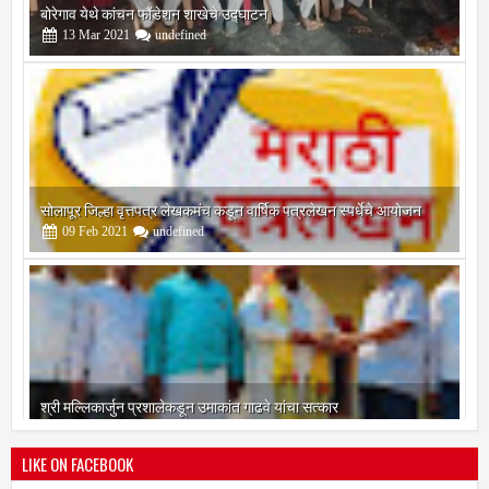
13
Mar
2021
undefined
सोलापूर जिल्हा वृत्तपत्र लेखकमंच कडून वार्षिक पत्रलेखन स्पर्धेचे आयोजन
09
Feb
2021
undefined
श्री मल्लिकार्जुन प्रशालेकडून उमाकांत गाढवे यांचा सत्कार
25
Mar
2021
undefined
LIKE ON FACEBOOK