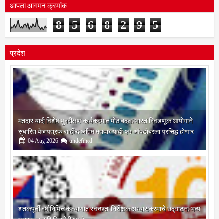
आपला आगमन क्रमांक
8
5
6
8
2
9
5
प्रदेश
मतदार यादी विशेष पुनरीक्षण कार्यक्रमात मोठे बदल; भारत निवडणूक आयोगाने
सुधारित वेळापत्रक जाहीर; अंतिम मतदार यादी २७ ऑक्टोबरला प्रसिद्ध होणार
04
Aug
2026
undefined
शतकपूर्ती वर्षानिमित्त कल्याणात स्वच्छता निरीक्षक अभ्यासक्रमाचे उद्घाटन; भव्य