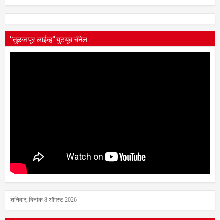
डायरी वाचा
“तुळजापूर लाईव्ह” युटयूब चॅनेल
शनिवार, दिनांक 8 ऑगस्ट 2026